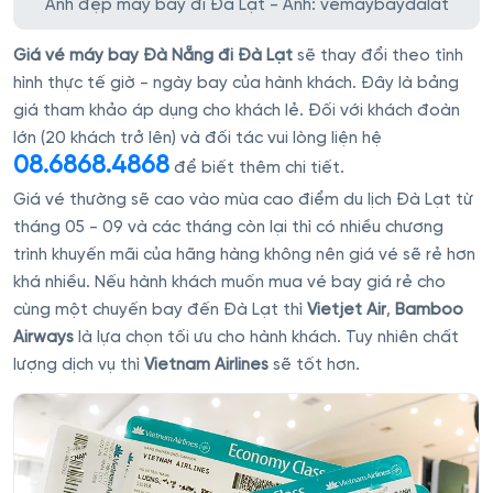
Ảnh đẹp máy bay đi Đà Lạt - Ảnh: vemaybaydalat
Giá vé máy bay Đà Nẵng đi Đà Lạt
sẽ thay đổi theo tình
hình thực tế giờ - ngày bay của hành khách. Đây là bảng
giá tham khảo áp dụng cho khách lẻ. Đối với khách đoàn
lớn (20 khách trở lên) và đối tác vui lòng liện hệ
08.6868.4868
để biết thêm chi tiết.
Giá vé thường sẽ cao vào mùa cao điểm du lịch Đà Lạt từ
tháng 05 - 09 và các tháng còn lại thì có nhiều chương
trình khuyến mãi của hãng hàng không nên giá vé sẽ rẻ hơn
khá nhiều. Nếu hành khách muốn mua vé bay giá rẻ cho
cùng một chuyến bay đến Đà Lạt thì
Vietjet Air
,
Bamboo
Airways
là lựa chọn tối ưu cho hành khách. Tuy nhiên chất
lượng dịch vụ thì
Vietnam Airlines
sẽ tốt hơn.