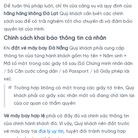
Để tuân thủ pháp luật, chỉ thị của cảng vụ và quy định của
hãng hàng không Đà Lạt
Quý khách cần biết các chính
sách sau để có trải nghiệm tốt cho chuyến đi và đảm bảo
quyền lợi của mình.
Chính sách khai báo thông tin cá nhân
Khi
đặt vé máy bay Đà Nẵng
Quý khách phải cung cấp
thông tin của từng hành khách gồm Họ tên + Năm sinh +
Mã số một trong các giấy tờ sau (Số Chứng minh nhân dân
/ Số Căn cước công dân / số Passport / số Giấy phép lái
xe).
Trường hợp không có một trong các giấy tờ trên, Quý
khách phải có giấy xác nhận mất và đang chờ làm lại
của cơ quan có thẩm quyền
Vé máy bay hợp lệ
phải có đầy đủ và chính xác thông tin
của chính hành khách đó. Vì vậy, Quý khách nên đặt trước
vé máy bay tại
đại lý uy tín
, tuyệt đối tránh trường hợp