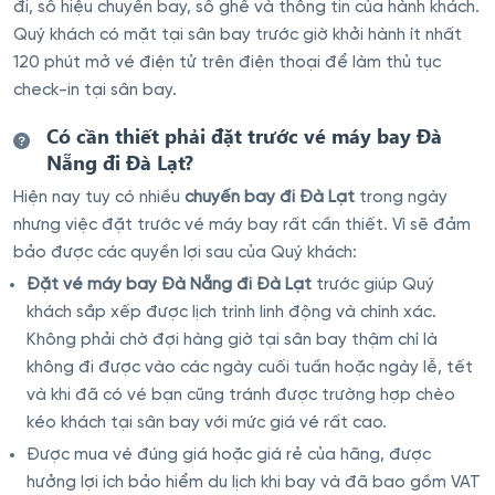
đi, số hiệu chuyến bay, số ghế và thông tin của hành khách.
Quý khách có mặt tại sân bay trước giờ khởi hành ít nhất
120 phút mở vé điện tử trên điện thoại để làm thủ tục
check-in tại sân bay.
Có cần thiết phải đặt trước vé máy bay Đà
Nẵng đi Đà Lạt?
Hiện nay tuy có nhiều
chuyến bay đi Đà Lạt
trong ngày
nhưng việc đặt trước vé máy bay rất cần thiết. Vì sẽ đảm
bảo được các quyền lợi sau của Quý khách:
Đặt vé máy bay Đà Nẵng đi Đà Lạt
trước giúp Quý
khách sắp xếp được lịch trình linh động và chính xác.
Không phải chờ đợi hàng giờ tại sân bay thậm chí là
không đi được vào các ngày cuối tuần hoặc ngày lễ, tết
và khi đã có vé bạn cũng tránh được trường hợp chèo
kéo khách tại sân bay với mức giá vé rất cao.
Được mua vé đúng giá hoặc giá rẻ của hãng, được
hưởng lợi ích bảo hiểm du lịch khi bay và đã bao gồm VAT