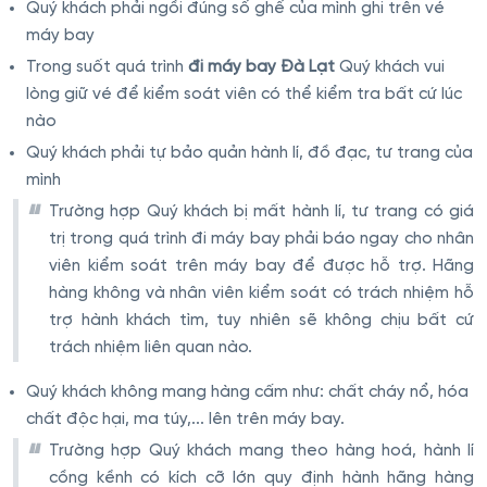
Quý khách phải ngồi đúng số ghế của mình ghi trên vé
máy bay
Trong suốt quá trình
đi máy bay Đà Lạt
Quý khách vui
lòng giữ vé để kiểm soát viên có thể kiểm tra bất cứ lúc
nào
Quý khách phải tự bảo quản hành lí, đồ đạc, tư trang của
mình
Trường hợp Quý khách bị mất hành lí, tư trang có giá
trị trong quá trình đi máy bay phải báo ngay cho nhân
viên kiểm soát trên máy bay để được hỗ trợ. Hãng
hàng không và nhân viên kiểm soát có trách nhiệm hỗ
trợ hành khách tìm, tuy nhiên sẽ không chịu bất cứ
trách nhiệm liên quan nào.
Quý khách không mang hàng cấm như: chất cháy nổ, hóa
chất độc hại, ma túy,... lên trên máy bay.
Trường hợp Quý khách mang theo hàng hoá, hành lí
cồng kềnh có kích cỡ lớn quy định hành hãng hàng