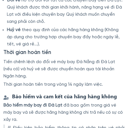
Đổi vé
hỗ trợ đối với tất cả các chuyến bay đên Đà Lạt.
Quý khách được thời gian khởi hành, nâng hạng vé đi Đà
Lạt với điều kiện chuyến bay Quý khách muốn chuyển
sang phải còn chỗ.
Huỷ vé
theo quy định của các hãng hàng không (Không
áp dụng cho trường hợp chuyến bay đầy hoặc ngày lễ,
tết, vé giá rẻ...).
Thời gian hoàn tiền
Tiền chênh lệch do đổi vé máy bay Đà Nẵng đi Đà Lạt
(nếu có) và huỷ vé sẽ được chuyển hoàn qua tài khoản
Ngân hàng.
Thời gian hoàn tiền trong vòng 14 ngày làm việc.
Bảo hiểm và cam kết của hãng hàng không
Bảo hiểm máy bay đi Đà Lạt
đã bao gồm trong giá vé
máy bay và sẽ được hãng hàng không chi trả nếu có sự có
xảy ra.