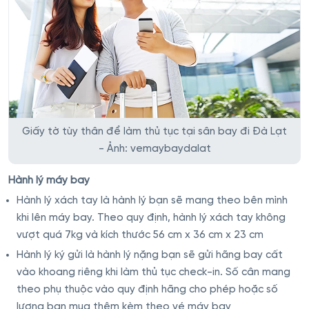
Giấy tờ tùy thân để làm thủ tục tại sân bay đi Đà Lạt
- Ảnh: vemaybaydalat
Hành lý máy bay
Hành lý xách tay là hành lý bạn sẽ mang theo bên mình
khi lên máy bay. Theo quy định, hành lý xách tay không
vượt quá 7kg và kích thước 56 cm x 36 cm x 23 cm
Hành lý ký gửi là hành lý nặng bạn sẽ gửi hãng bay cất
vào khoang riêng khi làm thủ tục check-in. Số cân mang
theo phụ thuộc vào quy định hãng cho phép hoặc số
lượng bạn mua thêm kèm theo vé máy bay