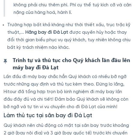
không phải chịu thêm phí. Phí cụ thể tuỳ kích cỡ và cân
nặng của hàng hoá, hành lí.
Trường hợp bất khả kháng như thời thiết xấu, trục trặc kỹ
thuật,...
Hãng bay đi Đà Lạt
được quyền hủy hoặc thay
đổi thời gian biểu phục vụ quý khách, tuy nhiên không chịu
bất kỳ trách nhiệm nào khác.
Trình tự và thủ tục cho Quý khách lần đầu lên
máy bay đi Đà Lạt
Lần đầu đi máy bay chắc hẳn Quý khách có nhiều bỡ ngỡ
trước những quy định và thủ tục kèm theo. Đừng lo lắng,
Hitour đã tổng hợp trọn bộ kinh nghiệm đi máy bay lần
đầu đầy đủ và chi tiết! Đảm bảo Quý khách sẽ không còn
bỡ ngỡ và tự tin vi vu chuyến cho đi Đà Lạt của mình!
Làm thủ tục tại sân bay đi Đà Lạt
Quý khách nên chủ động có mặt tại sân bay trước khoảng
2 giờ (bay nội địa) và 3 giờ (bay quốc tế) trước khi chuyến