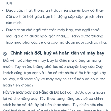
10%.
Được cập nhật thông tin trước nếu chuyến bay có thay
đổi do thời tiết giúp bạn linh động sắp xếp lại lịch trình
của mình.
Được chọn chỗ ngồi tốt trên máy bay, chỗ ngồi thoải
mái, gia đình được ngồi gần nhau,... Tránh được trường
hợp mua phải các vé giá cao mà đoàn ngồi cách xa nha.
Chính sách đổi, huỷ và hoàn tiền vé máy bay
Đổi vé hoặc Hủy vé máy bay là điều mà không ai mong
muốn. Tuy nhiên, không phải lúc nào chuyến bay của Quý
khách cũng trọn vẹn và luôn có rất nhiều điều bất ngờ xảy
ra. Vậy, đổi hoặc hủy vé máy bay như thế nào và có được
hoàn tiền không?
Hủy vé máy bay Đà Nẵng đi Đà Lạt
còn được gọi là hoàn
lại vé cho hãng bay. Tùy theo từng hãng bay sẽ có chính
sách hoàn vé để lấy lại tiền khác nhau. Tuy nhiên nếu như