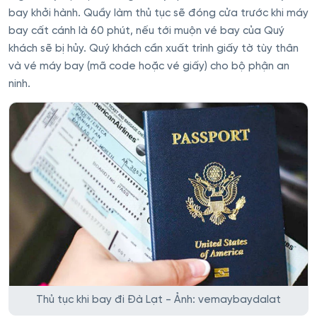
bay khởi hành. Quầy làm thủ tục sẽ đóng cửa trước khi máy
bay cất cánh là 60 phút, nếu tới muộn vé bay của Quý
khách sẽ bị hủy. Quý khách cần xuất trình giấy tờ tùy thân
và vé máy bay (mã code hoặc vé giấy) cho bộ phận an
ninh.
Thủ tục khi bay đi Đà Lạt - Ảnh: vemaybaydalat