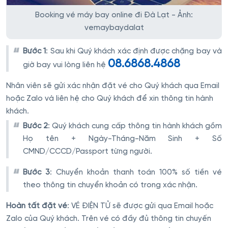
Booking vé máy bay online đi Đà Lạt - Ảnh:
vemaybaydalat
Bước 1
: Sau khi Quý khách xác định được chặng bay và
08.6868.4868
giờ bay vui lòng liên hệ
Nhân viên sẽ gửi xác nhận đặt vé cho Quý khách qua Email
hoặc Zalo và liên hệ cho Quý khách để xin thông tin hành
khách.
Bước 2
: Quý khách cung cấp thông tin hành khách gồm
Họ tên + Ngày-Tháng-Năm Sinh + Số
CMND/CCCD/Passport từng người.
Bước 3
: Chuyển khoản thanh toán 100% số tiền vé
theo thông tin chuyển khoản có trong xác nhận.
Hoàn tất đặt vé
: VÉ ĐIỆN TỬ sẽ được gửi qua Email hoặc
Zalo của Quý khách. Trên vé có đầy đủ thông tin chuyến