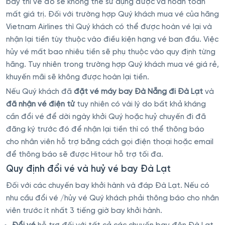
bay thì vé đó sẽ không thể sử dụng được và hoàn toàn
mất giá trị. Đối với trường hợp Quý khách mua vé của hãng
Vietnam Airlines thì Quý khách có thể được hoàn vé lại và
nhận lại tiền tùy thuộc vào điều kiện hạng vé ban đầu. Việc
hủy vé mất bao nhiêu tiền sẽ phụ thuộc vào quy định từng
hãng. Tuy nhiên trong trường hợp Quý khách mua vé giá rẻ,
khuyến mãi sẽ không được hoàn lại tiền.
Nếu Quý khách đã
đặt vé máy bay Đà Nẵng đi Đà Lạt
và
đã nhận vé điện tử
tuy nhiên có vài lý do bất khả kháng
cần đổi vé để dời ngày khởi Quý hoặc huỷ chuyến đi đã
đăng ký trước đó để nhận lại tiền thì có thể thông báo
cho nhân viên hỗ trợ bằng cách gọi điện thoại hoặc email
để thông báo sẽ được Hitour hỗ trợ tối đa.
Quy định đổi vé và huỷ vé bay Đà Lạt
Đối với các chuyến bay khởi hành và đáp Đà Lạt. Nếu có
nhu cầu đổi vé /hủy vé Quý khách phải thông báo cho nhân
viên trước ít nhất 3 tiếng giờ bay khởi hành.