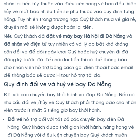
nhận lại tiền tùy thuộc vào điều kiện hạng vé ban đầu. Việc
hủy vé mất bao nhiêu tiền sẽ phụ thuộc vào quy định từng
hãng. Tuy nhiên trong trường hợp Quý khách mua vé giá rẻ,
khuyến mãi sẽ không được hoàn lại tiền.
Nếu Quý khách đã
đặt vé máy bay Hà Nội đi Đà Nẵng
và
đã nhận vé điện tử
tuy nhiên có vài lý do bất khả kháng
cần đổi vé để dời ngày khởi Quý hoặc huỷ chuyến đi đã
đăng ký trước đó để nhận lại tiền thì có thể thông báo
cho nhân viên hỗ trợ bằng cách gọi điện thoại hoặc email
để thông báo sẽ được Hitour hỗ trợ tối đa.
Quy định đổi vé và huỷ vé bay Đà Nẵng
Đối với các chuyến bay khởi hành và đáp Đà Nẵng. Nếu có
nhu cầu đổi vé /hủy vé Quý khách phải thông báo cho nhân
viên trước ít nhất 3 tiếng giờ bay khởi hành.
Đổi vé
hỗ trợ đối với tất cả các chuyến bay đên Đà
Nẵng. Quý khách được thời gian khởi hành, nâng hạng vé
đi Đà Nẵng với điều kiện chuyến bay Quý khách muốn