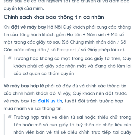
sách sau để có trải nghiệm tốt cho chuyến đi và đảm bảo
quyền lợi của mình.
Chính sách khai báo thông tin cá nhân
Khi
đặt vé máy bay Hà Nội
Quý khách phải cung cấp thông
tin của từng hành khách gồm Họ tên + Năm sinh + Mã số
một trong các giấy tờ sau (Số Chứng minh nhân dân / Số
Căn cước công dân / số Passport / số Giấy phép lái xe).
Trường hợp không có một trong các giấy tờ trên, Quý
khách phải có giấy xác nhận mất và đang chờ làm lại
của cơ quan có thẩm quyền
Vé máy bay hợp lệ
phải có đầy đủ và chính xác thông tin
của chính hành khách đó. Vì vậy, Quý khách nên đặt trước
vé máy bay tại
đại lý uy tín
, tuyệt đối tránh trường hợp
mua nhanh vé sai thông tin.
Trường hợp trên vé điện tử sai hoặc thiếu chữ trong
tên hoặc mã số của giấy tờ tuỳ thân do nhập liệu của
nhân viên bán vé thì sẽ điều chỉnh trực tiếp tại quầy