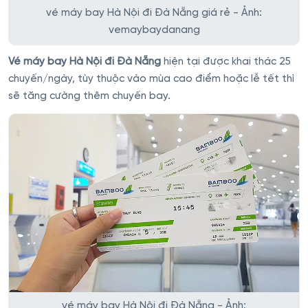
vé máy bay Hà Nội đi Đà Nẵng giá rẻ - Ảnh:
vemaybaydanang
Vé máy bay Hà Nội đi Đà Nẵng
hiện tại được khai thác 25
chuyến/ngày, tùy thuộc vào mùa cao điểm hoặc lễ tết thì
sẽ tăng cường thêm chuyến bay.
vé máy bay Hà Nội đi Đà Nẵng - Ảnh: