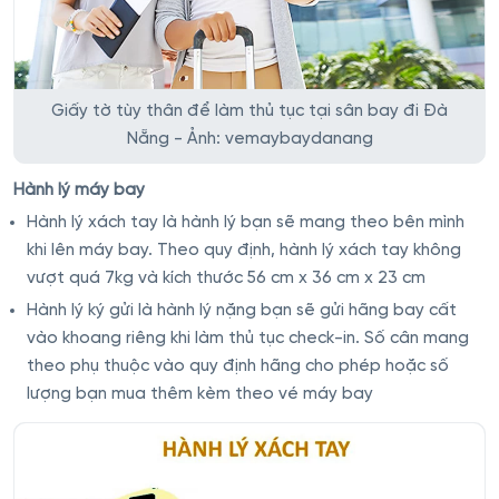
Giấy tờ tùy thân để làm thủ tục tại sân bay đi Đà
Nẵng - Ảnh: vemaybaydanang
Hành lý máy bay
Hành lý xách tay là hành lý bạn sẽ mang theo bên mình
khi lên máy bay. Theo quy định, hành lý xách tay không
vượt quá 7kg và kích thước 56 cm x 36 cm x 23 cm
Hành lý ký gửi là hành lý nặng bạn sẽ gửi hãng bay cất
vào khoang riêng khi làm thủ tục check-in. Số cân mang
theo phụ thuộc vào quy định hãng cho phép hoặc số
lượng bạn mua thêm kèm theo vé máy bay