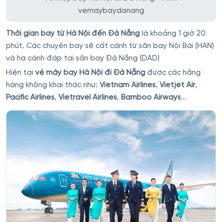
vemaybaydanang
Thời gian bay từ Hà Nội đến Đà Nẵng
là khoảng 1 giờ 20
phút. Các chuyến bay sẽ cất cánh từ sân bay Nội Bài (HAN)
và hạ cánh đáp tại sân bay Đà Nẵng (DAD)
Hiện tại
vé máy bay Hà Nội đi Đà Nẵng
được các hãng
hàng không khai thác như:
Vietnam Airlines
,
Vietjet Air
,
Pacific Airlines
,
Vietravel Airlines
,
Bamboo Airways
...