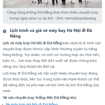
Cảng hàng không Đà Nẵng khai thác nhiều chuyến bay
trong ngày phục vụ du lịch - Ảnh: vemaybaydanang
Lịch trình và giá vé máy bay Hà Nội đi Đà
Nẵng
Lịch vé máy bay Hà Nội đi Đà Nẵng
bên dưới là lộ trình các
chuyến bay được Hitour cập nhật thường xuyên từ hãng
hàng không. Tuy nhiên, có một số trường hợp do thời tiết,
bảo trì,... lịch bay thay đổi đột xuất sẽ được thông báo
riêng cho Quý khách khi đặt vé.
Lịch bay đi Đà Nẵng với tần suất nhiều chuyến bay đang
được khai thác, liên tục trong tuần nên hành khách có thể
dễ dàng đặt vé phù hợp với lịch trình du lịch Đà Nẵng của
mình.
Vé các chuyến bay thẳng đến Đà Nẵng như:
Vé máy bay Hà Nội đi Đà Nẵng