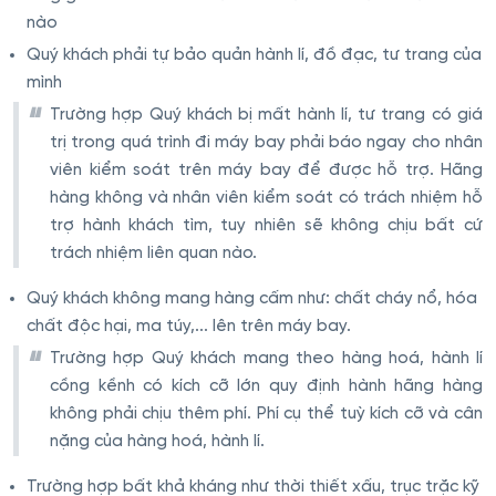
nào
Quý khách phải tự bảo quản hành lí, đồ đạc, tư trang của
mình
Trường hợp Quý khách bị mất hành lí, tư trang có giá
trị trong quá trình đi máy bay phải báo ngay cho nhân
viên kiểm soát trên máy bay để được hỗ trợ. Hãng
hàng không và nhân viên kiểm soát có trách nhiệm hỗ
trợ hành khách tìm, tuy nhiên sẽ không chịu bất cứ
trách nhiệm liên quan nào.
Quý khách không mang hàng cấm như: chất cháy nổ, hóa
chất độc hại, ma túy,... lên trên máy bay.
Trường hợp Quý khách mang theo hàng hoá, hành lí
cồng kềnh có kích cỡ lớn quy định hành hãng hàng
không phải chịu thêm phí. Phí cụ thể tuỳ kích cỡ và cân
nặng của hàng hoá, hành lí.
Trường hợp bất khả kháng như thời thiết xấu, trục trặc kỹ