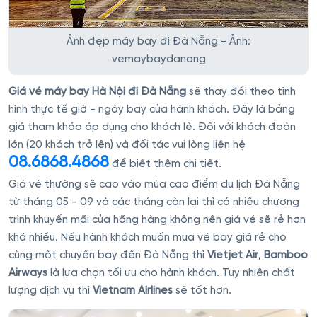
Ảnh đẹp máy bay đi Đà Nẵng - Ảnh:
vemaybaydanang
Giá vé máy bay Hà Nội đi Đà Nẵng
sẽ thay đổi theo tình
hình thực tế giờ - ngày bay của hành khách. Đây là bảng
giá tham khảo áp dụng cho khách lẻ. Đối với khách đoàn
lớn (20 khách trở lên) và đối tác vui lòng liện hệ
08.6868.4868
để biết thêm chi tiết.
Giá vé thường sẽ cao vào mùa cao điểm du lịch Đà Nẵng
từ tháng 05 - 09 và các tháng còn lại thì có nhiều chương
trình khuyến mãi của hãng hàng không nên giá vé sẽ rẻ hơn
khá nhiều. Nếu hành khách muốn mua vé bay giá rẻ cho
cùng một chuyến bay đến Đà Nẵng thì
Vietjet Air
,
Bamboo
Airways
là lựa chọn tối ưu cho hành khách. Tuy nhiên chất
lượng dịch vụ thì
Vietnam Airlines
sẽ tốt hơn.