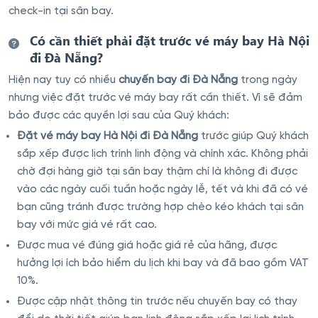
check-in tại sân bay.
Có cần thiết phải đặt trước vé máy bay Hà Nội
đi Đà Nẵng?
Hiện nay tuy có nhiều
chuyến bay đi Đà Nẵng
trong ngày
nhưng việc đặt trước vé máy bay rất cần thiết. Vì sẽ đảm
bảo được các quyền lợi sau của Quý khách:
Đặt vé máy bay Hà Nội đi Đà Nẵng
trước giúp Quý khách
sắp xếp được lịch trình linh động và chính xác. Không phải
chờ đợi hàng giờ tại sân bay thậm chí là không đi được
vào các ngày cuối tuần hoặc ngày lễ, tết và khi đã có vé
bạn cũng tránh được trường hợp chèo kéo khách tại sân
bay với mức giá vé rất cao.
Được mua vé đúng giá hoặc giá rẻ của hãng, được
hưởng lợi ích bảo hiểm du lịch khi bay và đã bao gồm VAT
10%.
Được cập nhật thông tin trước nếu chuyến bay có thay