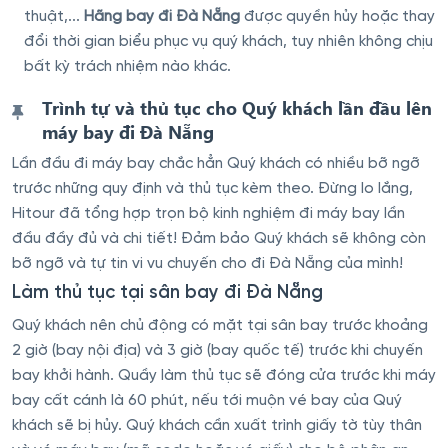
thuật,...
Hãng bay đi Đà Nẵng
được quyền hủy hoặc thay
đổi thời gian biểu phục vụ quý khách, tuy nhiên không chịu
bất kỳ trách nhiệm nào khác.
Trình tự và thủ tục cho Quý khách lần đầu lên
máy bay đi Đà Nẵng
Lần đầu đi máy bay chắc hẳn Quý khách có nhiều bỡ ngỡ
trước những quy định và thủ tục kèm theo. Đừng lo lắng,
Hitour đã tổng hợp trọn bộ kinh nghiệm đi máy bay lần
đầu đầy đủ và chi tiết! Đảm bảo Quý khách sẽ không còn
bỡ ngỡ và tự tin vi vu chuyến cho đi Đà Nẵng của mình!
Làm thủ tục tại sân bay đi Đà Nẵng
Quý khách nên chủ động có mặt tại sân bay trước khoảng
2 giờ (bay nội địa) và 3 giờ (bay quốc tế) trước khi chuyến
bay khởi hành. Quầy làm thủ tục sẽ đóng cửa trước khi máy
bay cất cánh là 60 phút, nếu tới muộn vé bay của Quý
khách sẽ bị hủy. Quý khách cần xuất trình giấy tờ tùy thân