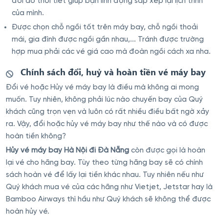
đổi do thời tiết giúp bạn linh động sắp xếp lại lịch trình
của mình.
Được chọn chỗ ngồi tốt trên máy bay, chỗ ngồi thoải
mái, gia đình được ngồi gần nhau,... Tránh được trường
hợp mua phải các vé giá cao mà đoàn ngồi cách xa nha.
Chính sách đổi, huỷ và hoàn tiền vé máy bay
Đổi vé hoặc Hủy vé máy bay là điều mà không ai mong
muốn. Tuy nhiên, không phải lúc nào chuyến bay của Quý
khách cũng trọn vẹn và luôn có rất nhiều điều bất ngờ xảy
ra. Vậy, đổi hoặc hủy vé máy bay như thế nào và có được
hoàn tiền không?
Hủy vé máy bay Hà Nội đi Đà Nẵng
còn được gọi là hoàn
lại vé cho hãng bay. Tùy theo từng hãng bay sẽ có chính
sách hoàn vé để lấy lại tiền khác nhau. Tuy nhiên nếu như
Quý khách mua vé của các hãng như Vietjet, Jetstar hay là
Bamboo Airways thì hầu như Quý khách sẽ không thể được
hoàn hủy vé.