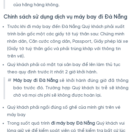
của hãng hàng không.
Chính sách sử dụng dịch vụ máy bay đi Đà Nẵng
Trước khi đi máy bay đến Đà Nẵng Quý khách phải xuất
trình bản gốc một các giấy tờ tuỳ thân sau: Chứng minh
nhân dân, Căn cước công dân, Passport, Giấy phép lái xe
(Giấy tờ tuỳ thân gốc và phải trùng khớp với thông tin
trên vé).
Quý khách phải có mặt tại sân bay để lên làm thủ tục
theo quy định trước ít nhất 2 giờ khởi hành.
Máy bay đi Đà Nẵng
sẽ khởi hành đúng giờ đã thông
báo trước đó. Trường hợp Quý khách bị trễ sẽ không
chờ và mọi chi phí sẽ không được hoàn lại.
Quý khách phải ngồi đúng số ghế của mình ghi trên vé
máy bay
Trong suốt quá trình
đi máy bay Đà Nẵng
Quý khách vui
lòng giữ vé để kiểm soát viên có thể kiểm tra bất cứ lúc