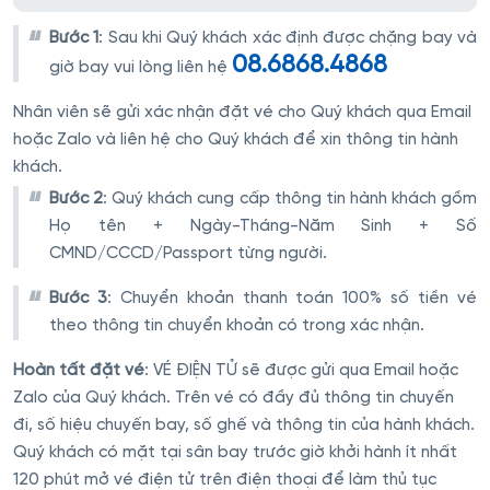
Bước 1
: Sau khi Quý khách xác định được chặng bay và
08.6868.4868
giờ bay vui lòng liên hệ
Nhân viên sẽ gửi xác nhận đặt vé cho Quý khách qua Email
hoặc Zalo và liên hệ cho Quý khách để xin thông tin hành
khách.
Bước 2
: Quý khách cung cấp thông tin hành khách gồm
Họ tên + Ngày-Tháng-Năm Sinh + Số
CMND/CCCD/Passport từng người.
Bước 3
: Chuyển khoản thanh toán 100% số tiền vé
theo thông tin chuyển khoản có trong xác nhận.
Hoàn tất đặt vé
: VÉ ĐIỆN TỬ sẽ được gửi qua Email hoặc
Zalo của Quý khách. Trên vé có đầy đủ thông tin chuyến
đi, số hiệu chuyến bay, số ghế và thông tin của hành khách.
Quý khách có mặt tại sân bay trước giờ khởi hành ít nhất
120 phút mở vé điện tử trên điện thoại để làm thủ tục