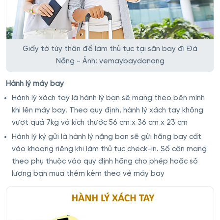
Giấy tờ tùy thân để làm thủ tục tại sân bay đi Đà
Nẵng - Ảnh: vemaybaydanang
Hành lý máy bay
Hành lý xách tay là hành lý bạn sẽ mang theo bên mình
khi lên máy bay. Theo quy định, hành lý xách tay không
vượt quá 7kg và kích thước 56 cm x 36 cm x 23 cm
Hành lý ký gửi là hành lý nặng bạn sẽ gửi hãng bay cất
vào khoang riêng khi làm thủ tục check-in. Số cân mang
theo phụ thuộc vào quy định hãng cho phép hoặc số
lượng bạn mua thêm kèm theo vé máy bay