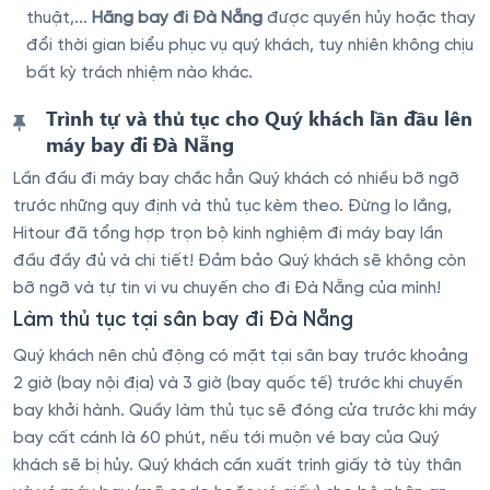
thuật,...
Hãng bay đi Đà Nẵng
được quyền hủy hoặc thay
đổi thời gian biểu phục vụ quý khách, tuy nhiên không chịu
bất kỳ trách nhiệm nào khác.
Trình tự và thủ tục cho Quý khách lần đầu lên
máy bay đi Đà Nẵng
Lần đầu đi máy bay chắc hẳn Quý khách có nhiều bỡ ngỡ
trước những quy định và thủ tục kèm theo. Đừng lo lắng,
Hitour đã tổng hợp trọn bộ kinh nghiệm đi máy bay lần
đầu đầy đủ và chi tiết! Đảm bảo Quý khách sẽ không còn
bỡ ngỡ và tự tin vi vu chuyến cho đi Đà Nẵng của mình!
Làm thủ tục tại sân bay đi Đà Nẵng
Quý khách nên chủ động có mặt tại sân bay trước khoảng
2 giờ (bay nội địa) và 3 giờ (bay quốc tế) trước khi chuyến
bay khởi hành. Quầy làm thủ tục sẽ đóng cửa trước khi máy
bay cất cánh là 60 phút, nếu tới muộn vé bay của Quý
khách sẽ bị hủy. Quý khách cần xuất trình giấy tờ tùy thân