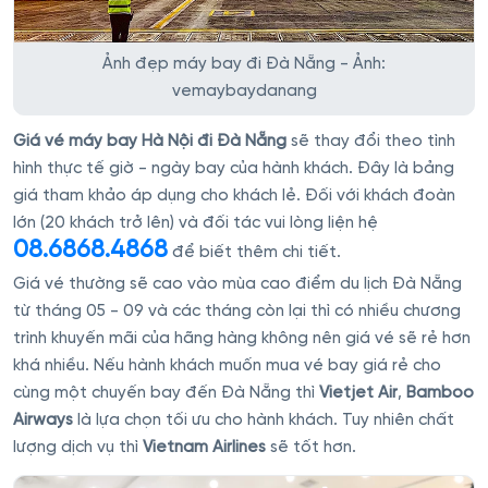
Ảnh đẹp máy bay đi Đà Nẵng - Ảnh:
vemaybaydanang
Giá vé máy bay Hà Nội đi Đà Nẵng
sẽ thay đổi theo tình
hình thực tế giờ - ngày bay của hành khách. Đây là bảng
giá tham khảo áp dụng cho khách lẻ. Đối với khách đoàn
lớn (20 khách trở lên) và đối tác vui lòng liện hệ
08.6868.4868
để biết thêm chi tiết.
Giá vé thường sẽ cao vào mùa cao điểm du lịch Đà Nẵng
từ tháng 05 - 09 và các tháng còn lại thì có nhiều chương
trình khuyến mãi của hãng hàng không nên giá vé sẽ rẻ hơn
khá nhiều. Nếu hành khách muốn mua vé bay giá rẻ cho
cùng một chuyến bay đến Đà Nẵng thì
Vietjet Air
,
Bamboo
Airways
là lựa chọn tối ưu cho hành khách. Tuy nhiên chất
lượng dịch vụ thì
Vietnam Airlines
sẽ tốt hơn.