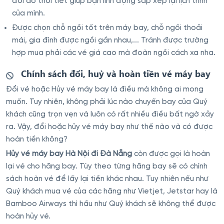
đổi do thời tiết giúp bạn linh động sắp xếp lại lịch trình
của mình.
Được chọn chỗ ngồi tốt trên máy bay, chỗ ngồi thoải
mái, gia đình được ngồi gần nhau,... Tránh được trường
hợp mua phải các vé giá cao mà đoàn ngồi cách xa nha.
Chính sách đổi, huỷ và hoàn tiền vé máy bay
Đổi vé hoặc Hủy vé máy bay là điều mà không ai mong
muốn. Tuy nhiên, không phải lúc nào chuyến bay của Quý
khách cũng trọn vẹn và luôn có rất nhiều điều bất ngờ xảy
ra. Vậy, đổi hoặc hủy vé máy bay như thế nào và có được
hoàn tiền không?
Hủy vé máy bay Hà Nội đi Đà Nẵng
còn được gọi là hoàn
lại vé cho hãng bay. Tùy theo từng hãng bay sẽ có chính
sách hoàn vé để lấy lại tiền khác nhau. Tuy nhiên nếu như
Quý khách mua vé của các hãng như Vietjet, Jetstar hay là
Bamboo Airways thì hầu như Quý khách sẽ không thể được
hoàn hủy vé.