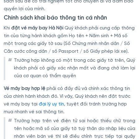
sách sau để có trải nghiệm tốt cho chuyến đi và đảm bảo
quyền lợi của mình.
Chính sách khai báo thông tin cá nhân
Khi
đặt vé máy bay Hà Nội
Quý khách phải cung cấp thông
tin của từng hành khách gồm Họ tên + Năm sinh + Mã số
một trong các giấy tờ sau (Số Chứng minh nhân dân / Số
Căn cước công dân / số Passport / số Giấy phép lái xe).
Trường hợp không có một trong các giấy tờ trên, Quý
khách phải có giấy xác nhận mất và đang chờ làm lại
của cơ quan có thẩm quyền
Vé máy bay hợp lệ
phải có đầy đủ và chính xác thông tin
của chính hành khách đó. Vì vậy, Quý khách nên đặt trước
vé máy bay tại
đại lý uy tín
, tuyệt đối tránh trường hợp
mua nhanh vé sai thông tin.
Trường hợp trên vé điện tử sai hoặc thiếu chữ trong
tên hoặc mã số của giấy tờ tuỳ thân do nhập liệu của
nhân viên bán vé thì sẽ điều chỉnh trực tiếp tại quầy