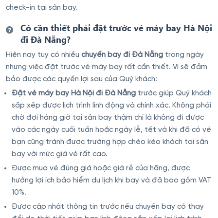
check-in tại sân bay.
Có cần thiết phải đặt trước vé máy bay Hà Nội
đi Đà Nẵng?
Hiện nay tuy có nhiều
chuyến bay đi Đà Nẵng
trong ngày
nhưng việc đặt trước vé máy bay rất cần thiết. Vì sẽ đảm
bảo được các quyền lợi sau của Quý khách:
Đặt vé máy bay Hà Nội đi Đà Nẵng
trước giúp Quý khách
sắp xếp được lịch trình linh động và chính xác. Không phải
chờ đợi hàng giờ tại sân bay thậm chí là không đi được
vào các ngày cuối tuần hoặc ngày lễ, tết và khi đã có vé
bạn cũng tránh được trường hợp chèo kéo khách tại sân
bay với mức giá vé rất cao.
Được mua vé đúng giá hoặc giá rẻ của hãng, được
hưởng lợi ích bảo hiểm du lịch khi bay và đã bao gồm VAT
10%.
Được cập nhật thông tin trước nếu chuyến bay có thay