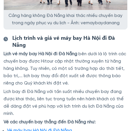
Cảng hàng không Đà Nẵng khai thác nhiều chuyến bay
trong ngày phục vụ du lịch - Ảnh: vemaybaydanang
Lịch trình và giá vé máy bay Hà Nội đi Đà
Nẵng
Lịch vé máy bay Hà Nội đi Đà Nẵng
bên dưới là lộ trình các
chuyến bay được Hitour cập nhật thường xuyên từ hãng
hàng không. Tuy nhiên, có một số trường hợp do thời tiết,
bảo trì,... lịch bay thay đổi đột xuất sẽ được thông báo
riêng cho Quý khách khi đặt vé.
Lịch bay đi Đà Nẵng với tần suất nhiều chuyến bay đang
được khai thác, liên tục trong tuần nên hành khách có thể
dễ dàng đặt vé phù hợp với lịch trình du lịch Đà Nẵng của
mình.
Vé các chuyến bay thẳng đến Đà Nẵng như:
Vé máy bay Hà Nội đi Đà Nẵng