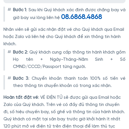
Bước 1
: Sau khi Quý khách xác định được chặng bay và
08.6868.4868
giờ bay vui lòng liên hệ
Nhân viên sẽ gửi xác nhận đặt vé cho Quý khách qua Email
hoặc Zalo và liên hệ cho Quý khách để xin thông tin hành
khách.
Bước 2
: Quý khách cung cấp thông tin hành khách gồm
Họ tên + Ngày-Tháng-Năm Sinh + Số
CMND/CCCD/Passport từng người.
Bước 3
: Chuyển khoản thanh toán 100% số tiền vé
theo thông tin chuyển khoản có trong xác nhận.
Hoàn tất đặt vé
: VÉ ĐIỆN TỬ sẽ được gửi qua Email hoặc
Zalo của Quý khách. Trên vé có đầy đủ thông tin chuyến
đi, số hiệu chuyến bay, số ghế và thông tin của hành khách.
Quý khách có mặt tại sân bay trước giờ khởi hành ít nhất
120 phút mở vé điện tử trên điện thoại để làm thủ tục