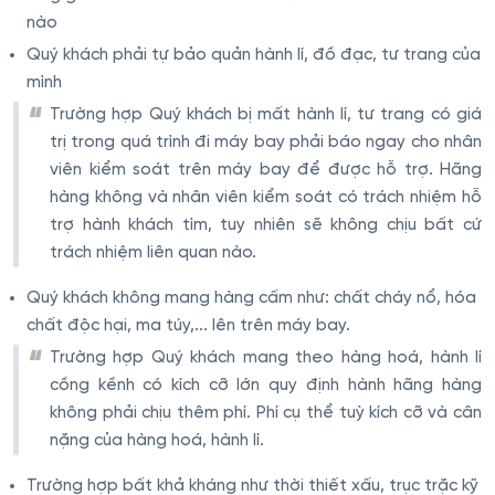
nào
Quý khách phải tự bảo quản hành lí, đồ đạc, tư trang của
mình
Trường hợp Quý khách bị mất hành lí, tư trang có giá
trị trong quá trình đi máy bay phải báo ngay cho nhân
viên kiểm soát trên máy bay để được hỗ trợ. Hãng
hàng không và nhân viên kiểm soát có trách nhiệm hỗ
trợ hành khách tìm, tuy nhiên sẽ không chịu bất cứ
trách nhiệm liên quan nào.
Quý khách không mang hàng cấm như: chất cháy nổ, hóa
chất độc hại, ma túy,... lên trên máy bay.
Trường hợp Quý khách mang theo hàng hoá, hành lí
cồng kềnh có kích cỡ lớn quy định hành hãng hàng
không phải chịu thêm phí. Phí cụ thể tuỳ kích cỡ và cân
nặng của hàng hoá, hành lí.
Trường hợp bất khả kháng như thời thiết xấu, trục trặc kỹ