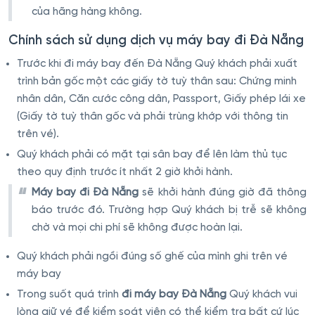
của hãng hàng không.
Chính sách sử dụng dịch vụ máy bay đi Đà Nẵng
Trước khi đi máy bay đến Đà Nẵng Quý khách phải xuất
trình bản gốc một các giấy tờ tuỳ thân sau: Chứng minh
nhân dân, Căn cước công dân, Passport, Giấy phép lái xe
(Giấy tờ tuỳ thân gốc và phải trùng khớp với thông tin
trên vé).
Quý khách phải có mặt tại sân bay để lên làm thủ tục
theo quy định trước ít nhất 2 giờ khởi hành.
Máy bay đi Đà Nẵng
sẽ khởi hành đúng giờ đã thông
báo trước đó. Trường hợp Quý khách bị trễ sẽ không
chờ và mọi chi phí sẽ không được hoàn lại.
Quý khách phải ngồi đúng số ghế của mình ghi trên vé
máy bay
Trong suốt quá trình
đi máy bay Đà Nẵng
Quý khách vui
lòng giữ vé để kiểm soát viên có thể kiểm tra bất cứ lúc