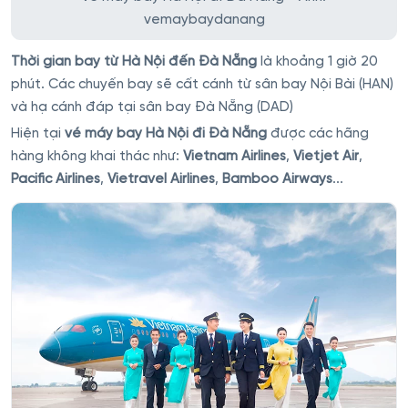
vemaybaydanang
Thời gian bay từ Hà Nội đến Đà Nẵng
là khoảng 1 giờ 20
phút. Các chuyến bay sẽ cất cánh từ sân bay Nội Bài (HAN)
và hạ cánh đáp tại sân bay Đà Nẵng (DAD)
Hiện tại
vé máy bay Hà Nội đi Đà Nẵng
được các hãng
hàng không khai thác như:
Vietnam Airlines
,
Vietjet Air
,
Pacific Airlines
,
Vietravel Airlines
,
Bamboo Airways
...