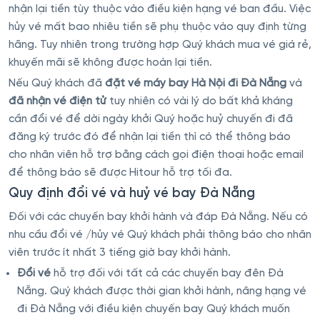
nhận lại tiền tùy thuộc vào điều kiện hạng vé ban đầu. Việc
hủy vé mất bao nhiêu tiền sẽ phụ thuộc vào quy định từng
hãng. Tuy nhiên trong trường hợp Quý khách mua vé giá rẻ,
khuyến mãi sẽ không được hoàn lại tiền.
Nếu Quý khách đã
đặt vé máy bay Hà Nội đi Đà Nẵng
và
đã nhận vé điện tử
tuy nhiên có vài lý do bất khả kháng
cần đổi vé để dời ngày khởi Quý hoặc huỷ chuyến đi đã
đăng ký trước đó để nhận lại tiền thì có thể thông báo
cho nhân viên hỗ trợ bằng cách gọi điện thoại hoặc email
để thông báo sẽ được Hitour hỗ trợ tối đa.
Quy định đổi vé và huỷ vé bay Đà Nẵng
Đối với các chuyến bay khởi hành và đáp Đà Nẵng. Nếu có
nhu cầu đổi vé /hủy vé Quý khách phải thông báo cho nhân
viên trước ít nhất 3 tiếng giờ bay khởi hành.
Đổi vé
hỗ trợ đối với tất cả các chuyến bay đên Đà
Nẵng. Quý khách được thời gian khởi hành, nâng hạng vé
đi Đà Nẵng với điều kiện chuyến bay Quý khách muốn