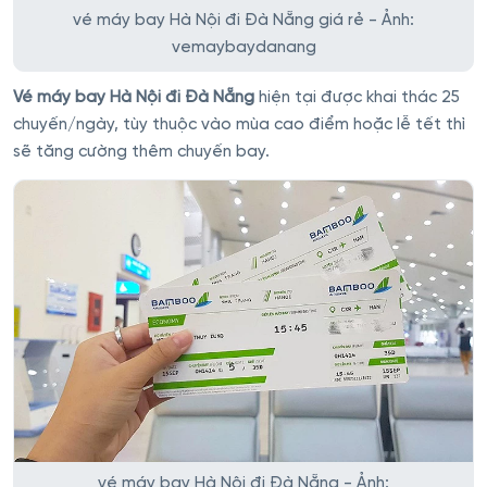
vé máy bay Hà Nội đi Đà Nẵng giá rẻ - Ảnh:
vemaybaydanang
Vé máy bay Hà Nội đi Đà Nẵng
hiện tại được khai thác 25
chuyến/ngày, tùy thuộc vào mùa cao điểm hoặc lễ tết thì
sẽ tăng cường thêm chuyến bay.
vé máy bay Hà Nội đi Đà Nẵng - Ảnh: