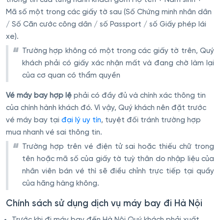
thông tin của từng hành khách gồm Họ tên + Năm sinh +
Mã số một trong các giấy tờ sau (Số Chứng minh nhân dân
/ Số Căn cước công dân / số Passport / số Giấy phép lái
xe).
Trường hợp không có một trong các giấy tờ trên, Quý
khách phải có giấy xác nhận mất và đang chờ làm lại
của cơ quan có thẩm quyền
Vé máy bay hợp lệ
phải có đầy đủ và chính xác thông tin
của chính hành khách đó. Vì vậy, Quý khách nên đặt trước
vé máy bay tại
đại lý uy tín
, tuyệt đối tránh trường hợp
mua nhanh vé sai thông tin.
Trường hợp trên vé điện tử sai hoặc thiếu chữ trong
tên hoặc mã số của giấy tờ tuỳ thân do nhập liệu của
nhân viên bán vé thì sẽ điều chỉnh trực tiếp tại quầy
của hãng hàng không.
Chính sách sử dụng dịch vụ máy bay đi Hà Nội