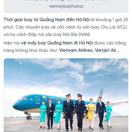
vemaybayhanoi
Thời gian bay từ Quảng Nam đến Hà Nội
là khoảng 1 giờ 25
phút. Các chuyến bay sẽ cất cánh từ sân bay Chu Lai (VCL)
và hạ cánh đáp tại sân bay Nội Bài (HAN)
Hiện tại
vé máy bay Quảng Nam đi Hà Nội
được các hãng
hàng không khai thác như:
Vietnam Airlines
,
Vietjet Air
,...