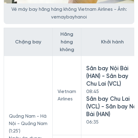
Vé máy bay hãng hàng không Vietnam Airlines - Ảnh:
vemaybayhanoi
Hãng
Chặng bay
hàng
Khởi hành
không
Sân bay Nội Bài
(HAN) - Sân bay
Chu Lai (VCL)
Vietnam
08:45
Sân bay Chu Lai
Airlines
(VCL) - Sân bay Nội
Bài (HAN)
Quảng Nam - Hà
06:35
Nội - Quảng Nam
(1:25')