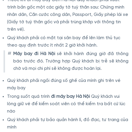
Trước khi đi máy bay đến Hà Nội Quý khách phải xuất
trình bản gốc một các giấy tờ tuỳ thân sau: Chứng minh
nhân dân, Căn cước công dân, Passport, Giấy phép lái xe
(Giấy tờ tuỳ thân gốc và phải trùng khớp với thông tin
trên vé).
Quý khách phải có mặt tại sân bay để lên làm thủ tục
theo quy định trước ít nhất 2 giờ khởi hành.
Máy bay đi Hà Nội
sẽ khởi hành đúng giờ đã thông
báo trước đó. Trường hợp Quý khách bị trễ sẽ không
chờ và mọi chi phí sẽ không được hoàn lại.
Quý khách phải ngồi đúng số ghế của mình ghi trên vé
máy bay
Trong suốt quá trình
đi máy bay Hà Nội
Quý khách vui
lòng giữ vé để kiểm soát viên có thể kiểm tra bất cứ lúc
nào
Quý khách phải tự bảo quản hành lí, đồ đạc, tư trang của
mình