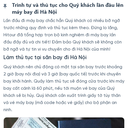
Trình tự và thủ tục cho Quý khách lần đầu lên
máy bay đi Hà Nội
Lần đầu đi máy bay chắc hẳn Quý khách có nhiều bỡ ngỡ
trước những quy định và thủ tục kèm theo. Đừng lo lắng,
Hitour đã tổng hợp trọn bộ kinh nghiệm đi máy bay lần
đầu đầy đủ và chi tiết! Đảm bảo Quý khách sẽ không còn
bỡ ngỡ và tự tin vi vu chuyến cho đi Hà Nội của mình!
Làm thủ tục tại sân bay đi Hà Nội
Quý khách nên chủ động có mặt tại sân bay trước khoảng
2 giờ (bay nội địa) và 3 giờ (bay quốc tế) trước khi chuyến
bay khởi hành. Quầy làm thủ tục sẽ đóng cửa trước khi máy
bay cất cánh là 60 phút, nếu tới muộn vé bay của Quý
khách sẽ bị hủy. Quý khách cần xuất trình giấy tờ tùy thân
và vé máy bay (mã code hoặc vé giấy) cho bộ phận an
ninh.