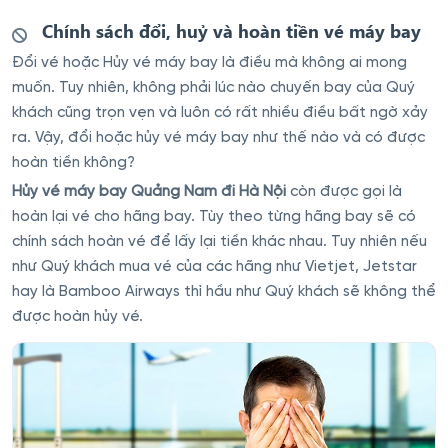
Chính sách đổi, huỷ và hoàn tiền vé máy bay
Đổi vé hoặc Hủy vé máy bay là điều mà không ai mong
muốn. Tuy nhiên, không phải lúc nào chuyến bay của Quý
khách cũng trọn vẹn và luôn có rất nhiều điều bất ngờ xảy
ra. Vậy, đổi hoặc hủy vé máy bay như thế nào và có được
hoàn tiền không?
Hủy vé máy bay Quảng Nam đi Hà Nội
còn được gọi là
hoàn lại vé cho hãng bay. Tùy theo từng hãng bay sẽ có
chính sách hoàn vé để lấy lại tiền khác nhau. Tuy nhiên nếu
như Quý khách mua vé của các hãng như Vietjet, Jetstar
hay là Bamboo Airways thì hầu như Quý khách sẽ không thể
được hoàn hủy vé.