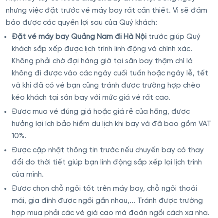
nhưng việc đặt trước vé máy bay rất cần thiết. Vì sẽ đảm
bảo được các quyền lợi sau của Quý khách:
Đặt vé máy bay Quảng Nam đi Hà Nội
trước giúp Quý
khách sắp xếp được lịch trình linh động và chính xác.
Không phải chờ đợi hàng giờ tại sân bay thậm chí là
không đi được vào các ngày cuối tuần hoặc ngày lễ, tết
và khi đã có vé bạn cũng tránh được trường hợp chèo
kéo khách tại sân bay với mức giá vé rất cao.
Được mua vé đúng giá hoặc giá rẻ của hãng, được
hưởng lợi ích bảo hiểm du lịch khi bay và đã bao gồm VAT
10%.
Được cập nhật thông tin trước nếu chuyến bay có thay
đổi do thời tiết giúp bạn linh động sắp xếp lại lịch trình
của mình.
Được chọn chỗ ngồi tốt trên máy bay, chỗ ngồi thoải
mái, gia đình được ngồi gần nhau,... Tránh được trường
hợp mua phải các vé giá cao mà đoàn ngồi cách xa nha.