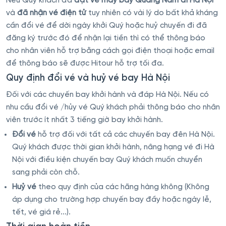
Nếu Quý khách đã
đặt vé máy bay Quảng Nam đi Hà Nội
và
đã nhận vé điện tử
tuy nhiên có vài lý do bất khả kháng
cần đổi vé để dời ngày khởi Quý hoặc huỷ chuyến đi đã
đăng ký trước đó để nhận lại tiền thì có thể thông báo
cho nhân viên hỗ trợ bằng cách gọi điện thoại hoặc email
để thông báo sẽ được Hitour hỗ trợ tối đa.
Quy định đổi vé và huỷ vé bay Hà Nội
Đối với các chuyến bay khởi hành và đáp Hà Nội. Nếu có
nhu cầu đổi vé /hủy vé Quý khách phải thông báo cho nhân
viên trước ít nhất 3 tiếng giờ bay khởi hành.
Đổi vé
hỗ trợ đối với tất cả các chuyến bay đên Hà Nội.
Quý khách được thời gian khởi hành, nâng hạng vé đi Hà
Nội với điều kiện chuyến bay Quý khách muốn chuyển
sang phải còn chỗ.
Huỷ vé
theo quy định của các hãng hàng không (Không
áp dụng cho trường hợp chuyến bay đầy hoặc ngày lễ,
tết, vé giá rẻ...).