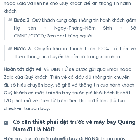
hoặc Zalo và liên hệ cho Quý khách để xin thông tin hành
khách.
Bước 2
: Quý khách cung cấp thông tin hành khách gồm
Họ tên + Ngày-Tháng-Năm Sinh + Số
CMND/CCCD/Passport từng người.
Bước 3
: Chuyển khoản thanh toán 100% số tiền vé
theo thông tin chuyển khoản có trong xác nhận.
Hoàn tất đặt vé
: VÉ ĐIỆN TỬ sẽ được gửi qua Email hoặc
Zalo của Quý khách. Trên vé có đầy đủ thông tin chuyến
đi, số hiệu chuyến bay, số ghế và thông tin của hành khách.
Quý khách có mặt tại sân bay trước giờ khởi hành ít nhất
120 phút mở vé điện tử trên điện thoại để làm thủ tục
check-in tại sân bay.
Có cần thiết phải đặt trước vé máy bay Quảng
Nam đi Hà Nội?
Hiện nay tuy có nhiều
chuyến bay đi Hà Nội
trong ngày