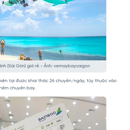
nh (Sài Gòn) giá rẻ - Ảnh: vemaybaysaigon
hiện tại được khai thác 26 chuyến/ngày, tùy thuộc vào
thêm chuyến bay.