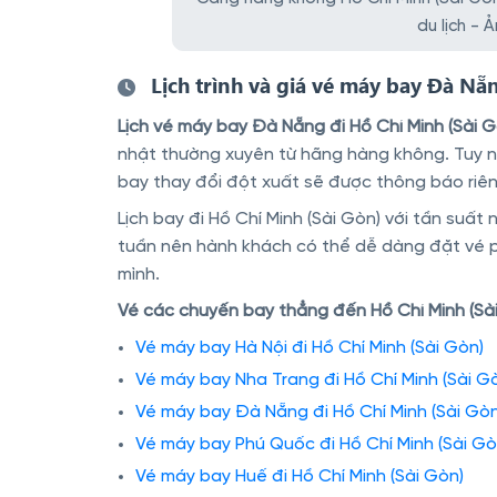
du lịch -
Lịch trình và giá vé máy bay Đà Nẵ
Lịch vé máy bay Đà Nẵng đi Hồ Chí Minh (Sài G
nhật thường xuyên từ hãng hàng không. Tuy nhiê
bay thay đổi đột xuất sẽ được thông báo riên
Lịch bay đi Hồ Chí Minh (Sài Gòn) với tần suất
tuần nên hành khách có thể dễ dàng đặt vé phù 
mình.
Vé các chuyến bay thẳng đến Hồ Chí Minh (Sài
Vé máy bay Hà Nội đi Hồ Chí Minh (Sài Gòn)
Vé máy bay Nha Trang đi Hồ Chí Minh (Sài G
Vé máy bay Đà Nẵng đi Hồ Chí Minh (Sài Gòn
Vé máy bay Phú Quốc đi Hồ Chí Minh (Sài Gò
Vé máy bay Huế đi Hồ Chí Minh (Sài Gòn)