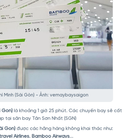
í Minh (Sài Gòn) - Ảnh: vemaybaysaigon
i Gòn)
là khoảng 1 giờ 25 phút. Các chuyến bay sẽ cất
p tại sân bay Tân Sơn Nhất (SGN)
ài Gòn)
được các hãng hàng không khai thác như:
travel Airlines
,
Bamboo Airways
...