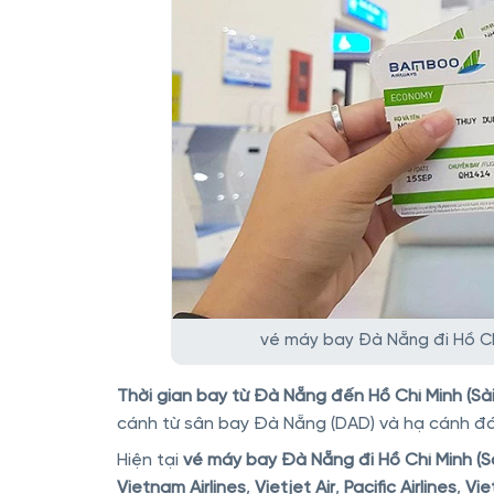
vé máy bay Đà Nẵng đi Hồ Ch
Thời gian bay từ Đà Nẵng đến Hồ Chí Minh (Sà
cánh từ sân bay Đà Nẵng (DAD) và hạ cánh đá
Hiện tại
vé máy bay Đà Nẵng đi Hồ Chí Minh (S
Vietnam Airlines
,
Vietjet Air
,
Pacific Airlines
,
Vie