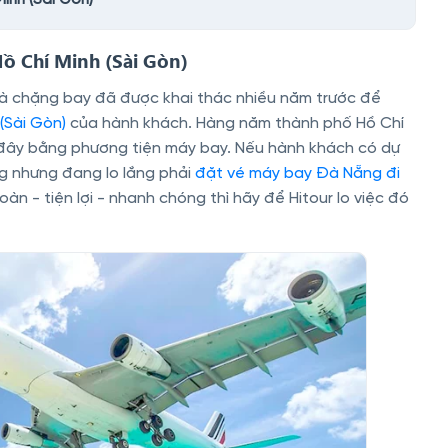
ồ Chí Minh (Sài Gòn)
à chặng bay đã được khai thác nhiều năm trước để
 (Sài Gòn)
của hành khách. Hàng năm thành phố Hồ Chí
n đây bằng phương tiện máy bay. Nếu hành khách có dự
ẵng nhưng đang lo lắng phải
đặt vé máy bay Đà Nẵng đi
oàn - tiện lợi - nhanh chóng thì hãy để Hitour lo việc đó