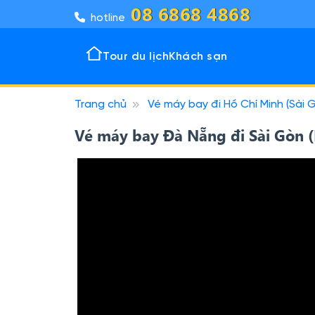
08 6868 4868
hotline
Tour du lịch
Khách sạn
Trang chủ
Vé máy bay đi Hồ Chí Minh (Sài 
Tour 
Khách
Đô thị
Vịnh k
Vé máy bay Đà Nẵng đi Sài Gòn 