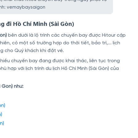
 Ảnh: vemaybaysaigon
ng đi Hồ Chí Minh (Sài Gòn)
òn)
bên dưới là lộ trình các chuyến bay được Hitour cập
n, có một số trường hợp do thời tiết, bảo trì,... lịch
g cho Quý khách khi đặt vé.
 nhiều chuyến bay đang được khai thác, liên tục trong
hợp với lịch trình du lịch Hồ Chí Minh (Sài Gòn) của
 Gòn) như:
òn)
)
n)