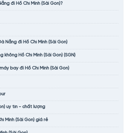
ẵng đi Hồ Chí Minh (Sài Gòn)?
à Nẵng đi Hồ Chí Minh (Sài Gòn)
g không Hồ Chí Minh (Sài Gòn) (SGN)
 máy bay đi Hồ Chí Minh (Sài Gòn)
our
n) uy tín - chất lượng
 Minh (Sài Gòn) giá rẻ
inh (Sài Gòn)