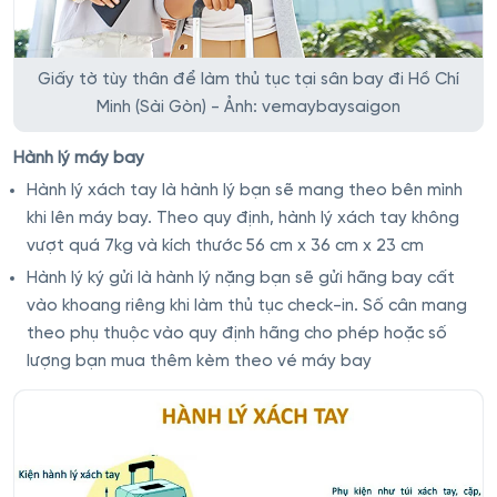
Giấy tờ tùy thân để làm thủ tục tại sân bay đi Hồ Chí
Minh (Sài Gòn) - Ảnh: vemaybaysaigon
Hành lý máy bay
Hành lý xách tay là hành lý bạn sẽ mang theo bên mình
khi lên máy bay. Theo quy định, hành lý xách tay không
vượt quá 7kg và kích thước 56 cm x 36 cm x 23 cm
Hành lý ký gửi là hành lý nặng bạn sẽ gửi hãng bay cất
vào khoang riêng khi làm thủ tục check-in. Số cân mang
theo phụ thuộc vào quy định hãng cho phép hoặc số
lượng bạn mua thêm kèm theo vé máy bay