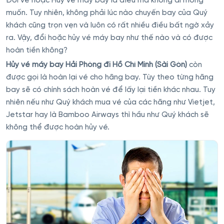
Đổi vé hoặc Hủy vé máy bay là điều mà không ai mong
muốn. Tuy nhiên, không phải lúc nào chuyến bay của Quý
khách cũng trọn vẹn và luôn có rất nhiều điều bất ngờ xảy
ra. Vậy, đổi hoặc hủy vé máy bay như thế nào và có được
hoàn tiền không?
Hủy vé máy bay Hải Phòng đi Hồ Chí Minh (Sài Gòn)
còn
được gọi là hoàn lại vé cho hãng bay. Tùy theo từng hãng
bay sẽ có chính sách hoàn vé để lấy lại tiền khác nhau. Tuy
nhiên nếu như Quý khách mua vé của các hãng như Vietjet,
Jetstar hay là Bamboo Airways thì hầu như Quý khách sẽ
không thể được hoàn hủy vé.