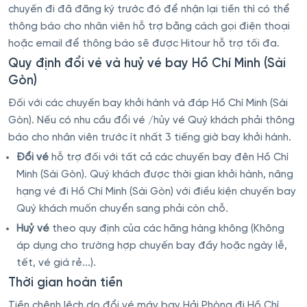
chuyến đi đã đăng ký trước đó để nhận lại tiền thì có thể
thông báo cho nhân viên hỗ trợ bằng cách gọi điện thoại
hoặc email để thông báo sẽ được Hitour hỗ trợ tối đa.
Quy định đổi vé và huỷ vé bay Hồ Chí Minh (Sài
Gòn)
Đối với các chuyến bay khởi hành và đáp Hồ Chí Minh (Sài
Gòn). Nếu có nhu cầu đổi vé /hủy vé Quý khách phải thông
báo cho nhân viên trước ít nhất 3 tiếng giờ bay khởi hành.
Đổi vé
hỗ trợ đối với tất cả các chuyến bay đên Hồ Chí
Minh (Sài Gòn). Quý khách được thời gian khởi hành, nâng
hạng vé đi Hồ Chí Minh (Sài Gòn) với điều kiện chuyến bay
Quý khách muốn chuyển sang phải còn chỗ.
Huỷ vé
theo quy định của các hãng hàng không (Không
áp dụng cho trường hợp chuyến bay đầy hoặc ngày lễ,
tết, vé giá rẻ...).
Thời gian hoàn tiền
Tiền chênh lệch do đổi vé máy bay Hải Phòng đi Hồ Chí