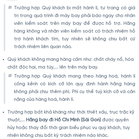
Trường hợp Quý khách bị mất hành lí, tư trang có giá
trị trong quá trình đi máy bay phải báo ngay cho nhân
viên kiểm soát trên máy bay để được hỗ trợ. Hãng
hàng không và nhân viên kiểm soát có trách nhiệm hỗ
trợ hành khách tìm, tuy nhiên sẽ không chịu bất cứ
trách nhiệm liên quan nào.
Quý khách không mang hàng cấm như: chất cháy nổ, hóa
chất độc hại, ma túy,... lên trên máy bay.
Trường hợp Quý khách mang theo hàng hoá, hành lí
cồng kềnh có kích cỡ lớn quy định hành hãng hàng
không phải chịu thêm phí. Phí cụ thể tuỳ kích cỡ và cân
nặng của hàng hoá, hành lí.
Trường hợp bất khả kháng như thời thiết xấu, trục trặc kỹ
thuật,...
Hãng bay đi Hồ Chí Minh (Sài Gòn)
được quyền
hủy hoặc thay đổi thời gian biểu phục vụ quý khách, tuy
nhiên không chịu bất kỳ trách nhiệm nào khác.