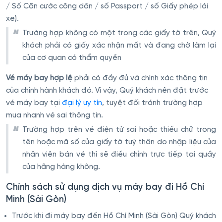
/ Số Căn cước công dân / số Passport / số Giấy phép lái
xe).
Trường hợp không có một trong các giấy tờ trên, Quý
khách phải có giấy xác nhận mất và đang chờ làm lại
của cơ quan có thẩm quyền
Vé máy bay hợp lệ
phải có đầy đủ và chính xác thông tin
của chính hành khách đó. Vì vậy, Quý khách nên đặt trước
vé máy bay tại
đại lý uy tín
, tuyệt đối tránh trường hợp
mua nhanh vé sai thông tin.
Trường hợp trên vé điện tử sai hoặc thiếu chữ trong
tên hoặc mã số của giấy tờ tuỳ thân do nhập liệu của
nhân viên bán vé thì sẽ điều chỉnh trực tiếp tại quầy
của hãng hàng không.
Chính sách sử dụng dịch vụ máy bay đi Hồ Chí
Minh (Sài Gòn)
Trước khi đi máy bay đến Hồ Chí Minh (Sài Gòn) Quý khách