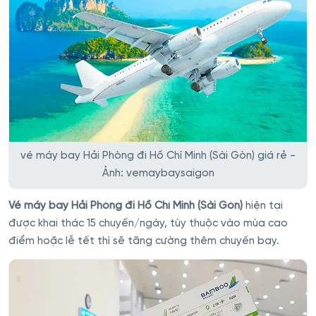
vé máy bay Hải Phòng đi Hồ Chí Minh (Sài Gòn) giá rẻ -
Ảnh: vemaybaysaigon
Vé máy bay Hải Phòng đi Hồ Chí Minh (Sài Gòn)
hiện tại
được khai thác 15 chuyến/ngày, tùy thuộc vào mùa cao
điểm hoặc lễ tết thì sẽ tăng cường thêm chuyến bay.