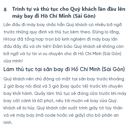
Trình tự và thủ tục cho Quý khách lần đầu lên
máy bay đi Hồ Chí Minh (Sài Gòn)
Lần đầu đi máy bay chắc hẳn Quý khách có nhiều bỡ ngỡ
trước những quy định và thủ tục kèm theo. Đừng lo lắng,
Hitour đã tổng hợp trọn bộ kinh nghiệm đi máy bay lần
đầu đầy đủ và chi tiết! Đảm bảo Quý khách sẽ không còn
bỡ ngỡ và tự tin vi vu chuyến cho đi Hồ Chí Minh (Sài Gòn)
của mình!
Làm thủ tục tại sân bay đi Hồ Chí Minh (Sài Gòn)
Quý khách nên chủ động có mặt tại sân bay trước khoảng
2 giờ (bay nội địa) và 3 giờ (bay quốc tế) trước khi chuyến
bay khởi hành. Quầy làm thủ tục sẽ đóng cửa trước khi máy
bay cất cánh là 60 phút, nếu tới muộn vé bay của Quý
khách sẽ bị hủy. Quý khách cần xuất trình giấy tờ tùy thân
và vé máy bay (mã code hoặc vé giấy) cho bộ phận an
ninh.