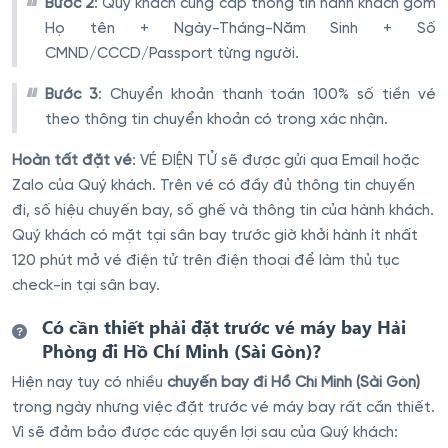
Bước 2
: Quý khách cung cấp thông tin hành khách gồm
Họ tên + Ngày-Tháng-Năm Sinh + Số
CMND/CCCD/Passport từng người.
Bước 3
: Chuyển khoản thanh toán 100% số tiền vé
theo thông tin chuyển khoản có trong xác nhận.
Hoàn tất đặt vé
: VÉ ĐIỆN TỬ sẽ được gửi qua Email hoặc
Zalo của Quý khách. Trên vé có đầy đủ thông tin chuyến
đi, số hiệu chuyến bay, số ghế và thông tin của hành khách.
Quý khách có mặt tại sân bay trước giờ khởi hành ít nhất
120 phút mở vé điện tử trên điện thoại để làm thủ tục
check-in tại sân bay.
Có cần thiết phải đặt trước vé máy bay Hải
Phòng đi Hồ Chí Minh (Sài Gòn)?
Hiện nay tuy có nhiều
chuyến bay đi Hồ Chí Minh (Sài Gòn)
trong ngày nhưng việc đặt trước vé máy bay rất cần thiết.
Vì sẽ đảm bảo được các quyền lợi sau của Quý khách: