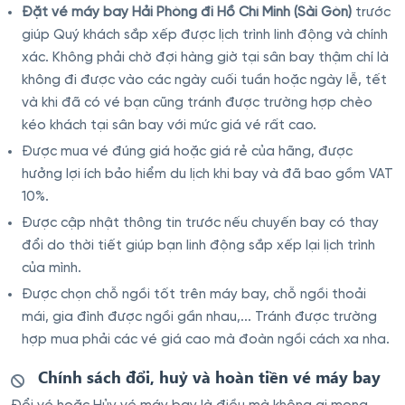
Đặt vé máy bay Hải Phòng đi Hồ Chí Minh (Sài Gòn)
trước
giúp Quý khách sắp xếp được lịch trình linh động và chính
xác. Không phải chờ đợi hàng giờ tại sân bay thậm chí là
không đi được vào các ngày cuối tuần hoặc ngày lễ, tết
và khi đã có vé bạn cũng tránh được trường hợp chèo
kéo khách tại sân bay với mức giá vé rất cao.
Được mua vé đúng giá hoặc giá rẻ của hãng, được
hưởng lợi ích bảo hiểm du lịch khi bay và đã bao gồm VAT
10%.
Được cập nhật thông tin trước nếu chuyến bay có thay
đổi do thời tiết giúp bạn linh động sắp xếp lại lịch trình
của mình.
Được chọn chỗ ngồi tốt trên máy bay, chỗ ngồi thoải
mái, gia đình được ngồi gần nhau,... Tránh được trường
hợp mua phải các vé giá cao mà đoàn ngồi cách xa nha.
Chính sách đổi, huỷ và hoàn tiền vé máy bay