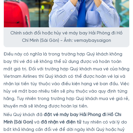
Chính sách đổi hoặc hủy vé máy bay Hải Phòng đi Hồ
Chí Minh (Sài Gòn) - Ảnh: vemaybaysaigon
Điều này có nghĩa là trong trường hợp Quý khách không
bay thì vé đó sẽ không thể sử dụng được và hoàn toàn
mất giá trị. Đối với trường hợp Quý khách mua vé của hãng
Vietnam Airlines thì Quý khách có thể được hoàn vé lại và
nhận lại tiền tùy thuộc vào điều kiện hạng vé ban đầu. Việc
hủy vé mất bao nhiêu tiền sẽ phụ thuộc vào quy định từng
hãng. Tuy nhiên trong trường hợp Quý khách mua vé giá rẻ,
khuyến mãi sẽ không được hoàn lại tiền.
Nếu Quý khách đã
đặt vé máy bay Hải Phòng đi Hồ Chí
Minh (Sài Gòn)
và
đã nhận vé điện tử
tuy nhiên có vài lý do
bất khả kháng cần đổi vé để dời ngày khởi Quý hoặc huỷ