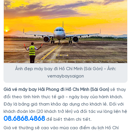
Ảnh đẹp máy bay đi Hồ Chí Minh (Sài Gòn) - Ảnh:
vemaybaysaigon
Giá vé máy bay Hải Phòng đi Hồ Chí Minh (Sài Gòn)
sẽ thay
đổi theo tình hình thực tế giờ - ngày bay của hành khách.
Đây là bảng giá tham khảo áp dụng cho khách lẻ. Đối với
khách đoàn lớn (20 khách trở lên) và đối tác vui lòng liện hệ
08.6868.4868
để biết thêm chi tiết.
Giá vé thường sẽ cao vào mùa cao điểm du lịch Hồ Chí