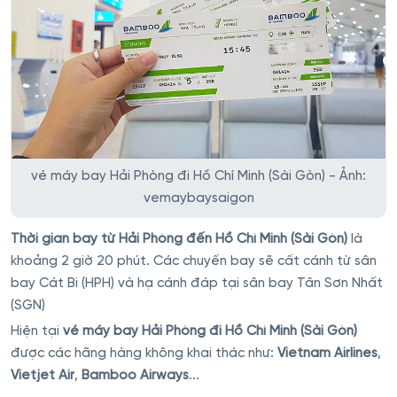
vé máy bay Hải Phòng đi Hồ Chí Minh (Sài Gòn) - Ảnh:
vemaybaysaigon
Thời gian bay từ Hải Phòng đến Hồ Chí Minh (Sài Gòn)
là
khoảng 2 giờ 20 phút. Các chuyến bay sẽ cất cánh từ sân
bay Cát Bi (HPH) và hạ cánh đáp tại sân bay Tân Sơn Nhất
(SGN)
Hiện tại
vé máy bay Hải Phòng đi Hồ Chí Minh (Sài Gòn)
được các hãng hàng không khai thác như:
Vietnam Airlines
,
Vietjet Air
,
Bamboo Airways
...