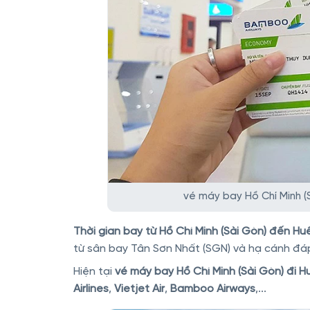
vé máy bay Hồ Chí Minh (
Thời gian bay từ Hồ Chí Minh (Sài Gòn) đến Hu
từ sân bay Tân Sơn Nhất (SGN) và hạ cánh đáp 
Hiện tại
vé máy bay Hồ Chí Minh (Sài Gòn) đi H
Airlines
,
Vietjet Air
,
Bamboo Airways
,...