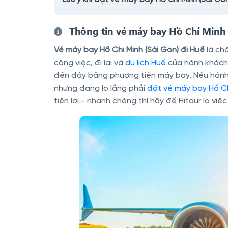
Thông tin vé máy bay Hồ Chí Minh 
Vé máy bay Hồ Chí Minh (Sài Gòn) đi Huế
là ch
công việc, đi lại và
du lịch Huế
của hành khách.
đến đây bằng phương tiện máy bay. Nếu hành k
nhưng đang lo lắng phải
đặt vé máy bay Hồ Ch
tiện lợi - nhanh chóng thì hãy để Hitour lo vi