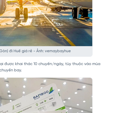
 Gòn) đi Huế giá rẻ - Ảnh: vemaybayhue
tại được khai thác 10 chuyến/ngày, tùy thuộc vào mùa
 chuyến bay.