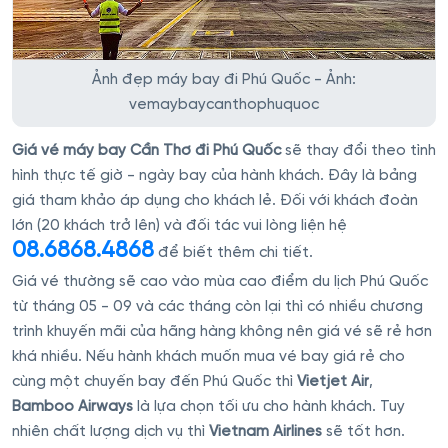
Ảnh đẹp máy bay đi Phú Quốc - Ảnh:
vemaybaycanthophuquoc
Giá vé máy bay Cần Thơ đi Phú Quốc
sẽ thay đổi theo tình
hình thực tế giờ - ngày bay của hành khách. Đây là bảng
giá tham khảo áp dụng cho khách lẻ. Đối với khách đoàn
lớn (20 khách trở lên) và đối tác vui lòng liện hệ
08.6868.4868
để biết thêm chi tiết.
Giá vé thường sẽ cao vào mùa cao điểm du lịch Phú Quốc
từ tháng 05 - 09 và các tháng còn lại thì có nhiều chương
trình khuyến mãi của hãng hàng không nên giá vé sẽ rẻ hơn
khá nhiều. Nếu hành khách muốn mua vé bay giá rẻ cho
cùng một chuyến bay đến Phú Quốc thì
Vietjet Air
,
Bamboo Airways
là lựa chọn tối ưu cho hành khách. Tuy
nhiên chất lượng dịch vụ thì
Vietnam Airlines
sẽ tốt hơn.