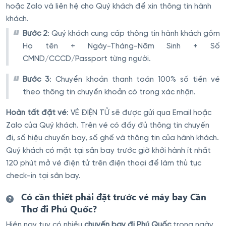
hoặc Zalo và liên hệ cho Quý khách để xin thông tin hành
khách.
Bước 2
: Quý khách cung cấp thông tin hành khách gồm
Họ tên + Ngày-Tháng-Năm Sinh + Số
CMND/CCCD/Passport từng người.
Bước 3
: Chuyển khoản thanh toán 100% số tiền vé
theo thông tin chuyển khoản có trong xác nhận.
Hoàn tất đặt vé
: VÉ ĐIỆN TỬ sẽ được gửi qua Email hoặc
Zalo của Quý khách. Trên vé có đầy đủ thông tin chuyến
đi, số hiệu chuyến bay, số ghế và thông tin của hành khách.
Quý khách có mặt tại sân bay trước giờ khởi hành ít nhất
120 phút mở vé điện tử trên điện thoại để làm thủ tục
check-in tại sân bay.
Có cần thiết phải đặt trước vé máy bay Cần
Thơ đi Phú Quốc?
Hiện nay tuy có nhiều
chuyến bay đi Phú Quốc
trong ngày