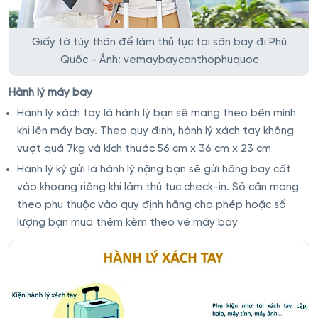
Giấy tờ tùy thân để làm thủ tục tại sân bay đi Phú
Quốc - Ảnh: vemaybaycanthophuquoc
Hành lý máy bay
Hành lý xách tay là hành lý bạn sẽ mang theo bên mình
khi lên máy bay. Theo quy định, hành lý xách tay không
vượt quá 7kg và kích thước 56 cm x 36 cm x 23 cm
Hành lý ký gửi là hành lý nặng bạn sẽ gửi hãng bay cất
vào khoang riêng khi làm thủ tục check-in. Số cân mang
theo phụ thuộc vào quy định hãng cho phép hoặc số
lượng bạn mua thêm kèm theo vé máy bay