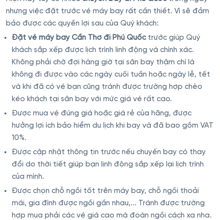
nhưng việc đặt trước vé máy bay rất cần thiết. Vì sẽ đảm
bảo được các quyền lợi sau của Quý khách:
Đặt vé máy bay Cần Thơ đi Phú Quốc
trước giúp Quý
khách sắp xếp được lịch trình linh động và chính xác.
Không phải chờ đợi hàng giờ tại sân bay thậm chí là
không đi được vào các ngày cuối tuần hoặc ngày lễ, tết
và khi đã có vé bạn cũng tránh được trường hợp chèo
kéo khách tại sân bay với mức giá vé rất cao.
Được mua vé đúng giá hoặc giá rẻ của hãng, được
hưởng lợi ích bảo hiểm du lịch khi bay và đã bao gồm VAT
10%.
Được cập nhật thông tin trước nếu chuyến bay có thay
đổi do thời tiết giúp bạn linh động sắp xếp lại lịch trình
của mình.
Được chọn chỗ ngồi tốt trên máy bay, chỗ ngồi thoải
mái, gia đình được ngồi gần nhau,... Tránh được trường
hợp mua phải các vé giá cao mà đoàn ngồi cách xa nha.