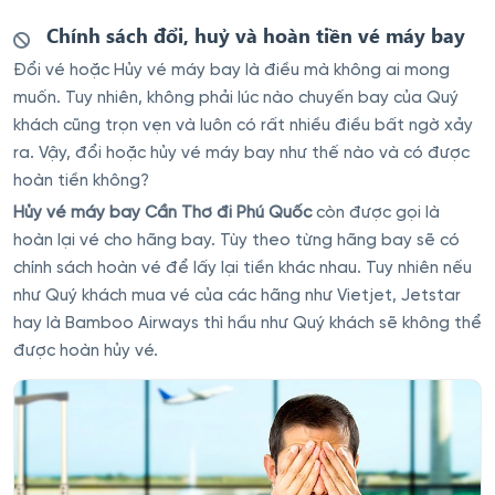
Chính sách đổi, huỷ và hoàn tiền vé máy bay
Đổi vé hoặc Hủy vé máy bay là điều mà không ai mong
muốn. Tuy nhiên, không phải lúc nào chuyến bay của Quý
khách cũng trọn vẹn và luôn có rất nhiều điều bất ngờ xảy
ra. Vậy, đổi hoặc hủy vé máy bay như thế nào và có được
hoàn tiền không?
Hủy vé máy bay Cần Thơ đi Phú Quốc
còn được gọi là
hoàn lại vé cho hãng bay. Tùy theo từng hãng bay sẽ có
chính sách hoàn vé để lấy lại tiền khác nhau. Tuy nhiên nếu
như Quý khách mua vé của các hãng như Vietjet, Jetstar
hay là Bamboo Airways thì hầu như Quý khách sẽ không thể
được hoàn hủy vé.