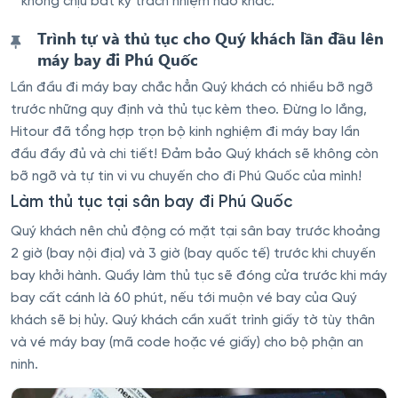
không chịu bất kỳ trách nhiệm nào khác.
Trình tự và thủ tục cho Quý khách lần đầu lên
máy bay đi Phú Quốc
Lần đầu đi máy bay chắc hẳn Quý khách có nhiều bỡ ngỡ
trước những quy định và thủ tục kèm theo. Đừng lo lắng,
Hitour đã tổng hợp trọn bộ kinh nghiệm đi máy bay lần
đầu đầy đủ và chi tiết! Đảm bảo Quý khách sẽ không còn
bỡ ngỡ và tự tin vi vu chuyến cho đi Phú Quốc của mình!
Làm thủ tục tại sân bay đi Phú Quốc
Quý khách nên chủ động có mặt tại sân bay trước khoảng
2 giờ (bay nội địa) và 3 giờ (bay quốc tế) trước khi chuyến
bay khởi hành. Quầy làm thủ tục sẽ đóng cửa trước khi máy
bay cất cánh là 60 phút, nếu tới muộn vé bay của Quý
khách sẽ bị hủy. Quý khách cần xuất trình giấy tờ tùy thân
và vé máy bay (mã code hoặc vé giấy) cho bộ phận an
ninh.