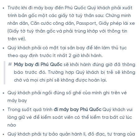
Trước khi đi máy bay đến Phú Quốc Quý khách phải xuất
trình bản gốc một các giấy tờ tuỳ thân sau: Chứng minh
nhân dân, Căn cước công dân, Passport, Giấy phép lái xe
(Giấy tờ tuỳ thân gốc và phải trùng khớp với thông tin
trên vé).
Quý khách phải có mặt tại sân bay để lên làm thủ tục
theo quy định trước ít nhất 2 giờ khởi hành.
Máy bay đi Phú Quốc
sẽ khởi hành đúng giờ đã thông
báo trước đó. Trường hợp Quý khách bị trễ sẽ không
chờ và mọi chi phí sẽ không được hoàn lại.
Quý khách phải ngồi đúng số ghế của mình ghi trên vé
máy bay
Trong suốt quá trình
đi máy bay Phú Quốc
Quý khách vui
lòng giữ vé để kiểm soát viên có thể kiểm tra bất cứ lúc
nào
Quý khách phải tự bảo quản hành lí, đồ đạc, tư trang của