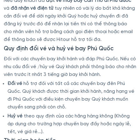
Nếu Quý khách đã
đặt vé máy bay Cần Thơ đi Phú Quốc
và
đã nhận vé điện tử
tuy nhiên có vài lý do bất khả kháng
cần đổi vé để dời ngày khởi Quý hoặc huỷ chuyến đi đã
đăng ký trước đó để nhận lại tiền thì có thể thông báo
cho nhân viên hỗ trợ bằng cách gọi điện thoại hoặc email
để thông báo sẽ được Hitour hỗ trợ tối đa.
Quy định đổi vé và huỷ vé bay Phú Quốc
Đối với các chuyến bay khởi hành và đáp Phú Quốc. Nếu có
nhu cầu đổi vé /hủy vé Quý khách phải thông báo cho nhân
viên trước ít nhất 3 tiếng giờ bay khởi hành.
Đổi vé
hỗ trợ đối với tất cả các chuyến bay đên Phú
Quốc. Quý khách được thời gian khởi hành, nâng hạng vé
đi Phú Quốc với điều kiện chuyến bay Quý khách muốn
chuyển sang phải còn chỗ.
Huỷ vé
theo quy định của các hãng hàng không (Không
áp dụng cho trường hợp chuyến bay đầy hoặc ngày lễ,
tết, vé giá rẻ...).