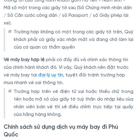
thông tin của từng hành khách gồm Họ tên + Năm sinh +
Mã số một trong các giấy tờ sau (Số Chứng minh nhân dân
/ Số Căn cước công dân / số Passport / số Giấy phép lái
xe).
Trường hợp không có một trong các giấy tờ trên, Quý
khách phải có giấy xác nhận mất và đang chờ làm lại
của cơ quan có thẩm quyền
Vé máy bay hợp lệ
phải có đầy đủ và chính xác thông tin
của chính hành khách đó. Vì vậy, Quý khách nên đặt trước
vé máy bay tại
đại lý uy tín
, tuyệt đối tránh trường hợp
mua nhanh vé sai thông tin.
Trường hợp trên vé điện tử sai hoặc thiếu chữ trong
tên hoặc mã số của giấy tờ tuỳ thân do nhập liệu của
nhân viên bán vé thì sẽ điều chỉnh trực tiếp tại quầy
của hãng hàng không.
Chính sách sử dụng dịch vụ máy bay đi Phú
Quốc