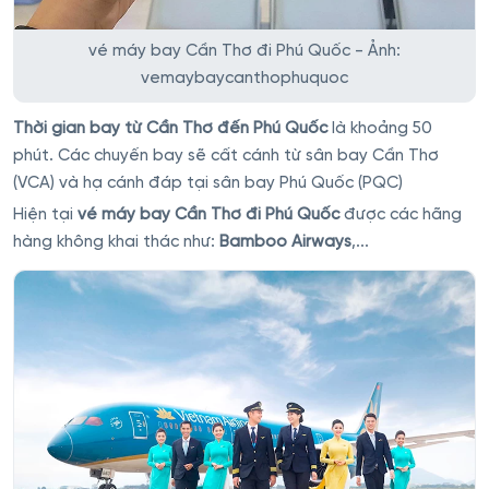
vé máy bay Cần Thơ đi Phú Quốc - Ảnh:
vemaybaycanthophuquoc
Thời gian bay từ Cần Thơ đến Phú Quốc
là khoảng 50
phút. Các chuyến bay sẽ cất cánh từ sân bay Cần Thơ
(VCA) và hạ cánh đáp tại sân bay Phú Quốc (PQC)
Hiện tại
vé máy bay Cần Thơ đi Phú Quốc
được các hãng
hàng không khai thác như:
Bamboo Airways
,...