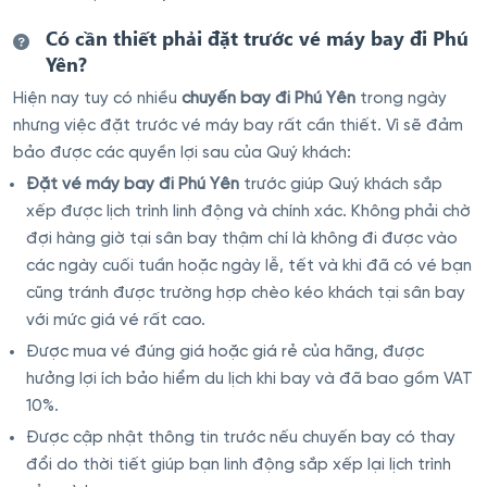
Có cần thiết phải đặt trước vé máy bay đi Phú
Yên?
Hiện nay tuy có nhiều
chuyến bay đi Phú Yên
trong ngày
nhưng việc đặt trước vé máy bay rất cần thiết. Vì sẽ đảm
bảo được các quyền lợi sau của Quý khách:
Đặt vé máy bay đi Phú Yên
trước giúp Quý khách sắp
xếp được lịch trình linh động và chính xác. Không phải chờ
đợi hàng giờ tại sân bay thậm chí là không đi được vào
các ngày cuối tuần hoặc ngày lễ, tết và khi đã có vé bạn
cũng tránh được trường hợp chèo kéo khách tại sân bay
với mức giá vé rất cao.
Được mua vé đúng giá hoặc giá rẻ của hãng, được
hưởng lợi ích bảo hiểm du lịch khi bay và đã bao gồm VAT
10%.
Được cập nhật thông tin trước nếu chuyến bay có thay
đổi do thời tiết giúp bạn linh động sắp xếp lại lịch trình