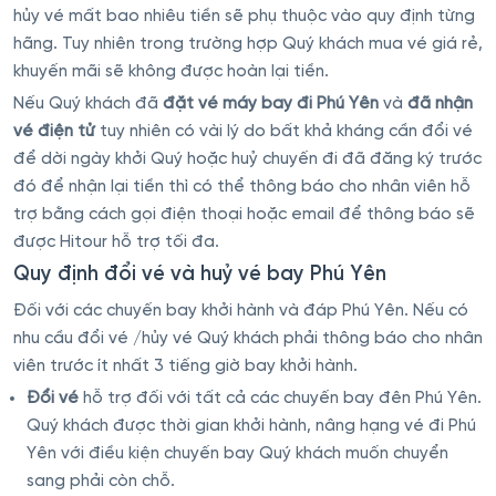
hủy vé mất bao nhiêu tiền sẽ phụ thuộc vào quy định từng
hãng. Tuy nhiên trong trường hợp Quý khách mua vé giá rẻ,
khuyến mãi sẽ không được hoàn lại tiền.
Nếu Quý khách đã
đặt vé máy bay đi Phú Yên
và
đã nhận
vé điện tử
tuy nhiên có vài lý do bất khả kháng cần đổi vé
để dời ngày khởi Quý hoặc huỷ chuyến đi đã đăng ký trước
đó để nhận lại tiền thì có thể thông báo cho nhân viên hỗ
trợ bằng cách gọi điện thoại hoặc email để thông báo sẽ
được Hitour hỗ trợ tối đa.
Quy định đổi vé và huỷ vé bay Phú Yên
Đối với các chuyến bay khởi hành và đáp Phú Yên. Nếu có
nhu cầu đổi vé /hủy vé Quý khách phải thông báo cho nhân
viên trước ít nhất 3 tiếng giờ bay khởi hành.
Đổi vé
hỗ trợ đối với tất cả các chuyến bay đên Phú Yên.
Quý khách được thời gian khởi hành, nâng hạng vé đi Phú
Yên với điều kiện chuyến bay Quý khách muốn chuyển
sang phải còn chỗ.