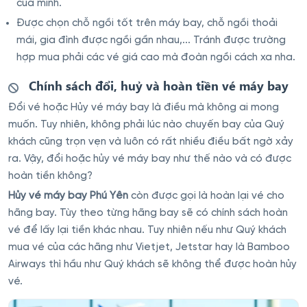
của mình.
Được chọn chỗ ngồi tốt trên máy bay, chỗ ngồi thoải
mái, gia đình được ngồi gần nhau,... Tránh được trường
hợp mua phải các vé giá cao mà đoàn ngồi cách xa nha.
Chính sách đổi, huỷ và hoàn tiền vé máy bay
Đổi vé hoặc Hủy vé máy bay là điều mà không ai mong
muốn. Tuy nhiên, không phải lúc nào chuyến bay của Quý
khách cũng trọn vẹn và luôn có rất nhiều điều bất ngờ xảy
ra. Vậy, đổi hoặc hủy vé máy bay như thế nào và có được
hoàn tiền không?
Hủy vé máy bay Phú Yên
còn được gọi là hoàn lại vé cho
hãng bay. Tùy theo từng hãng bay sẽ có chính sách hoàn
vé để lấy lại tiền khác nhau. Tuy nhiên nếu như Quý khách
mua vé của các hãng như Vietjet, Jetstar hay là Bamboo
Airways thì hầu như Quý khách sẽ không thể được hoàn hủy
vé.