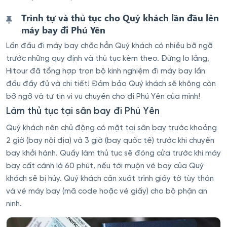
Trình tự và thủ tục cho Quý khách lần đầu lên
máy bay đi Phú Yên
Lần đầu đi máy bay chắc hẳn Quý khách có nhiều bỡ ngỡ
trước những quy định và thủ tục kèm theo. Đừng lo lắng,
Hitour đã tổng hợp trọn bộ kinh nghiệm đi máy bay lần
đầu đầy đủ và chi tiết! Đảm bảo Quý khách sẽ không còn
bỡ ngỡ và tự tin vi vu chuyến cho đi Phú Yên của mình!
Làm thủ tục tại sân bay đi Phú Yên
Quý khách nên chủ động có mặt tại sân bay trước khoảng
2 giờ (bay nội địa) và 3 giờ (bay quốc tế) trước khi chuyến
bay khởi hành. Quầy làm thủ tục sẽ đóng cửa trước khi máy
bay cất cánh là 60 phút, nếu tới muộn vé bay của Quý
khách sẽ bị hủy. Quý khách cần xuất trình giấy tờ tùy thân
và vé máy bay (mã code hoặc vé giấy) cho bộ phận an
ninh.