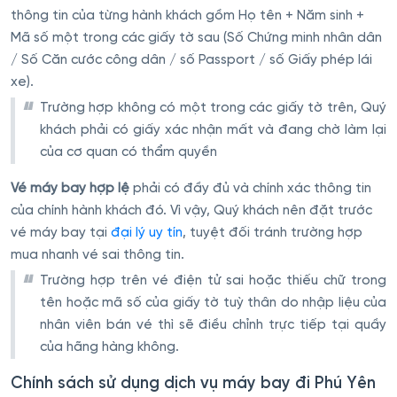
thông tin của từng hành khách gồm Họ tên + Năm sinh +
Mã số một trong các giấy tờ sau (Số Chứng minh nhân dân
/ Số Căn cước công dân / số Passport / số Giấy phép lái
xe).
Trường hợp không có một trong các giấy tờ trên, Quý
khách phải có giấy xác nhận mất và đang chờ làm lại
của cơ quan có thẩm quyền
Vé máy bay hợp lệ
phải có đầy đủ và chính xác thông tin
của chính hành khách đó. Vì vậy, Quý khách nên đặt trước
vé máy bay tại
đại lý uy tín
, tuyệt đối tránh trường hợp
mua nhanh vé sai thông tin.
Trường hợp trên vé điện tử sai hoặc thiếu chữ trong
tên hoặc mã số của giấy tờ tuỳ thân do nhập liệu của
nhân viên bán vé thì sẽ điều chỉnh trực tiếp tại quầy
của hãng hàng không.
Chính sách sử dụng dịch vụ máy bay đi Phú Yên