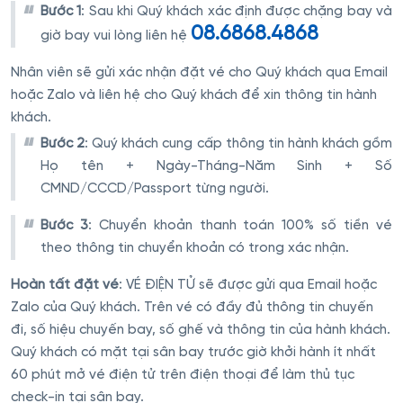
Bước 1
: Sau khi Quý khách xác định được chặng bay và
08.6868.4868
giờ bay vui lòng liên hệ
Nhân viên sẽ gửi xác nhận đặt vé cho Quý khách qua Email
hoặc Zalo và liên hệ cho Quý khách để xin thông tin hành
khách.
Bước 2
: Quý khách cung cấp thông tin hành khách gồm
Họ tên + Ngày-Tháng-Năm Sinh + Số
CMND/CCCD/Passport từng người.
Bước 3
: Chuyển khoản thanh toán 100% số tiền vé
theo thông tin chuyển khoản có trong xác nhận.
Hoàn tất đặt vé
: VÉ ĐIỆN TỬ sẽ được gửi qua Email hoặc
Zalo của Quý khách. Trên vé có đầy đủ thông tin chuyến
đi, số hiệu chuyến bay, số ghế và thông tin của hành khách.
Quý khách có mặt tại sân bay trước giờ khởi hành ít nhất
60 phút mở vé điện tử trên điện thoại để làm thủ tục
check-in tại sân bay.