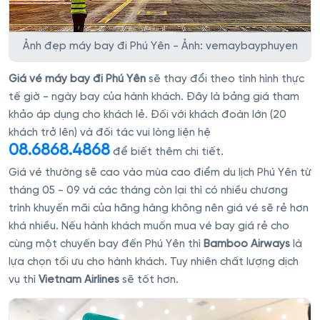
Ảnh đẹp máy bay đi Phú Yên - Ảnh: vemaybayphuyen
Giá vé máy bay đi Phú Yên
sẽ thay đổi theo tình hình thực
tế giờ - ngày bay của hành khách. Đây là bảng giá tham
khảo áp dụng cho khách lẻ. Đối với khách đoàn lớn (20
khách trở lên) và đối tác vui lòng liện hệ
08.6868.4868
để biết thêm chi tiết.
Giá vé thường sẽ cao vào mùa cao điểm du lịch Phú Yên từ
tháng 05 - 09 và các tháng còn lại thì có nhiều chương
trình khuyến mãi của hãng hàng không nên giá vé sẽ rẻ hơn
khá nhiều. Nếu hành khách muốn mua vé bay giá rẻ cho
cùng một chuyến bay đến Phú Yên thì
Bamboo Airways
là
lựa chọn tối ưu cho hành khách. Tuy nhiên chất lượng dịch
vụ thì
Vietnam Airlines
sẽ tốt hơn.