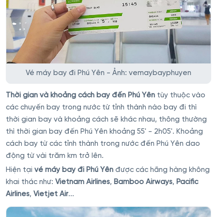
Vé máy bay đi Phú Yên - Ảnh: vemaybayphuyen
Thời gian và khoảng cách bay đến Phú Yên
tùy thuộc vào
các chuyến bay trong nước từ tỉnh thành nào bay đi thì
thời gian bay và khoảng cách sẽ khác nhau, thông thường
thì thời gian bay đến Phú Yên khoảng 55' - 2h05'. Khoảng
cách bay từ các tỉnh thành trong nước đến Phú Yên dao
động từ vài trăm km trở lên.
Hiện tại
vé máy bay đi Phú Yên
được các hãng hàng không
khai thác như:
Vietnam Airlines
,
Bamboo Airways
,
Pacific
Airlines
,
Vietjet Air
...