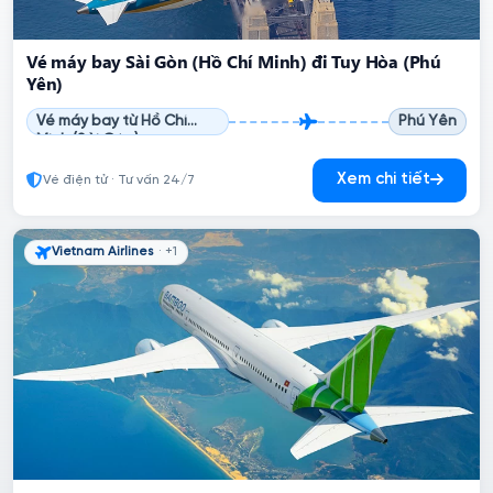
Vé máy bay Sài Gòn (Hồ Chí Minh) đi Tuy Hòa (Phú
Yên)
Vé máy bay từ Hồ Chí
Phú Yên
Minh (Sài Gòn)
Xem chi tiết
Vé điện tử · Tư vấn 24/7
Vietnam Airlines
· +1