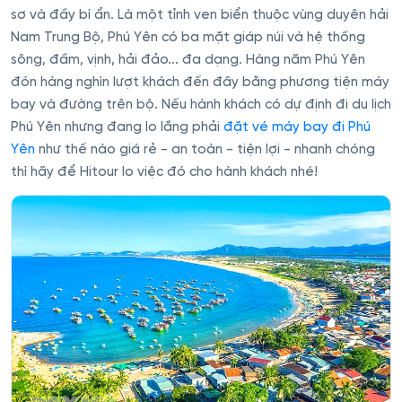
sơ và đầy bí ẩn. Là một tỉnh ven biển thuộc vùng duyên hải
Nam Trung Bộ, Phú Yên có ba mặt giáp núi và hệ thống
sông, đầm, vịnh, hải đảo... đa dạng. Hàng năm Phú Yên
đón hàng nghìn lượt khách đến đây bằng phương tiện máy
bay và đường trên bộ. Nếu hành khách có dự định đi du lịch
Phú Yên nhưng đang lo lắng phải
đặt vé máy bay đi Phú
Yên
như thế nào giá rẻ - an toàn - tiện lợi - nhanh chóng
thì hãy để Hitour lo việc đó cho hành khách nhé!