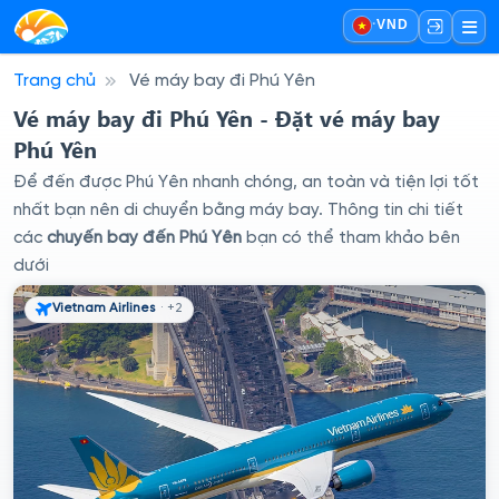
·
VND
Trang chủ
Vé máy bay đi Phú Yên
Vé máy bay đi Phú Yên - Đặt vé máy bay
Phú Yên
Để đến được Phú Yên nhanh chóng, an toàn và tiện lợi tốt
nhất bạn nên di chuyển bằng máy bay. Thông tin chi tiết
các
chuyến bay đến Phú Yên
bạn có thể tham khảo bên
dưới
Vietnam Airlines
· +2