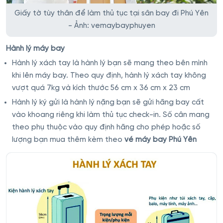
Giấy tờ tùy thân để làm thủ tục tại sân bay đi Phú Yên
- Ảnh: vemaybayphuyen
Hành lý máy bay
Hành lý xách tay là hành lý bạn sẽ mang theo bên mình
khi lên máy bay. Theo quy định, hành lý xách tay không
vượt quá 7kg và kích thước 56 cm x 36 cm x 23 cm
Hành lý ký gửi là hành lý nặng bạn sẽ gửi hãng bay cất
vào khoang riêng khi làm thủ tục check-in. Số cân mang
theo phụ thuộc vào quy định hãng cho phép hoặc số
lượng bạn mua thêm kèm theo
vé máy bay Phú Yên