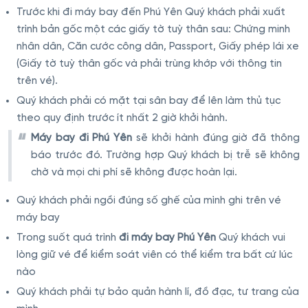
Trước khi đi máy bay đến Phú Yên Quý khách phải xuất
trình bản gốc một các giấy tờ tuỳ thân sau: Chứng minh
nhân dân, Căn cước công dân, Passport, Giấy phép lái xe
(Giấy tờ tuỳ thân gốc và phải trùng khớp với thông tin
trên vé).
Quý khách phải có mặt tại sân bay để lên làm thủ tục
theo quy định trước ít nhất 2 giờ khởi hành.
Máy bay đi Phú Yên
sẽ khởi hành đúng giờ đã thông
báo trước đó. Trường hợp Quý khách bị trễ sẽ không
chờ và mọi chi phí sẽ không được hoàn lại.
Quý khách phải ngồi đúng số ghế của mình ghi trên vé
máy bay
Trong suốt quá trình
đi máy bay Phú Yên
Quý khách vui
lòng giữ vé để kiểm soát viên có thể kiểm tra bất cứ lúc
nào
Quý khách phải tự bảo quản hành lí, đồ đạc, tư trang của