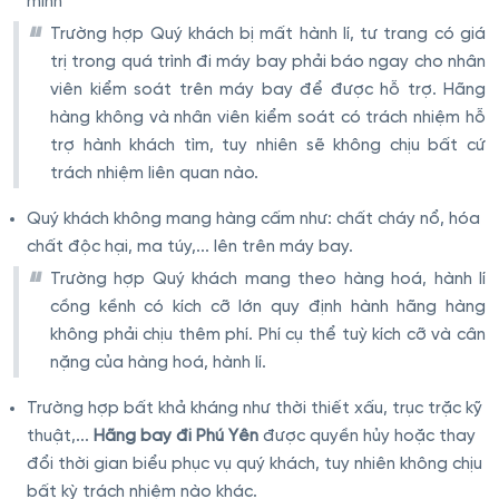
mình
Trường hợp Quý khách bị mất hành lí, tư trang có giá
trị trong quá trình đi máy bay phải báo ngay cho nhân
viên kiểm soát trên máy bay để được hỗ trợ. Hãng
hàng không và nhân viên kiểm soát có trách nhiệm hỗ
trợ hành khách tìm, tuy nhiên sẽ không chịu bất cứ
trách nhiệm liên quan nào.
Quý khách không mang hàng cấm như: chất cháy nổ, hóa
chất độc hại, ma túy,... lên trên máy bay.
Trường hợp Quý khách mang theo hàng hoá, hành lí
cồng kềnh có kích cỡ lớn quy định hành hãng hàng
không phải chịu thêm phí. Phí cụ thể tuỳ kích cỡ và cân
nặng của hàng hoá, hành lí.
Trường hợp bất khả kháng như thời thiết xấu, trục trặc kỹ
thuật,...
Hãng bay đi Phú Yên
được quyền hủy hoặc thay
đổi thời gian biểu phục vụ quý khách, tuy nhiên không chịu
bất kỳ trách nhiệm nào khác.