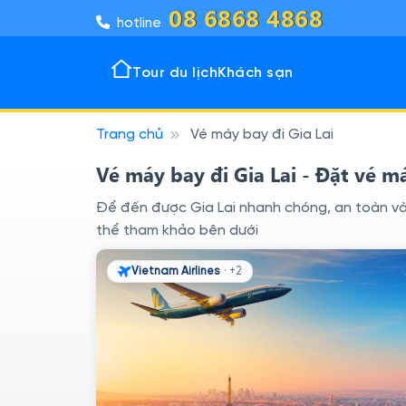
08 6868 4868
hotline
Tour du lịch
Khách sạn
Trang chủ
Vé máy bay đi Gia Lai
Tour 
Khách
Đô thị
Vịnh k
Vé máy bay đi Gia Lai - Đặt vé m
Để đến được Gia Lai nhanh chóng, an toàn và 
thể tham khảo bên dưới
Vietnam Airlines
· +2