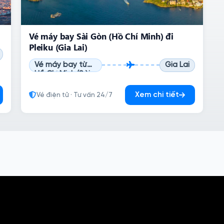
Vé máy bay Sài Gòn (Hồ Chí Minh) đi
Pleiku (Gia Lai)
Vé máy bay từ
Gia Lai
Hồ Chí Minh (Sài
Gòn)
Xem chi tiết
Vé điện tử · Tư vấn 24/7