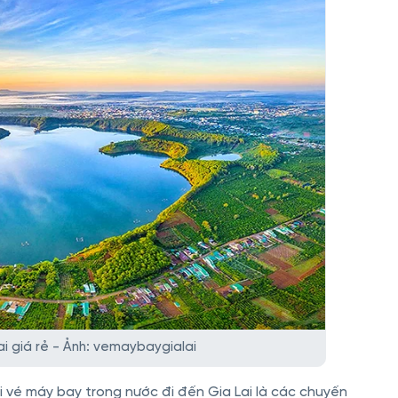
ai giá rẻ - Ảnh: vemaybaygialai
 vé máy bay trong nước đi đến Gia Lai là các chuyến