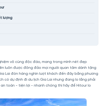
our
ất lượng
 nghiệm vô cùng độc đáo, mang trong mình nét đẹp
ên luôn được đông đảo mọi người quan tâm dành tặng
ia Lai đón hàng nghìn lượt khách đến đây bằng phương
 có dự định đi du lịch Gia Lai nhưng đang lo lắng phải
an toàn - tiện lợi - nhanh chóng thì hãy để Hitour lo