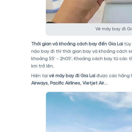
Vé máy bay đi Gi
Thời gian và khoảng cách bay đến Gia Lai
tùy
nào bay đi thì thời gian bay và khoảng cách s
khoảng 55' - 2h05'. Khoảng cách bay từ các t
km trở lên.
Hiện tại
vé máy bay đi Gia Lai
được các hãng h
Airways
,
Pacific Airlines
,
Vietjet Air
...