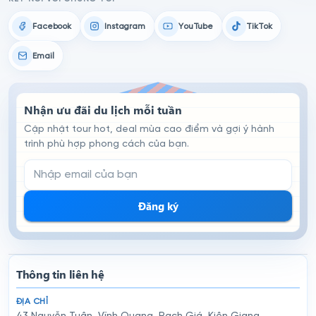
Facebook
Instagram
YouTube
TikTok
Email
Nhận ưu đãi du lịch mỗi tuần
Cập nhật tour hot, deal mùa cao điểm và gợi ý hành
trình phù hợp phong cách của bạn.
Email đăng ký nhận tin
Đăng ký
Thông tin liên hệ
ĐỊA CHỈ