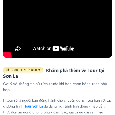
Khám phá thêm về Tour tại
BÀI ĐỌC · KINH NGHIỆM
Sơn La
Gợi ý và thông tin hữu ích trước khi bạn chọn hành trình phù
hợp.
Hitour sẽ là người bạn đồng hành cho chuyến du lịch của bạn với các
chương trình
Tour Sơn La
đa dạng, lịch trình linh động - hấp dẫn,
thực đơn ăn uống phong phú - đảm bảo, giá cả ưu đãi và nhiều