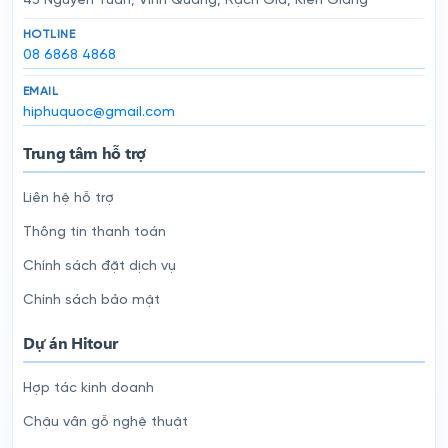
43 Nguyễn Tuân, Vĩnh Quang, Rạch Giá, Kiên Giang
HOTLINE
08 6868 4868
EMAIL
hiphuquoc@gmail.com
Trung tâm hỗ trợ
Liên hệ hỗ trợ
Thông tin thanh toán
Chính sách đặt dịch vụ
Chính sách bảo mật
Dự án Hitour
Hợp tác kinh doanh
Chậu vân gỗ nghệ thuật