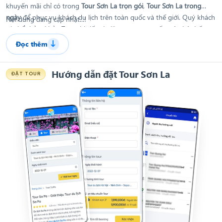
khuyến mãi chỉ có trong
Tour Sơn La trọn gói
,
Tour Sơn La trong
ngày
để phục vụ khách du lịch trên toàn quốc và thế giới. Quý khách
Nội dung đang cập nhật...!
có thể thảm khảo Tour chi tiết và đặt tour trực tuyến trên hệ thống
của Hitour, hoặc nếu cần hỗ trợ hay còn bất kì thắc mắc nào Quý
Đọc thêm
08 6868 4868
khách có thể liên hệ hotline
để được nhân viên
tư vấn.
Hướng dẫn đặt Tour Sơn La
ĐẶT TOUR