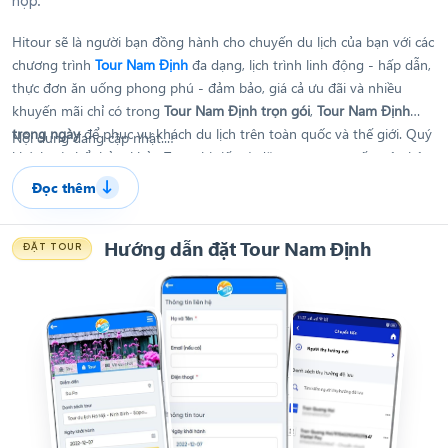
hợp.
Hitour sẽ là người bạn đồng hành cho chuyến du lịch của bạn với các
chương trình
Tour Nam Định
đa dạng, lịch trình linh động - hấp dẫn,
thực đơn ăn uống phong phú - đảm bảo, giá cả ưu đãi và nhiều
khuyến mãi chỉ có trong
Tour Nam Định trọn gói
,
Tour Nam Định
trong ngày
để phục vụ khách du lịch trên toàn quốc và thế giới. Quý
Nội dung đang cập nhật...!
khách có thể thảm khảo Tour chi tiết và đặt tour trực tuyến trên hệ
thống của Hitour, hoặc nếu cần hỗ trợ hay còn bất kì thắc mắc nào
Đọc thêm
08 6868 4868
Quý khách có thể liên hệ hotline
để được nhân
viên tư vấn.
Hướng dẫn đặt Tour Nam Định
ĐẶT TOUR