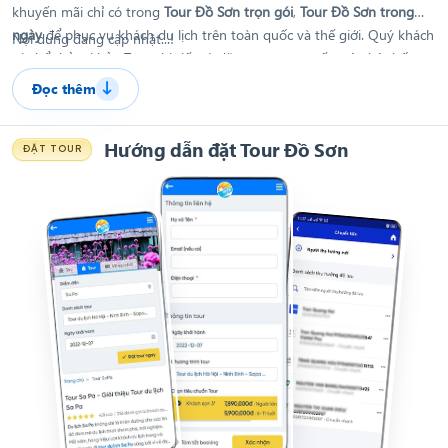
khuyến mãi chỉ có trong
Tour Đồ Sơn trọn gói
,
Tour Đồ Sơn trong
ngày
để phục vụ khách du lịch trên toàn quốc và thế giới. Quý khách
Nội dung đang cập nhật...!
có thể thảm khảo Tour chi tiết và đặt tour trực tuyến trên hệ thống
của Hitour, hoặc nếu cần hỗ trợ hay còn bất kì thắc mắc nào Quý
Đọc thêm
08 6868 4868
khách có thể liên hệ hotline
để được nhân viên
tư vấn.
Hướng dẫn đặt Tour Đồ Sơn
ĐẶT TOUR