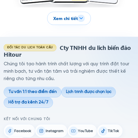
Xem chi tiết
Cty TNHH du lich biển đảo
ĐỐI TÁC DU LỊCH TOÀN CẦU
Hitour
Chúng tôi tạo hành trình chất lượng với quy trình đặt tour
minh bạch, tư vấn tận tâm và trải nghiệm được thiết kế
riêng cho từng nhu cầu.
Tư vấn 1:1 theo điểm đến
Lịch trình được chọn lọc
Hỗ trợ đa kênh 24/7
KẾT NỐI VỚI CHÚNG TÔI
Facebook
Instagram
YouTube
TikTok