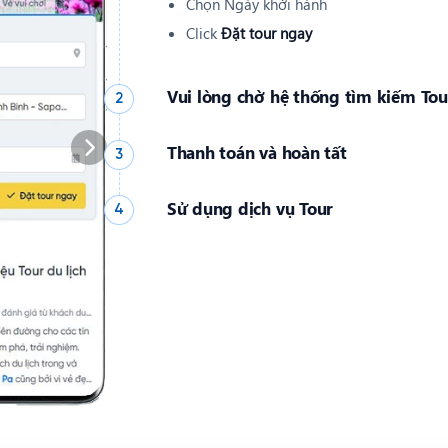
Chọn Ngày khởi hành
Click
Đặt tour ngay
Vui lòng chờ hệ thống tìm kiếm Tou
2
Thanh toán và hoàn tất
3
Sử dụng dịch vụ Tour
4
Xác nhận
Phiếu xác nhận
số điện thoại đ