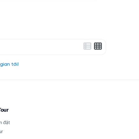
ian tới!
Tour
n đặt
ur