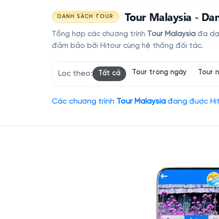
Tour Malaysia - Dan
DANH SÁCH TOUR
Tổng hợp các chương trình
Tour Malaysia
đa dạn
đảm bảo bởi Hitour cùng hệ thống đối tác.
Tour trong ngày
Tour 
Lọc theo:
Tất cả
Các chương trình
Tour Malaysia
đang được Hito