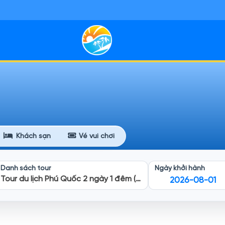
Miền Nam
 sạn Miền Bắc
29
7
 sôi động, miền Tây thân thiện và đảo nắng — tiện kết nối bay, ph
ỳ thú, ruộng bậc thang và phố cổ — lịch trình linh hoạt, hợp nhịp 
Khách sạn
Vé vui chơi
Danh sách tour
Ngày khởi hành
Tour du lịch Phú Quốc 2 ngày 1 đêm (2N1D)