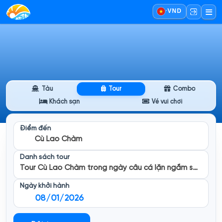
·
VND
Tàu
Tour
Combo
Khách sạn
Vé vui chơi
Điểm đến
Cù Lao Chàm
Danh sách tour
Tour Cù Lao Chàm trong ngày câu cá lặn ngắm san hô
Ngày khởi hành