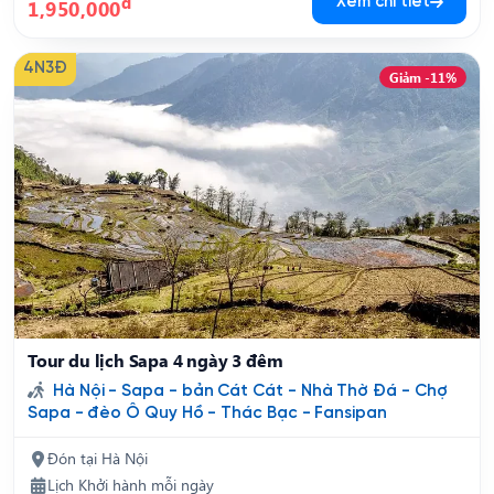
đ
Xem chi tiết
1,950,000
4N3Đ
Giảm -11%
Tour du lịch Sapa 4 ngày 3 đêm
Hà Nội - Sapa - bản Cát Cát - Nhà Thờ Đá - Chợ
Sapa - đèo Ô Quy Hồ - Thác Bạc - Fansipan
Đón tại Hà Nội
Lịch Khởi hành mỗi ngày