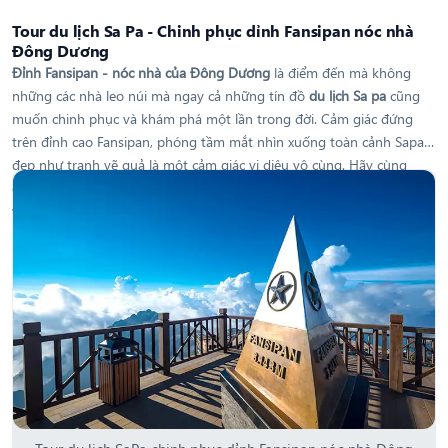
Tour du lịch Sa Pa - Chinh phục dỉnh Fansipan nóc nhà
Đông Dương
Đỉnh Fansipan - nóc nhà của Đông Dương
là điểm đến mà không
những các nhà leo núi mà ngay cả những tín đồ
du lịch Sa pa
cũng
muốn chinh phục và khám phá một lần trong đời. Cảm giác đứng
trên đỉnh cao Fansipan, phóng tầm mắt nhìn xuống toàn cảnh Sapa
đẹp như tranh vẽ quả là một cảm giác vi diệu vô cùng. Hãy cùng
chúng tôi làm một chuyến hành trình theo Tour Sapa giá rẻ tìm hiểu
vẻ đẹp của đỉnh núi cao nhất Việt Nam này