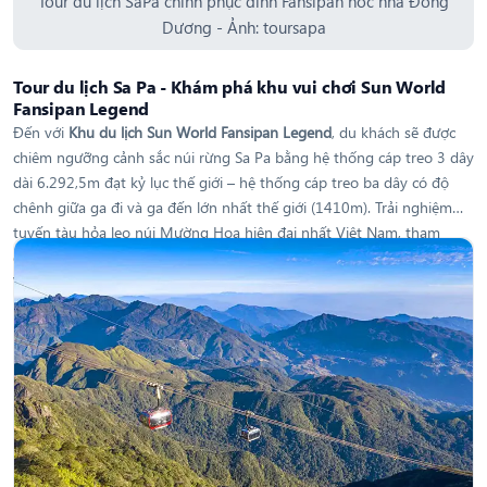
Tour du lịch SaPa chinh phục dỉnh Fansipan nóc nhà Đông
Dương - Ảnh: toursapa
Tour du lịch Sa Pa - Khám phá khu vui chơi Sun World
Fansipan Legend
Đến với
Khu du lịch Sun World Fansipan Legend
, du khách sẽ được
chiêm ngưỡng cảnh sắc núi rừng Sa Pa bằng hệ thống cáp treo 3 dây
dài 6.292,5m đạt kỷ lục thế giới – hệ thống cáp treo ba dây có độ
chênh giữa ga đi và ga đến lớn nhất thế giới (1410m). Trải nghiệm
tuyến tàu hỏa leo núi Mường Hoa hiện đại nhất Việt Nam, tham
quan điểm tâm linh như: Đại Tượng Phật, Bích Vân Thiền Tự, Thanh
Vân Đắc Lộ, Bảo An Thiền Tự, Bảo tháp, Tượng Quan Thế Âm...