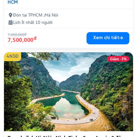
HCM
Đón tại TPHCM /Hà Nội
Lịch Ít nhất 10 người
7,900,000
đ
đ
Xem chi tiết
7,500,000
4N3Đ
Giảm -3%