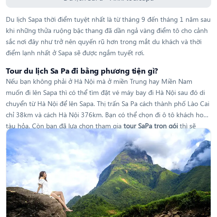
Du lịch Sapa thời điểm tuyệt nhất là từ tháng 9 đến tháng 1 năm sau
khi những thửa ruộng bậc thang đã dần ngả vàng điểm tô cho cảnh
sắc nơi đây như trở nên quyến rũ hơn trong mắt du khách và thời
điểm lạnh nhất ở Sapa sẽ được ngắm tuyết rơi.
Tour du lịch Sa Pa đi bằng phương tiện gì?
Nếu bạn không phải ở Hà Nội mà ở miền Trung hay Miền Nam
muốn đi lên Sapa thì có thể tìm đặt vé máy bay đi Hà Nội sau đó di
chuyển từ Hà Nội để lên Sapa. Thị trấn Sa Pa cách thành phố Lào Cai
chỉ 38km và cách Hà Nội 376km. Bạn có thể chọn đi ô tô khách hoặc
tàu hỏa. Còn bạn đã lựa chọn tham gia
tour SaPa trọn gói
thì sẽ
không cần lo lắng phải bắt xe như thế nào? Vì trong lịch trình tour
đã bao gồm xe ô tô máy lạnh đi tham quan xuyên suốt nhé.