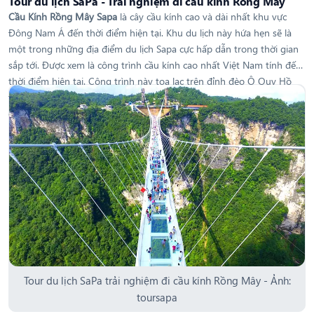
Tour du lịch SaPa - Trải nghiệm đi cầu kính Rồng Mây
Cầu Kính Rồng Mây Sapa
là cây cầu kính cao và dài nhất khu vực
Đông Nam Á đến thời điểm hiện tại. Khu du lịch này hứa hẹn sẽ là
một trong những địa điểm du lịch Sapa cực hấp dẫn trong thời gian
sắp tới. Được xem là công trình cầu kính cao nhất Việt Nam tính đến
thời điểm hiện tại. Công trình này tọa lạc trên đỉnh đèo Ô Quy Hồ
thuộc địa phận huyện Tam Đường của tỉnh Lai Châu. Nơi đây còn
được mệnh danh là Cổng trời trên đỉnh Ô Quy Hồ
Tour du lịch SaPa trải nghiệm đi cầu kính Rồng Mây - Ảnh:
toursapa