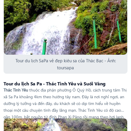
đoạn đường dài. Khám phá Thác Bạc chắc chắn là một trong những
điều khó quên nhất trong chuyến đi
tour du lịch Sa Pa
Tour du lịch SaPa vẻ đẹp kiêu sa của Thác Bạc - Ảnh:
toursapa
Tour du lịch Sa Pa - Thác Tình Yêu và Suối Vàng
Thác Tình Yêu
thuộc địa phận phường Ô Quý Hồ, cách trung tâm Thị
xã Sa Pa khoảng 4km theo hướng tây nam. Đây là nơi nghỉ ngơi, an
dưỡng lý tưởng và đến đây, du khách sẽ có dịp tìm hiểu về huyền
thoại một câu chuyện tình đầy lãng mạn. Thác Tình Yêu có độ cao
gần 100m, bắt nguồn từ đỉnh Phan Xi Păng rồi mang theo hơi lạnh
của núi rừng chảy qua nền địa hình cao, dốc, đổ xối xả, ào ạt xuống
dòng
suối Vàng
tung bọt trắng xóa. Nhìn từ xa, du khách sẽ thấy