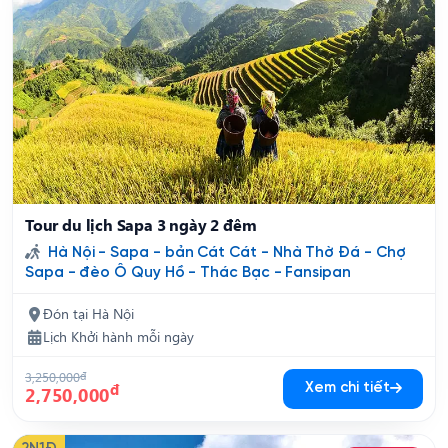
Tour du lịch Sapa 3 ngày 2 đêm
Hà Nội - Sapa - bản Cát Cát - Nhà Thờ Đá - Chợ
Sapa - đèo Ô Quy Hồ - Thác Bạc - Fansipan
Đón tại Hà Nội
Lịch Khởi hành mỗi ngày
3,250,000
đ
đ
Xem chi tiết
2,750,000