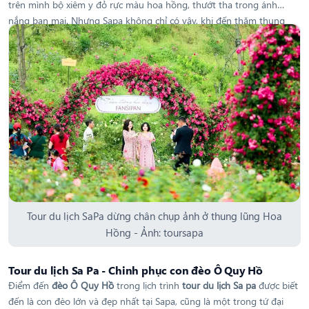
trên mình bộ xiêm y đỏ rực màu hoa hồng, thướt tha trong ánh
nắng ban mai. Nhưng Sapa không chỉ có vậy, khi đến thăm thung
lũng hoa hồng Sapa, bạn sẽ còn bắt gặp nhiều điều thú vị hơn cả
chữ "đẹp". Cùng khám phá những điều đặc biệt ấy trước khi đi tour
Sapa
Tour du lịch SaPa dừng chân chụp ảnh ở thung lũng Hoa
Hồng - Ảnh: toursapa
Tour du lịch Sa Pa - Chinh phục con đèo Ô Quy Hồ
Điểm đến
đèo Ô Quy Hồ
trong lịch trình
tour du lịch Sa pa
được biết
đến là con đèo lớn và đẹp nhất tại Sapa, cũng là một trong tứ đại