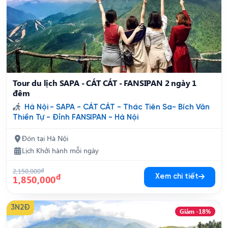
Tour du lịch SAPA - CÁT CÁT - FANSIPAN 2 ngày 1
đêm
Hà Nội - SAPA - CÁT CÁT - Thác Tiên Sa- Bích Vân
Thiền Tự - Đỉnh FANSIPAN - Hà Nội
Đón tại Hà Nội
Lịch Khởi hành mỗi ngày
2,150,000
đ
đ
Xem chi tiết
1,850,000
3N2Đ
Giảm -18%