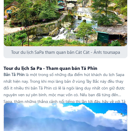
Tour du lịch SaPa tham quan bản Cát Cát - Ảnh: toursapa
Tour du lịch Sa Pa - Tham quan bản Tả Phìn
Bản Tả Phìn
là một trong số những địa điểm hút khách du lịch Sapa
nhất hiện nay. Trong khi mọi làng bản ở vùng Tây Bắc này đều thay
đổi ít nhiều thì bản Tả Phìn có lẽ là ngôi làng duy nhất còn giữ được
nguyên vẹn sự yên bình, mộc mạc vốn có. Nếu bạn đã từng đến
Sapa, thăm những thắng cảnh nổi tiếng thì lần tới đây, hãy về với Tả
Phìn. Chỉ cần chuyến đi ngắn ngày của
tour du lịch Sa pa
thôi là quá
đủ để xả stress rồi. Vẻ đẹp yên bình, không thay đổi theo thời gian
của bản Tả Phìn sẽ khiến cho chuyến du lịch Sapa của bạn thêm
nhiều trải nghiệm thú vị.