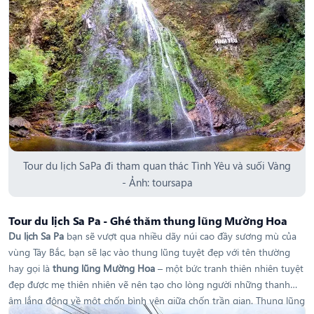
dòng thác giống hình một chiếc nón; thấp thoáng sau từng lớp nước
mỏng chảy ở hai bên rìa thác là một thảm thực vật rừng xanh tốt;
dưới chân thác, con suối Vàng óng ánh nghiêng mình uốn lượn với
hai bên bờ là những thảm cỏ xanh mượt trải dài dưới chân những bụi
trúc gai…
Tour du lịch SaPa đi tham quan thác Tình Yêu và suối Vàng
- Ảnh: toursapa
Tour du lịch Sa Pa - Ghé thăm thung lũng Mường Hoa
Du lịch Sa Pa
bạn sẽ vượt qua nhiều dãy núi cao đầy sương mù của
vùng Tây Bắc, bạn sẽ lạc vào thung lũng tuyệt đẹp với tên thường
hay gọi là
thung lũng Mường Hoa
– một bức tranh thiên nhiên tuyệt
đẹp được mẹ thiên nhiên vẽ nên tạo cho lòng người những thanh
âm lắng động về một chốn bình yên giữa chốn trần gian. Thung lũng