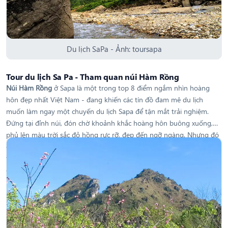
Du lịch SaPa - Ảnh: toursapa
Tour du lịch Sa Pa - Tham quan núi Hàm Rồng
Núi Hàm Rồng
ở Sapa là một trong top 8 điểm ngắm nhìn hoàng
hôn đẹp nhất Việt Nam - đang khiến các tín đồ đam mê du lịch
muốn làm ngay một chuyến du lịch Sapa để tận mắt trải nghiệm.
Đứng tại đỉnh núi, đón chờ khoảnh khắc hoàng hôn buông xuống,
phủ lên màu trời sắc đỏ hồng rực rỡ, đẹp đến ngỡ ngàng. Nhưng đó
chỉ là một trong vô số những điều kỳ diệu về ngọn núi này mà hành
trình
Tour Sapa trọn gói
sẽ đưa bạn khám phá. Cùng ‘nghía’ qua một
chút trước khi đến đây nhé!