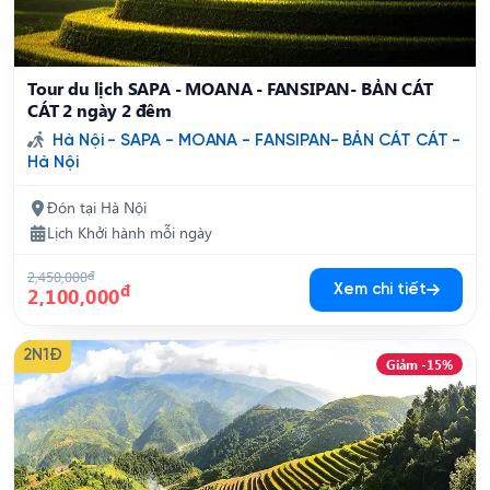
Tour du lịch SAPA - MOANA - FANSIPAN- BẢN CÁT
CÁT 2 ngày 2 đêm
Hà Nội - SAPA - MOANA - FANSIPAN- BẢN CÁT CÁT -
Hà Nội
Đón tại Hà Nội
Lịch Khởi hành mỗi ngày
2,450,000
đ
đ
Xem chi tiết
2,100,000
2N1Đ
Giảm -15%