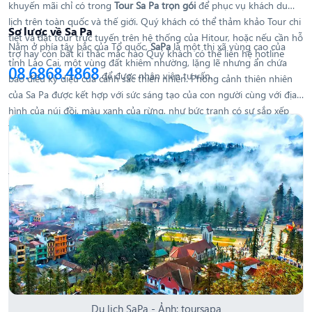
khuyến mãi chỉ có trong
Tour Sa Pa trọn gói
để phục vụ khách du
lịch trên toàn quốc và thế giới. Quý khách có thể thảm khảo Tour chi
Sơ lược về Sa Pa
tiết và đặt tour trực tuyến trên hệ thống của Hitour, hoặc nếu cần hỗ
Nằm ở phía tây bắc của Tổ quốc,
SaPa
là một thị xã vùng cao của
trợ hay còn bất kì thắc mắc nào Quý khách có thể liên hệ hotline
tỉnh Lào Cai, một vùng đất khiêm nhường, lặng lẽ nhưng ẩn chứa
08.6868.4868
để được nhân viên tư vấn.
bao điều kỳ diệu của cảnh sắc thiên nhiên. Phong cảnh thiên nhiên
của Sa Pa được kết hợp với sức sáng tạo của con người cùng với địa
hình của núi đồi, màu xanh của rừng, như bức tranh có sự sắp xếp
theo một bố cục hài hoà tạo nên một vùng có nhiều cảnh sắc thơ
mộng hấp dẫn. Khí hậu ở Sapa khá đặc biệt, trong một ngày du
khách đi
tour du lịch Sa pa
sẽ được tận hưởng của 4 mùa xuân, hạ,
thu, đông. Bên cạnh đó vào mỗi mùa trong năm khung cảnh Sapa lại
khoác trên mình một nét riêng, đem đến cho du khách những trải
nghiệm khó quên.
Du lịch SaPa - Ảnh: toursapa