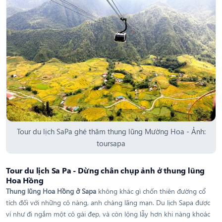
Mường Hoa với nhiều nếp nhà đơn sơ hiện hữu ngay giữa các thửa
ruộng bậc thang tựa như những cô gái miền sơn cước, đơn thuần
nhưng cực kỳ cuốn hút vì mỗi mùa trong năm, Mường Hoa lại khoác
lên mình chiếc áo mới.
Tour du lịch SaPa ghé thăm thung lũng Mường Hoa - Ảnh:
toursapa
Tour du lịch Sa Pa - Dừng chân chụp ảnh ở thung lũng
Hoa Hồng
Thung lũng Hoa Hồng ở Sapa
không khác gì chốn thiên đường cổ
tích đối với những cô nàng, anh chàng lãng mạn. Du lịch Sapa được
ví như đi ngắm một cô gái đẹp, và còn lộng lẫy hơn khi nàng khoác