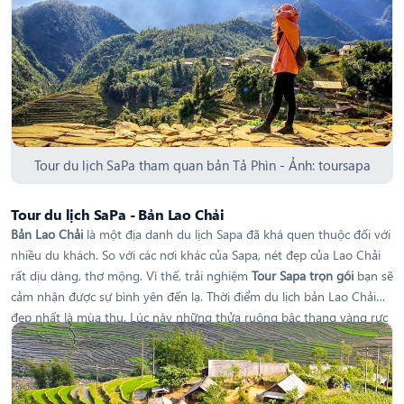
Tour du lịch SaPa tham quan bản Tả Phìn - Ảnh: toursapa
Tour du lịch SaPa - Bản Lao Chải
Bản Lao Chải
là một địa danh du lịch Sapa đã khá quen thuộc đối với
nhiều du khách. So với các nơi khác của Sapa, nét đẹp của Lao Chải
rất dịu dàng, thơ mộng. Vì thế, trải nghiệm
Tour Sapa trọn gói
bạn sẽ
cảm nhận được sự bình yên đến lạ. Thời điểm du lịch bản Lao Chải
đẹp nhất là mùa thu. Lúc này những thửa ruộng bậc thang vàng rực
màu lúa chín, nhuốm màu cả một vùng không gian rộng lớn. Từ tiết
trời dễ chịu, đến màu lúa vàng kết hợp tạo nên tiếng gọi mới du
khách đến với bản Lao Chải.