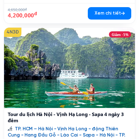
4,650,000
đ
đ
Xem chi tiết
4,200,000
4N3Đ
Giảm -5%
Tour du lịch Hà Nội - Vịnh Hạ Long - Sapa 4 ngày 3
đêm
TP. HCM – Hà Nội - Vịnh Hạ Long - động Thiên
Cung - Hang Đầu Gỗ - Lào Cai - Sapa - Hà Nội - TP.