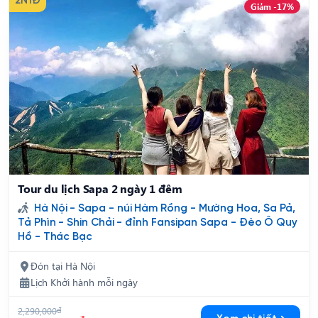
2N1Đ
Giảm -17%
Tour du lịch Sapa 2 ngày 1 đêm
Hà Nội - Sapa - núi Hàm Rồng - Mường Hoa, Sa Pả,
Tả Phìn - Shin Chải - đỉnh Fansipan Sapa - Đèo Ô Quy
Hồ - Thác Bạc
Đón tại Hà Nội
Lịch Khởi hành mỗi ngày
2,290,000
đ