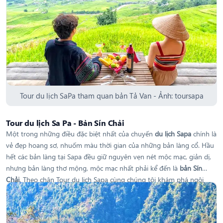
Tour du lịch SaPa tham quan bản Tả Van - Ảnh: toursapa
Tour du lịch Sa Pa - Bản Sín Chải
Một trong những điều đặc biệt nhất của chuyến
du lịch Sapa
chính là
vẻ đẹp hoang sơ, nhuốm màu thời gian của những bản làng cổ. Hầu
hết các bản làng tại Sapa đều giữ nguyên vẹn nét mộc mạc, giản dị,
nhưng bản làng thơ mộng, mộc mạc nhất phải kể đến là
bản Sín
Chải
. Theo chân Tour du lịch Sapa cùng chúng tôi khám phá ngôi
làng này xem có điều gì đặc biệt đến như vậy nhé!