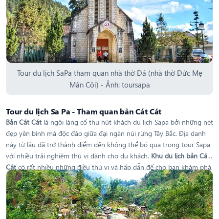
Tour du lịch SaPa tham quan nhà thờ Đá (nhà thờ Đức Mẹ
Mân Côi) - Ảnh: toursapa
Tour du lịch Sa Pa - Tham quan bản Cát Cát
Bản Cát Cát
là ngôi làng cổ thu hút khách du lịch Sapa bởi những nét
đẹp yên bình mà độc đáo giữa đại ngàn núi rừng Tây Bắc. Địa danh
này từ lâu đã trở thành điểm đến không thể bỏ qua trong tour Sapa
với nhiều trải nghiệm thú vị dành cho du khách.
Khu du lịch bản Cát
Cát
có rất nhiều những điều thú vị và hấp dẫn để cho bạn khám phá.
Từ những con đường nhỏ, những ngôi nhà bé xíu, làng nghề thủ
công, thác suối, Gem valley bản Cát Cát,..