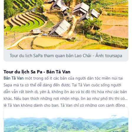
Tour du lịch SaPa tham quan bản Lao Chải - Ảnh: toursapa
Tour du lịch Sa Pa - Bản Tả Van
Bản Tả Van
một trong số ít các bản của người dân tộc miền núi tại
Sapa mà ta có thể dễ dàng đến được. Tại Tả Van cuộc sống người
dẫn vẫn rất bình dị, yên ả, không ồn ào và bị đô thị hóa như các bản
khác. Nếu bạn thích những nơi nhộn nhịp, ồn ào như phố thị thì có
lẽ Tả Van không dành cho bạn. Tả Van chỉ có những con cánh đồng
lúa bạt không thấy đâu là điểm đầu điểm cuối, những căn nhà tranh
vách đất mộc mạc, những con đường đã nhỏ xíu còn bị che lấp bởi
bụi cây bụi cỏ,... Ấy vậy mà khi hòa vào làm một, nơi đây bỗng có
một sức hút lạ kỳ