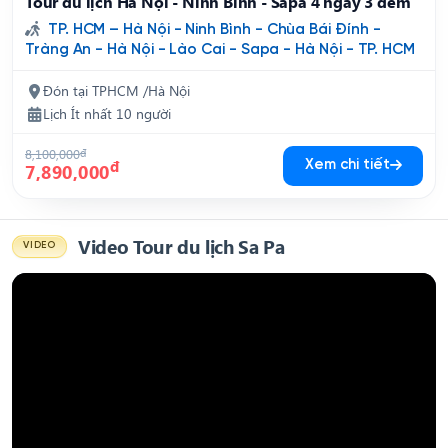
Tour du lịch Hà Nội - Ninh Bình - Sapa 4 ngày 3 đêm
TP. HCM – Hà Nội - Ninh Bình - Chùa Bái Đính -
Tràng An - Hà Nội - Lào Cai - Sapa - Hà Nội - TP. HCM
Đón tại TPHCM /Hà Nội
Lịch Ít nhất 10 người
8,100,000
đ
đ
Xem chi tiết
7,890,000
Video Tour du lịch Sa Pa
VIDEO