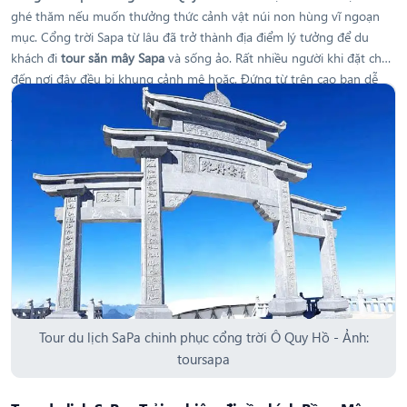
ghé thăm nếu muốn thưởng thức cảnh vật núi non hùng vĩ ngoạn
mục. Cổng trời Sapa từ lâu đã trở thành địa điểm lý tưởng để du
khách đi
tour săn mây Sapa
và sống ảo. Rất nhiều người khi đặt chân
đến nơi đây đều bị khung cảnh mê hoặc. Đứng từ trên cao bạn dễ
dàng nhìn thấy các đỉnh núi nhấp nhô, mây trắng lượn lờ như đang
lưu luyến điều gì đó. Tất cả hòa quyện lại tạo thành bức tranh đất
trời đẹp đẽ mà có lẽ không họa sĩ nào có thể phác họa được.
Tour du lịch SaPa chinh phục cổng trời Ô Quy Hồ - Ảnh:
toursapa