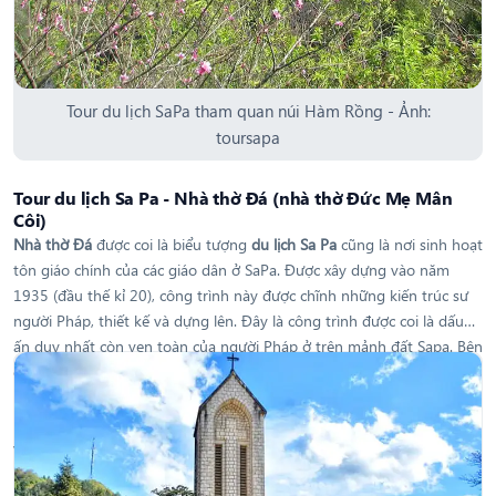
Tour du lịch SaPa tham quan núi Hàm Rồng - Ảnh:
toursapa
Tour du lịch Sa Pa - Nhà thờ Đá (nhà thờ Đức Mẹ Mân
Côi)
Nhà thờ Đá
được coi là biểu tượng
du lịch Sa Pa
cũng là nơi sinh hoạt
tôn giáo chính của các giáo dân ở SaPa. Được xây dựng vào năm
1935 (đầu thế kỉ 20), công trình này được chĩnh những kiến trúc sư
người Pháp, thiết kế và dựng lên. Đây là công trình được coi là dấu
ấn duy nhất còn vẹn toàn của người Pháp ở trên mảnh đất Sapa. Bên
cạnh đó, do là một công trình được kiến thiết từ rất sớm, cùng với
mảnh đất và con người nơi đây, Nhà thờ Sa Pa cũng trải quan nhiều
biến cố của lịch sử và được trùng tu rất nhiều lấn thế nhưng nhà thờ
vẫn còn giữ được nguyên vẹn nhứ trước đây.