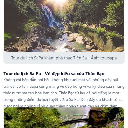
Tour du lịch SaPa khám phá thác Tiên Sa - Ảnh: toursapa
Tour du lịch Sa Pa - Vẻ đẹp kiêu sa của Thác Bạc
Không chỉ hấp dẫn bởi bầu không khí tươi mát với những dãy núi
trải dài vô tận, Sapa cũng mang vẻ đẹp hùng vĩ và kỳ diệu của những
thác nước mà tạo hóa ban cho.
Thác Bạc
từ lâu đã nổi tiếng là một
trong những điểm du lịch tuyệt vời ở Sa Pa. Đến đây du khách còn
được ngắm những cảnh quan thiên nhiên tuyệt đẹp và chìm đắm
trong thiên nhiên hùng vĩ trên đường đi như: những cánh rừng
thông, các khu vườn su su trải rộng trên sườn đồi, những cánh đồng
tươi tốt quanh năm... Sẽ làm cho du khách quên đi cảm giác mệt vì