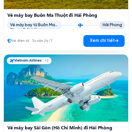
Vé máy bay Buôn Ma Thuột đi Hải Phòng
Vé máy bay từ Buôn Ma
Hải Phòng
Thuột Đắk Lắk
Xem chi tiết
Vé điện tử · Tư vấn 24/7
Vietnam Airlines
· +2
Vé máy bay Sài Gòn (Hồ Chí Minh) đi Hải Phòng