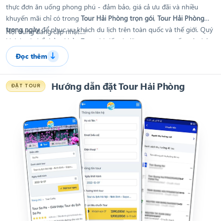
thực đơn ăn uống phong phú - đảm bảo, giá cả ưu đãi và nhiều
khuyến mãi chỉ có trong
Tour Hải Phòng trọn gói
,
Tour Hải Phòng
trong ngày
để phục vụ khách du lịch trên toàn quốc và thế giới. Quý
Nội dung đang cập nhật...!
khách có thể thảm khảo Tour chi tiết và đặt tour trực tuyến trên hệ
thống của Hitour, hoặc nếu cần hỗ trợ hay còn bất kì thắc mắc nào
Đọc thêm
08 6868 4868
Quý khách có thể liên hệ hotline
để được nhân
viên tư vấn.
Hướng dẫn đặt Tour Hải Phòng
ĐẶT TOUR