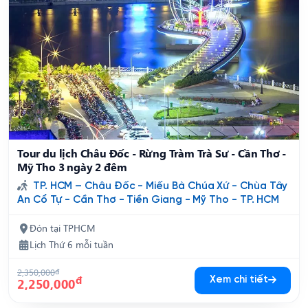
Tour du lịch Châu Đốc - Rừng Tràm Trà Sư - Cần Thơ -
Mỹ Tho 3 ngày 2 đêm
TP. HCM – Châu Đốc - Miếu Bà Chúa Xứ - Chùa Tây
An Cổ Tự - Cần Thơ - Tiền Giang - Mỹ Tho - TP. HCM
Đón tại TPHCM
Lịch Thứ 6 mỗi tuần
2,350,000
đ
đ
Xem chi tiết
2,250,000