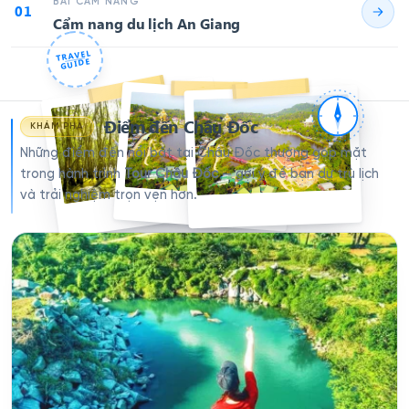
BÀI CẨM NANG
01
Cẩm nang du lịch An Giang
TRAVEL
GUIDE
Điểm đến Châu Đốc
KHÁM PHÁ
Những điểm đến nổi bật tại Châu Đốc thường góp mặt
trong hành trình
Tour Châu Đốc
— gợi ý để bạn dự trù lịch
và trải nghiệm trọn vẹn hơn.