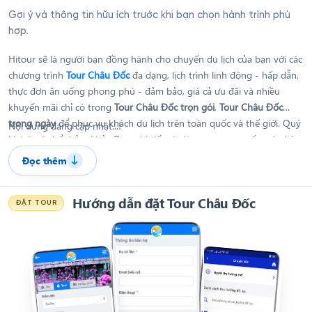
Gợi ý và thông tin hữu ích trước khi bạn chọn hành trình phù
hợp.
Hitour sẽ là người bạn đồng hành cho chuyến du lịch của bạn với các
chương trình
Tour Châu Đốc
đa dạng, lịch trình linh động - hấp dẫn,
thực đơn ăn uống phong phú - đảm bảo, giá cả ưu đãi và nhiều
khuyến mãi chỉ có trong
Tour Châu Đốc trọn gói
,
Tour Châu Đốc
trong ngày
để phục vụ khách du lịch trên toàn quốc và thế giới. Quý
Nội dung đang cập nhật...!
khách có thể thảm khảo Tour chi tiết và đặt tour trực tuyến trên hệ
thống của Hitour, hoặc nếu cần hỗ trợ hay còn bất kì thắc mắc nào
Đọc thêm
08 6868 4868
Quý khách có thể liên hệ hotline
để được nhân
viên tư vấn.
Hướng dẫn đặt Tour Châu Đốc
ĐẶT TOUR