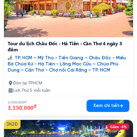
Tour du lịch Châu Đốc - Hà Tiên - Cần Thơ 4 ngày 3
đêm
TP. HCM – Mỹ Tho - Tiền Giang – Châu Đốc - Miếu
Bà Chúa Xứ - Hà Tiên - Lăng Mạc Cửu – Chùa Phù
Dung – Cần Thơ - Chợ nổi Cái Răng – TP. HCM
Đón tại TPHCM
Lịch Thứ 5 mỗi tuần
3,350,000
đ
đ
Xem chi tiết
3,150,000
3N2Đ
Giảm -4%