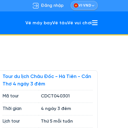
·
Đăng nhập
VI
VND
Vé máy bay
Vé tàu
Vé vui chơi
ù hợp gia đình & nhóm bạn.
khám phá vừa nghỉ dưỡng.
Tour du lịch Châu Đốc - Hà Tiên - Cần
Thơ 4 ngày 3 đêm
CDCT040301
Mã tour
4 ngày 3 đêm
Thời gian
Thứ 5 mỗi tuần
Lịch tour