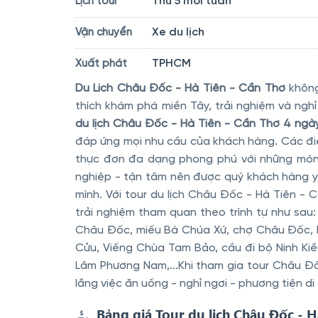
Thứ 5 mỗi tuần
Lịch tour
Xe du lịch
Vận chuyển
TPHCM
Xuất phát
Du Lich Châu Đốc - Hà Tiên - Cần Thơ
không 
thích khám phá miền Tây, trải nghiệm và n
du lịch Châu Đốc - Hà Tiên - Cần Thơ 4 ngà
đáp ứng mọi nhu cầu của khách hàng. Các đi
thực đơn đa dạng phong phú với những món 
nghiệp - tận tâm nên được quý khách hàng yê
mình. Với tour du lịch Châu Đốc - Hà Tiên -
trải nghiệm tham quan theo trình tự như sau
Châu Đốc, miếu Bà Chúa Xứ, chợ Châu Đốc, 
Cửu, Viếng Chùa Tam Bảo, cầu đi bộ Ninh Kiề
Lâm Phương Nam,...Khi tham gia tour Châu Đố
lắng việc ăn uống - nghỉ ngơi - phương tiện di 
Bảng giá Tour du lịch Châu Đốc - 