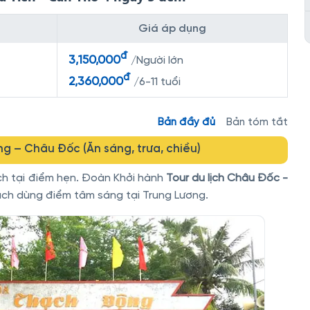
Giá áp dụng
đ
3,150,000
/Người lớn
đ
2,360,000
/6-11 tuổi
Bản đầy đủ
Bản tóm tắt
ng – Châu Đốc (Ăn sáng, trưa, chiều)
h tại điểm hẹn. Đoàn Khởi hành
Tour du lịch Châu Đốc -
ách dùng điểm tâm sáng tại Trung Lương.