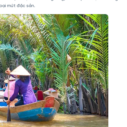
oại mứt đặc sản.