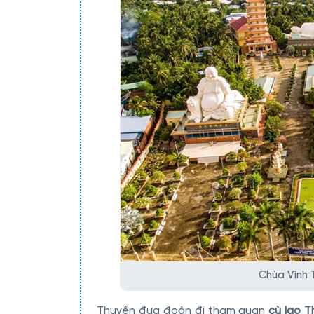
Chùa Vĩnh 
Thuyền đưa đoàn đi tham quan
cù lao T