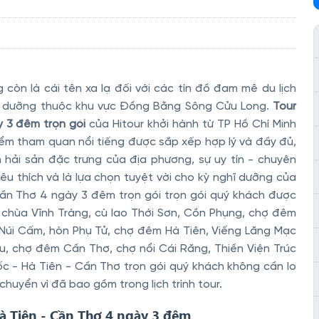
còn là cái tên xa lạ đối với các tín đồ đam mê du lịch
ghỉ dưỡng thuộc khu vực Đồng Bằng Sông Cửu Long.
Tour
y 3 đêm trọn gói
của Hitour khởi hành từ TP Hồ Chí Minh
ểm tham quan nổi tiếng được sắp xếp hợp lý và đầy đủ,
hải sản đặc trưng của địa phương, sự uy tín - chuyên
u thích và là lựa chọn tuyệt vời cho kỳ nghĩ dưỡng của
 Cần Thơ 4 ngày 3 đêm trọn gói trọn gói quý khách được
: chùa Vĩnh Tràng, cù lao Thới Sơn, Cồn Phụng, chợ đêm
Núi Cấm, hòn Phụ Tử, chợ đêm Hà Tiên, Viếng Lăng Mạc
u, chợ đêm Cần Thơ, chợ nổi Cái Răng, Thiền Viện Trúc
c - Hà Tiên - Cần Thơ trọn gói quý khách không cần lo
chuyển vì đã bao gồm trong lịch trình tour.
Hà Tiên - Cần Thơ 4 ngày 3 đêm