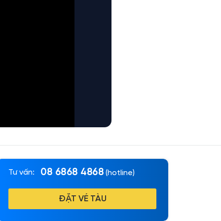
08 6868 4868
Tư vấn:
(hotline)
ĐẶT VÉ TÀU