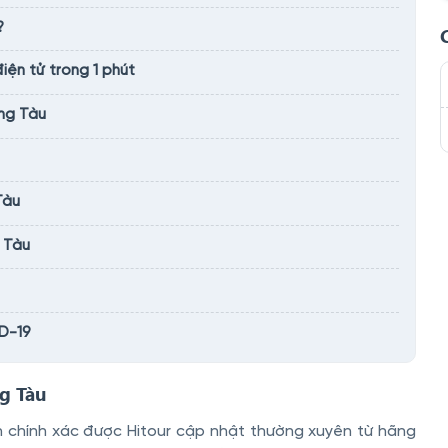
?
ện tử trong 1 phút
ũng Tàu
Tàu
 Tàu
ID-19
ng Tàu
nh chính xác được Hitour cập nhật thường xuyên từ hãng