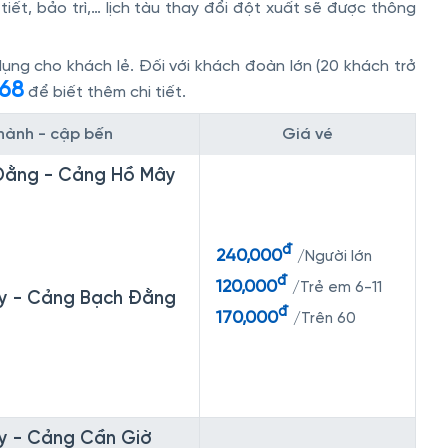
tiết, bảo trì,… lịch tàu thay đổi đột xuất sẽ được thông
ng cho khách lẻ. Đối với khách đoàn lớn (20 khách trở
68
để biết thêm chi tiết.
 hành - cập bến
Giá vé
Đằng - Cảng Hồ Mây
đ
240,000
/Người lớn
đ
120,000
/Trẻ em 6-11
y - Cảng Bạch Đằng
đ
170,000
/Trên 60
y - Cảng Cần Giờ