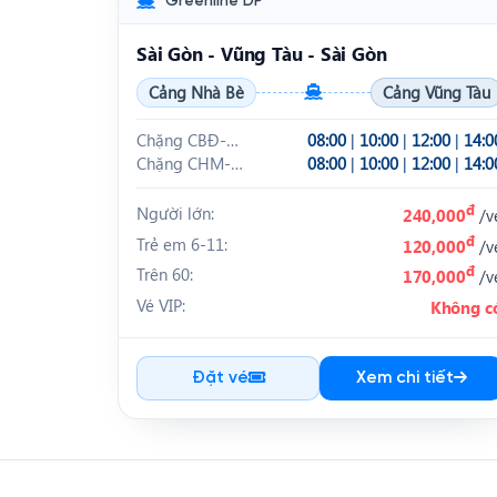
Greenline DP
Sài Gòn - Vũng Tàu - Sài Gòn
Cảng Nhà Bè
Cảng Vũng Tàu
Chặng CBĐ-
08:00
|
10:00
|
12:00
|
14:0
CHM
Chặng CHM-
08:00
|
10:00
|
12:00
|
14:0
CBĐ
đ
Người lớn:
240,000
/v
đ
Trẻ em 6-11:
120,000
/v
đ
Trên 60:
170,000
/v
Vé VIP:
Không c
Đặt vé
Xem chi tiết