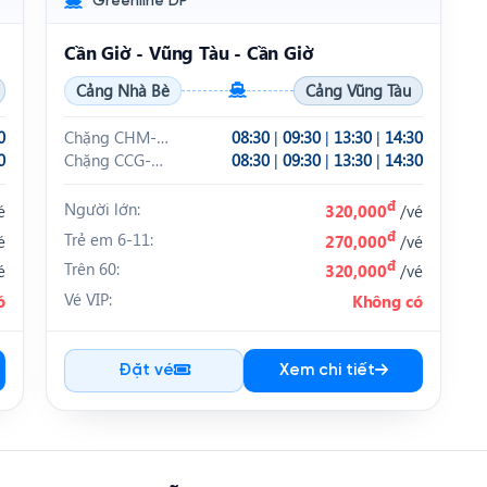
Greenline DP
Cần Giờ - Vũng Tàu - Cần Giờ
Cảng Nhà Bè
Cảng Vũng Tàu
0
Chặng CHM-
08:30
|
09:30
|
13:30
|
14:30
0
CCG
Chặng CCG-
08:30
|
09:30
|
13:30
|
14:30
CHM
đ
Người lớn:
é
320,000
/vé
đ
Trẻ em 6-11:
é
270,000
/vé
đ
Trên 60:
é
320,000
/vé
Vé VIP:
ó
Không có
Đặt vé
Xem chi tiết