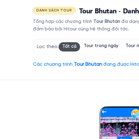
Tour Bhutan - Danh
DANH SÁCH TOUR
Tổng hợp các chương trình
Tour Bhutan
đa dạng
đảm bảo bởi Hitour cùng hệ thống đối tác.
Tour trong ngày
Tour 
Lọc theo:
Tất cả
Các chương trình
Tour Bhutan
đang được Hitou