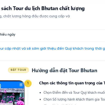
 sách Tour du lịch Bhutan chất lượng
, chất lượng hàng đầu được cung cấp và
nhiều ngày
r cập nhật và sẽ sớm giới thiệu đến Quý khách trong thời gi
Hướng dẫn đặt Tour Bhutan
ĐẶT TOUR
Chọn các thông tin quan trọng của 
1
Chọn Điểm đến và Tour Quý khách muố
Chọn Số lượng hành khách tham gia To