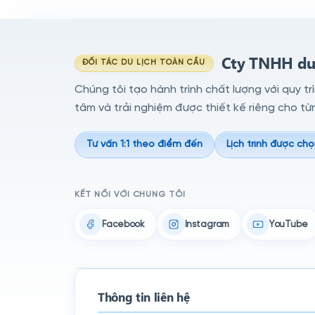
Cty TNHH du 
ĐỐI TÁC DU LỊCH TOÀN CẦU
Chúng tôi tạo hành trình chất lượng với quy tr
tâm và trải nghiệm được thiết kế riêng cho từ
Tư vấn 1:1 theo điểm đến
Lịch trình được chọ
KẾT NỐI VỚI CHÚNG TÔI
Facebook
Instagram
YouTube
Thông tin liên hệ