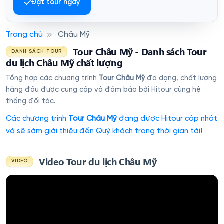
Đặt tour ngay
Trang chủ
Châu Mỹ
Tour Châu Mỹ - Danh sách Tour
DANH SÁCH TOUR
du lịch Châu Mỹ chất lượng
Tổng hợp các chương trình
Tour Châu Mỹ
đa dạng, chất lượng
hàng đầu được cung cấp và đảm bảo bởi Hitour cùng hệ
thống đối tác.
Các chương trình
Tour Châu Mỹ
đang được Hitour cập nhật
và sẽ sớm giới thiệu đến Quý khách trong thời gian tới!
Video Tour du lịch Châu Mỹ
VIDEO