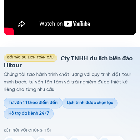
Cty TNHH du lich biển đảo
ĐỐI TÁC DU LỊCH TOÀN CẦU
Hitour
Chúng tôi tạo hành trình chất lượng với quy trình đặt tour
minh bạch, tư vấn tận tâm và trải nghiệm được thiết kế
riêng cho từng nhu cầu.
Tư vấn 1:1 theo điểm đến
Lịch trình được chọn lọc
Hỗ trợ đa kênh 24/7
KẾT NỐI VỚI CHÚNG TÔI