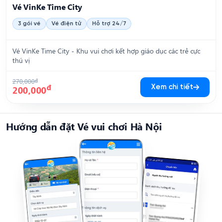
Vé VinKe Time City
3 gói vé
Vé điện tử
Hỗ trợ 24/7
Vé VinKe Time City - Khu vui chơi kết hợp giáo dục các trẻ cực
thú vị
270,000
đ
đ
Xem chi tiết
200,000
Hướng dẫn đặt Vé vui chơi Hà Nội