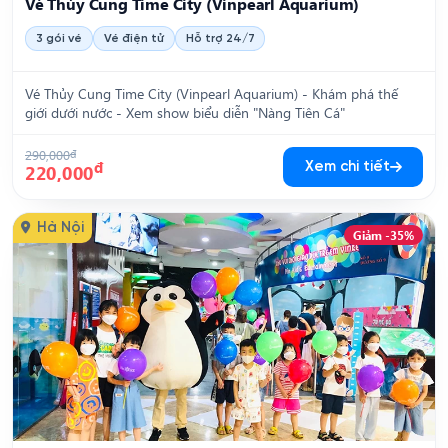
Vé Thủy Cung Time City (Vinpearl Aquarium)
3 gói vé
Vé điện tử
Hỗ trợ 24/7
Vé Thủy Cung Time City (Vinpearl Aquarium) - Khám phá thế
giới dưới nước - Xem show biểu diễn "Nàng Tiên Cá"
290,000
đ
đ
Xem chi tiết
220,000
Hà Nội
Giảm -35%