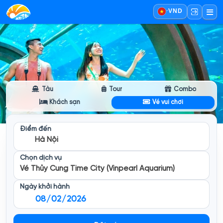
·
VND
Tàu
Tour
Combo
Khách sạn
Vé vui chơi
Điểm đến
Hà Nội
Chọn dịch vụ
Vé Thủy Cung Time City (Vinpearl Aquarium)
Ngày khởi hành