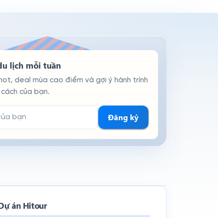
u lịch mỗi tuần
hot, deal mùa cao điểm và gợi ý hành trình
cách của bạn.
hận tin
Đăng ký
Dự án Hitour