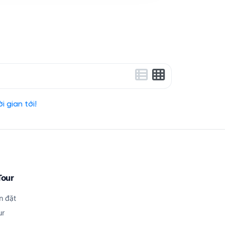
 gian tới!
Tour
n đặt
ur