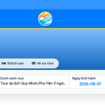
Miền Nam
 sạn Miền Bắc
29
7
 sôi động, miền Tây thân thiện và đảo nắng — tiện kết nối bay, ph
ỳ thú, ruộng bậc thang và phố cổ — lịch trình linh hoạt, hợp nhịp 
Khách sạn
Vé vui chơi
Danh sách tour
Ngày khởi hành
Tour du lịch Quy Nhơn Phú Yên 3 ngày 2 đêm