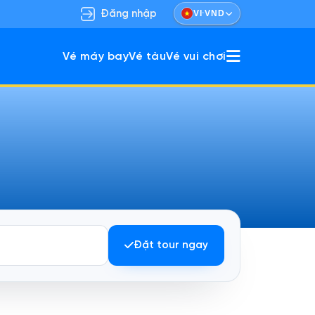
·
Đăng nhập
VI
VND
Vé máy bay
Vé tàu
Vé vui chơi
ù hợp gia đình & nhóm bạn.
khám phá vừa nghỉ dưỡng.
Đặt tour ngay