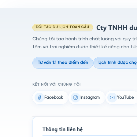
Cty TNHH du 
ĐỐI TÁC DU LỊCH TOÀN CẦU
Chúng tôi tạo hành trình chất lượng với quy tr
tâm và trải nghiệm được thiết kế riêng cho từ
Tư vấn 1:1 theo điểm đến
Lịch trình được chọ
KẾT NỐI VỚI CHÚNG TÔI
Facebook
Instagram
YouTube
Thông tin liên hệ