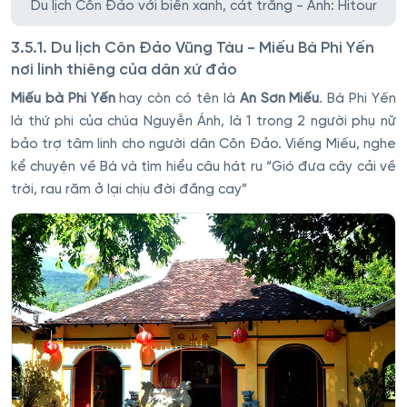
Du lịch Côn Đảo với biển xanh, cát trắng - Ảnh: Hitour
3.5.1. Du lịch Côn Đảo Vũng Tàu - Miếu Bà Phi Yến
nơi linh thiêng của dân xứ đảo
Miếu bà Phi Yến
hay còn có tên là
An Sơn Miếu
. Bà Phi Yến
là thứ phi của chúa Nguyễn Ánh, là 1 trong 2 người phụ nữ
bảo trợ tâm linh cho người dân Côn Đảo. Viếng Miếu, nghe
kể chuyện về Bà và tìm hiểu câu hát ru “Gió đưa cây cải về
trời, rau răm ở lại chịu đời đắng cay”