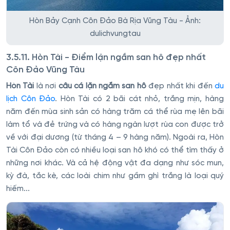
Hòn Bảy Cạnh Côn Đảo Bà Rịa Vũng Tàu - Ảnh:
dulichvungtau
3.5.11. Hòn Tài - Điểm lặn ngắm san hô đẹp nhất
Côn Đảo Vũng Tàu
Hòn Tài
là nơi
câu cá lặn ngắm san hô
đẹp nhất khi đến
du
lịch Côn Đảo
. Hòn Tài có 2 bãi cát nhỏ, trắng mịn, hàng
năm đến mùa sinh sản có hàng trăm cá thể rùa mẹ lên bãi
làm tổ và đẻ trứng và có hàng ngàn lượt rùa con được trở
về với đại dương (từ tháng 4 – 9 hàng năm). Ngoài ra, Hòn
Tài Côn Đảo còn có nhiều loại san hô khó có thể tìm thấy ở
những nơi khác. Và cả hệ động vật đa dạng như sóc mun,
kỳ đà, tắc kè, các loài chim như gầm ghì trắng là loại quý
hiếm...