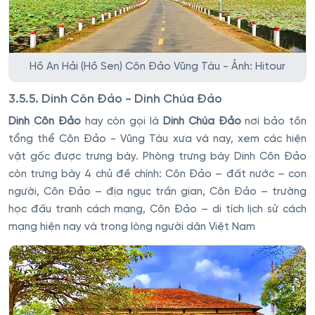
Hồ An Hải (Hồ Sen) Côn Đảo Vũng Tàu - Ảnh: Hitour
3.5.5. Dinh Côn Đảo - Dinh Chúa Đảo
Dinh Côn Đảo
hay còn gọi là
Dinh Chúa Đảo
nơi bảo tồn
tổng thể Côn Đảo - Vũng Tàu xưa và nay, xem các hiện
vật gốc được trưng bày. Phòng trưng bày Dinh Côn Đảo
còn trưng bày 4 chủ đề chính: Côn Đảo – đất nước – con
người, Côn Đảo – địa ngục trần gian, Côn Đảo – trường
học đấu tranh cách mạng, Côn Đảo – di tích lịch sử cách
mạng hiện nay và trong lòng người dân Việt Nam