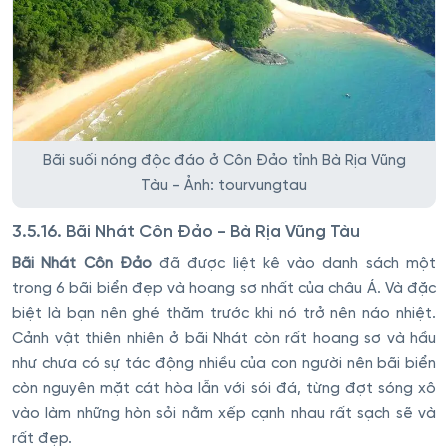
Bãi suối nóng độc đáo ở Côn Đảo tỉnh Bà Rịa Vũng
Tàu - Ảnh: tourvungtau
3.5.16. Bãi Nhát Côn Đảo - Bà Rịa Vũng Tàu
Bãi Nhát Côn Đảo
đã được liệt kê vào danh sách một
trong 6 bãi biển đẹp và hoang sơ nhất của châu Á. Và đặc
biệt là bạn nên ghé thăm trước khi nó trở nên náo nhiệt.
Cảnh vật thiên nhiên ở bãi Nhát còn rất hoang sơ và hầu
như chưa có sự tác động nhiều của con người nên bãi biển
còn nguyên mặt cát hòa lẫn với sói đá, từng đợt sóng xô
vào làm những hòn sỏi nằm xếp cạnh nhau rất sạch sẽ và
rất đẹp.