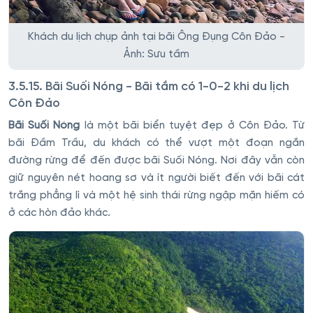
Khách du lịch chụp ảnh tại bãi Ông Đụng Côn Đảo -
Ảnh: Sưu tầm
3.5.15. Bãi Suối Nóng - Bãi tắm có 1-0-2 khi du lịch
Côn Đảo
Bãi Suối Nóng
là một bãi biển tuyệt đẹp ở Côn Đảo. Từ
bãi Đầm Trầu, du khách có thể vượt một đoạn ngắn
đường rừng để đến được bãi Suối Nóng. Nơi đây vẫn còn
giữ nguyên nét hoang sơ và ít người biết đến với bãi cát
trắng phẳng lì và một hệ sinh thái rừng ngập mặn hiếm có
ở các hòn đảo khác.