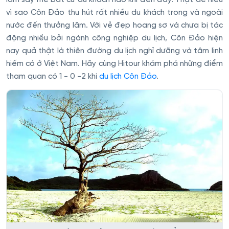
làm say mê bất cứ du khách nào khi đến đây. Thật dễ hiểu
vì sao Côn Đảo thu hút rất nhiều du khách trong và ngoài
nước đến thưởng lãm. Với vẻ đẹp hoang sơ và chưa bị tác
động nhiều bởi ngành công nghiệp du lịch, Côn Đảo hiện
nay quả thật là thiên đường du lịch nghỉ dưỡng và tâm linh
hiếm có ở Việt Nam. Hãy cùng Hitour khám phá những điểm
tham quan có 1 - 0 -2 khi
du lịch Côn Đảo
.