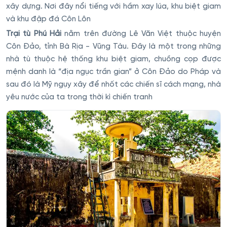
xây dựng. Nơi đây nổi tiếng với hầm xay lúa, khu biệt giam
và khu đập đá Côn Lôn
Trại tù Phú Hải
nằm trên đường Lê Văn Việt thuộc huyện
Côn Đảo, tỉnh Bà Rịa - Vũng Tàu. Đây là một trong những
nhà tù thuộc hệ thống khu biệt giam, chuồng cọp được
mệnh danh là “địa ngục trần gian” ở Côn Đảo do Pháp và
sau đó là Mỹ ngụy xây để nhốt các chiến sĩ cách mạng, nhà
yêu nước của ta trong thời kì chiến tranh