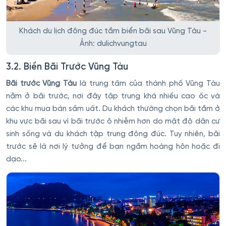
Khách du lịch đông đúc tắm biển bãi sau Vũng Tàu -
Ảnh: dulichvungtau
3.2. Biển Bãi Trước Vũng Tàu
Bãi trước Vũng Tàu
là trung tâm của thành phố Vũng Tàu
nằm ở bãi trước, nơi đây tập trung khá nhiều cao ốc và
các khu mua bán sầm uất. Du khách thường chọn bãi tắm ở
khu vực bãi sau vì bãi trước ô nhiễm hơn do mật độ dân cư
sinh sống và du khách tập trung đông đúc. Tuy nhiên, bãi
trước sẽ là nơi lý tưởng để bạn ngắm hoàng hôn hoặc đi
dạo...