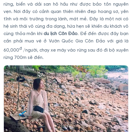
rừng, biển và dải san hô hầu như được bảo tồn nguyên
vẹn. Nơi đây có cảnh quan thiên nhiên đẹp hoang sơ, yên
tĩnh và môi trường trong lành, mát mẻ. Đây là một nơi có
hệ sinh thái vô cùng đa dạng, hứa hẹn sẽ khiến du khách vô
cùng thỏa mãn khi
du lịch Côn Đảo
. Để đến được đây bạn
cần phải mua vé ở Vườn Quốc Gia Côn Đảo với giá là
đ
60,000
/người, chạy xe máy vào rừng sau đó đi bộ xuyên
rừng 700m sẽ đến.