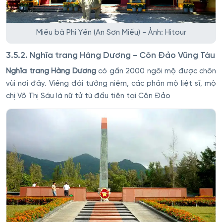
Miếu bà Phi Yến (An Sơn Miếu) - Ảnh: Hitour
3.5.2. Nghĩa trang Hàng Dương - Côn Đảo Vũng Tàu
Nghĩa trang Hàng Dương
có gần 2000 ngôi mộ được chôn
vùi nơi đây. Viếng đài tưởng niệm, các phần mộ liệt sĩ, mộ
chị Võ Thị Sáu là nữ tử tù đầu tiên tại Côn Đảo