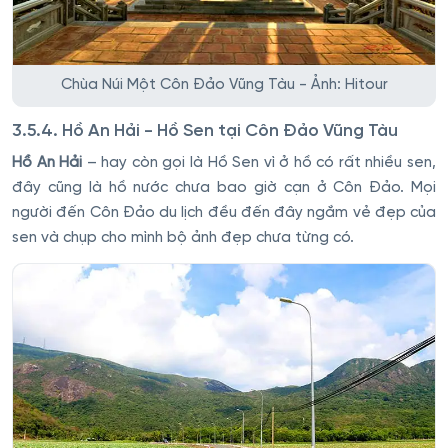
Chùa Núi Một Côn Đảo Vũng Tàu - Ảnh: Hitour
3.5.4. Hồ An Hải - Hồ Sen tại Côn Đảo Vũng Tàu
Hồ An Hải
– hay còn gọi là Hồ Sen vì ở hồ có rất nhiều sen,
đây cũng là hồ nước chưa bao giờ cạn ở Côn Đảo. Mọi
người đến Côn Đảo du lịch đều đến đây ngắm vẻ đẹp của
sen và chụp cho mình bộ ảnh đẹp chưa từng có.