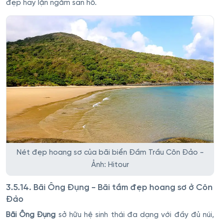
đẹp hay lặn ngắm san hô.
Nét đẹp hoang sơ của bãi biển Đầm Trầu Côn Đảo -
Ảnh: Hitour
3.5.14. Bãi Ông Đụng - Bãi tắm đẹp hoang sơ ở Côn
Đảo
Bãi Ông Đụng
sở hữu hệ sinh thái đa dạng với đầy đủ núi,