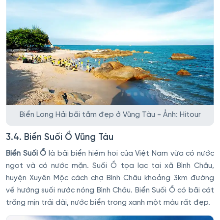
Biển Long Hải bãi tắm đẹp ở Vũng Tàu - Ảnh: Hitour
3.4. Biển Suối Ồ Vũng Tàu
Biển Suối Ồ
là bãi biển hiếm hoi của Việt Nam vừa có nước
ngọt và có nước mặn. Suối Ồ tọa lạc tại xã Bình Châu,
huyện Xuyên Mộc cách chợ Bình Châu khoảng 3km đường
về hướng suối nước nóng Bình Châu. Biển Suối Ồ có bãi cát
trắng mịn trải dài, nước biển trong xanh một màu rất đẹp.