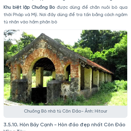
Khu biệt lập Chuồng Bò
được dùng để chăn nuôi bò qua
thời Pháp và Mỹ. Nơi đây dùng để tra tấn bằng cách ngâm
tù nhân vào hầm phân bò
Chuồng Bò nhà tù Côn Đảo- Ảnh: Hitour
3.5.10. Hòn Bảy Cạnh - Hòn đảo đẹp nhất Côn Đảo