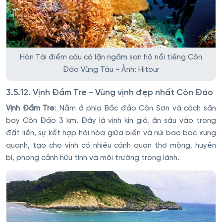
Hòn Tài điểm câu cá lặn ngắm san hô nổi tiếng Côn
Đảo Vũng Tàu - Ảnh: Hitour
3.5.12. Vịnh Đầm Tre - Vùng vịnh đẹp nhất Côn Đảo
Vịnh Đầm Tre
: Nằm ở phía Bắc đảo Côn Sơn và cách sân
bay Côn Đảo 3 km. Đây là vịnh kín gió, ăn sâu vào trong
đất liền, sự kết hợp hài hòa giữa biển và núi bao bọc xung
quanh, tạo cho vịnh có nhiều cảnh quan thơ mộng, huyền
bí, phong cảnh hữu tình và môi trường trong lành.