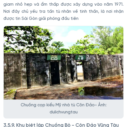
giam nhỏ hẹp và ẩm thấp được xây dựng vào năm 1971.
Nơi đây chủ yếu tra tấn tù nhân về tinh thần, là nơi nhận
được tin Sài Gòn giải phóng đầu tiên
Chuồng cọp kiểu Mỹ nhà tù Côn Đảo- Ảnh:
dulichvungtau
3.5.9. Khu biệt lập Chuồng Bò - Côn Đảo Vũng Tàu