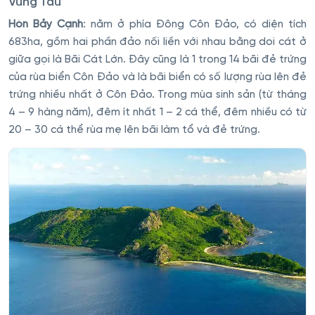
Vũng Tàu
Hòn Bảy Cạnh
: nằm ở phía Đông Côn Đảo, có diện tích
683ha, gồm hai phần đảo nối liền với nhau bằng doi cát ở
giữa gọi là Bãi Cát Lớn. Đây cũng là 1 trong 14 bãi đẻ trứng
của rùa biển Côn Đảo và là bãi biển có số lượng rùa lên đẻ
trứng nhiều nhất ở Côn Đảo. Trong mùa sinh sản (từ tháng
4 – 9 hàng năm), đêm ít nhất 1 – 2 cá thể, đêm nhiều có từ
20 – 30 cá thể rùa mẹ lên bãi làm tổ và đẻ trứng.