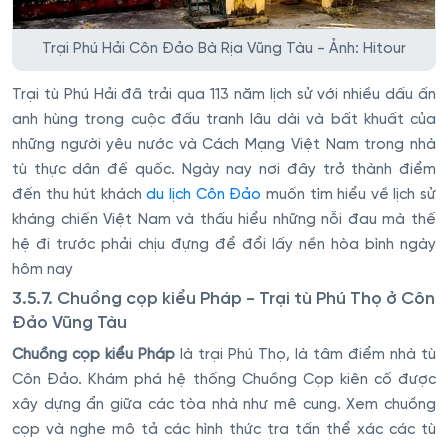
Trại Phú Hải Côn Đảo Bà Rịa Vũng Tàu - Ảnh: Hitour
Trại tù Phú Hải đã trải qua 113 năm lịch sử với nhiều dấu ấn
anh hùng trong cuộc đấu tranh lâu dài và bất khuất của
những người yêu nước và Cách Mạng Việt Nam trong nhà
tù thực dân đế quốc. Ngày nay nơi đây trở thành điểm
đến thu hút khách
du lịch Côn Đảo
muốn tìm hiểu về lịch sử
kháng chiến Việt Nam và thấu hiểu những nỗi đau mà thế
hệ đi trước phải chịu đựng để đổi lấy nền hòa bình ngày
hôm nay
3.5.7. Chuồng cọp kiểu Pháp - Trại tù Phú Thọ ở Côn
Đảo Vũng Tàu
Chuồng cọp kiểu Pháp
là trại Phú Thọ, là tâm điểm nhà tù
Côn Đảo. Khám phá hệ thống Chuồng Cọp kiên cố được
xây dựng ẩn giữa các tòa nhà như mê cung. Xem chuồng
cọp và nghe mô tả các hình thức tra tấn thể xác các tù