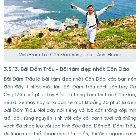
Vịnh Đầm Tre Côn Đảo Vũng Tàu - Ảnh: Hitour
3.5.13. Bãi Đầm Trầu - Bãi tắm đẹp nhất Côn Đảo
Bãi Đầm Trầu
là bãi tắm đẹp nhất Côn Đảo, các bạn nên
đến đây ít nhất một lần. Bãi Đầm Trầu cách sân bay Cỏ
Ống 12 km về phía Tây Bắc. Từ trung tâm thị trấn Côn Đảo,
nếu đi xe máy hay ô tô bạn sẽ mất khoảng 30 phút là đến
bãi Đầm Trầu. Nơi đây nổi tiếng với bờ cát trắng xốp mịn
trải dài, rừng nguyên sinh với cây cối xanh tươi và những
vách đá cheo leo với tạo hình độc đáo. Đến bãi Đầm Trầu,
du khách có thể thoải mái tắm biển, thưởng ngoạn cảnh