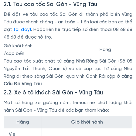
2.1. Tàu cao tốc Sài Gòn - Vũng Tàu
Để đặt vé tàu cao tốc Sài Gòn đi thành phố biển Vũng
Tàu được nhanh chóng - an toàn - tiện loại các bạn có thể
đặt
tại đây!
. Hoặc liên hệ trực tiếp số điện thoại 08 68 68
48 68 để được hỗ trợ.
Giờ khởi hành
Hãng
/cập bến
Tàu cao tốc xuất phát từ
cảng Nhà Rồng
Sài Gòn (Số 05
Nguyễn Tất Thành, Quận 4) và sẽ cập tại. Từ cảng Nhà
Rồng đi theo sông Sài Gòn, qua vịnh Gành Rái cập ở
cảng
Cầu Đá Vũng Tàu
.
2.2. Xe ô tô khách Sài Gòn - Vũng Tàu
Một số hãng xe giường nằm, linmousine chất lượng khởi
hành Sài Gòn - Vũng Tàu để các bạn tham khảo:
Hãng
Giờ khởi hành
Vie