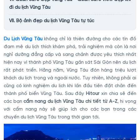
đi du lịch Vũng Tàu
VII. Bộ ảnh đẹp du lịch Vũng Tàu tự túc
Du Lịch Vũng Tàu
không chỉ là thiên đường cho các tín đồ
đam mê du lịch thích khám phá, trải nghiệm mà còn là nơi
nghỉ dưỡng đẳng cấp và sang chảnh được yêu thích nhất
hiện nay vì thành phố Vũng Tàu gần sát Sài Gòn nên du lịch
rất phát triển. Hằng năm, Vũng Tàu đón hàng triệu lượt
khách du lịch trong và ngoài nước. Tuy nhiên, không phải ai
cũng có kinh nghiệm du lịch khi lần đầu tiên đặt chân đến
thành phố biển Vũng Tàu. Sau đây
Hitour
xin chia sẽ đến
các bạn
cẩm nang du lịch Vũng Tàu chi tiết từ A-Z
, hi vọng
với cẩm nang này sẽ giúp ích cho các bạn trong các
chuyến du lịch Vũng Tàu trong thời gian tới.