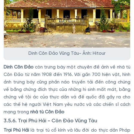
Dinh Côn Đảo Vũng Tàu- Ảnh: Hitour
Dinh Côn Đảo
còn trưng bày một chuyên đề ảnh về nhà tù
Côn Đảo từ năm 1908 đến 1916. Với gần 700 hiện vật, hình
ảnh trưng bày cũng phần nào truyền tải đến công chúng
về bằng chứng đích thực của những hi sinh mất mát, bằng
chứng về tội ác của thực dân và đế quốc đã gây ra cho
các thế hệ người Việt Nam yêu nước và các chiến sĩ cách
mạng trong
nhà tù Côn Đảo
3.5.6. Trại Phú Hải - Côn Đảo Vũng Tàu
Trại Phú Hải
là trại tù cổ kính và lâu đời do thực dân Pháp