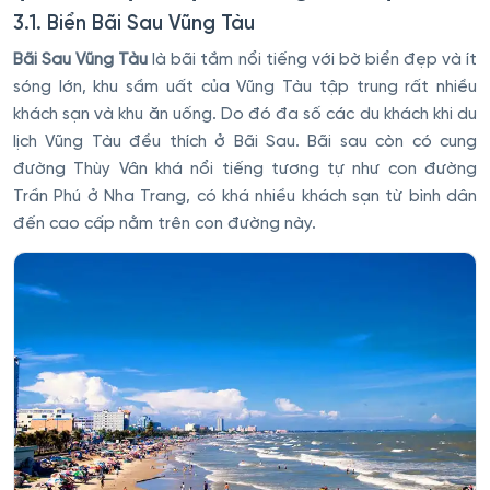
3.1. Biển Bãi Sau Vũng Tàu
Bãi Sau Vũng Tàu
là bãi tắm nổi tiếng với bờ biển đẹp và ít
sóng lớn, khu sầm uất của Vũng Tàu tập trung rất nhiều
khách sạn và khu ăn uống. Do đó đa số các du khách khi du
lịch Vũng Tàu đều thích ở Bãi Sau. Bãi sau còn có cung
đường Thùy Vân khá nổi tiếng tương tự như con đường
Trần Phú ở Nha Trang, có khá nhiều khách sạn từ bình dân
đến cao cấp nằm trên con đường này.