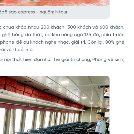
c 5 sao express - nguồn: hitour
sức chưa khác nhau 200 khách, 300 khách và 600 khách.
 ghế bằng da thật, có khả năng ngã 135 độ, phía trước
hone để du khách nghe nhạc, giải trí. Còn lại, 80% ghế
ãi và thoải mái
nội thất hiện đại như: Tivi giải trí chung, Phòng vệ sinh,