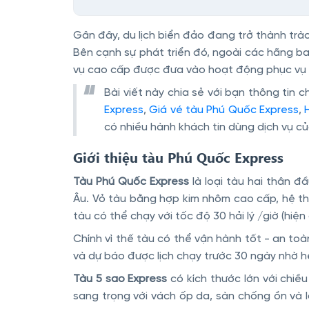
Gân đây, du lịch biển đảo đang trở thành trào 
Bên cạnh sự phát triển đó, ngoài các hãng ba
vụ cao cấp được đưa vào hoạt động phục vụ d
Bài viết này chia sẻ với bạn thông tin ch
Express
,
Giá vé tàu Phú Quốc Express
,
có nhiều hành khách tin dùng dịch vụ c
Giới thiệu tàu Phú Quốc Express
Tàu Phú Quốc Express
là loại tàu hai thân đ
Âu. Vỏ tàu bằng hợp kim nhôm cao cấp, hệ 
tàu có thể chạy với tốc độ 30 hải lý /giờ (hiệ
Chính vì thế tàu có thể vận hành tốt - an toàn
và dự báo được lịch chạy trước 30 ngày nhờ h
Tàu 5 sao Express
có kích thước lớn với chiều
sang trọng với vách ốp da, sàn chống ồn và l