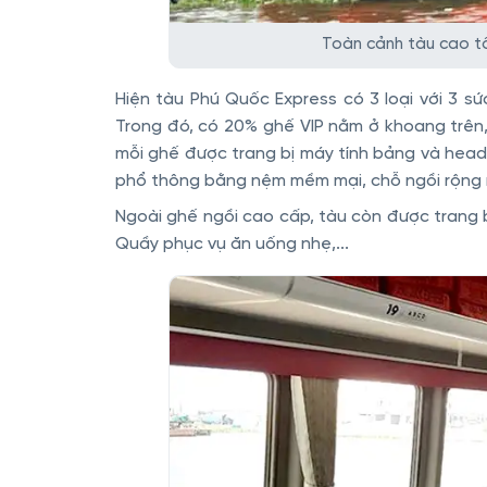
Toàn cảnh tàu cao tố
Hiện tàu Phú Quốc Express có 3 loại với 3 
Trong đó, có 20% ghế VIP nằm ở khoang trên,
mỗi ghế được trang bị máy tính bảng và headp
phổ thông bằng nệm mềm mại, chỗ ngồi rộng r
Ngoài ghế ngồi cao cấp, tàu còn được trang bị 
Quầy phục vụ ăn uống nhẹ,...