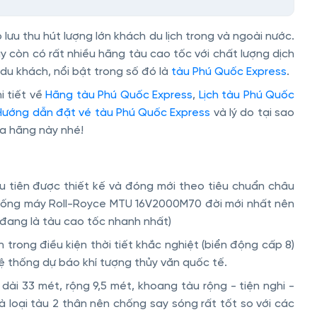
lưu thu hút lượng lớn khách du lịch trong và ngoài nước.
y còn có rất nhiều hãng tàu cao tốc với chất lượng dịch
u khách, nổi bật trong số đó là
tàu Phú Quốc Express
.
i tiết về
Hãng tàu Phú Quốc Express
,
Lịch tàu Phú Quốc
Hướng dẫn đặt vé tàu Phú Quốc Express
và lý do tại sao
ủa hãng này nhé!
ầu tiên được thiết kế và đóng mới theo tiêu chuẩn châu
thống máy Roll-Royce MTU 16V2000M70 đời mới nhất nên
n đang là tàu cao tốc nhanh nhất)
 trong điều kiện thời tiết khắc nghiệt (biển động cấp 8)
ệ thống dự báo khí tượng thủy văn quốc tế.
 dài 33 mét, rộng 9,5 mét, khoang tàu rộng - tiện nghi -
à loại tàu 2 thân nên chống say sóng rất tốt so với các