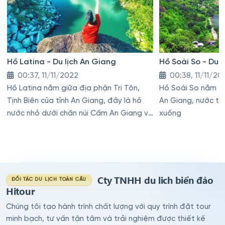
Hồ Latina - Du lịch An Giang
Hồ Soài So - Du 
00:37, 11/11/2022
00:38, 11/11/20
Hồ Latina nằm giữa địa phận Tri Tôn,
Hồ Soài So nằm dư
Tịnh Biên của tỉnh An Giang, đây là hồ
An Giang, nước từ
nước nhỏ dưới chân núi Cấm An Giang và
xuống
còn có tên gọi là hồ Đá
Cty TNHH du lich biển đảo
ĐỐI TÁC DU LỊCH TOÀN CẦU
Hitour
Chúng tôi tạo hành trình chất lượng với quy trình đặt tour
minh bạch, tư vấn tận tâm và trải nghiệm được thiết kế