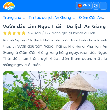
·
VND
Trang chủ
Tin tức du lịch An Giang
Điểm đến An
Giang
Vườn dâu tằm Ngọc Thái - Du lịch An Giang
Vườn dâu tằm Ngọc Thái - Du lịch An Giang
4.4 sao / 127 đánh giá từ khách du lịch
Với những người thích khám phá các loại hình du lịch sinh
thái, thì
vườn dâu tằm Ngọc Thái
xã Phú Hưng, Phú Tân, An
Giang là điểm đến không xa lạ hàng ngày, vườn dâu Ngọc
Thái đón hơn trăm lượt khách đến tham quan, nhất là
những ngày cuối tuần.