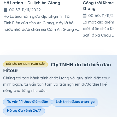
Hồ Latina - Du lịch An Giang
Cổng trời Khmer 
Giang
00:37, 11/11/2022
00:40, 11/11/2
Hồ Latina nằm giữa địa phận Tri Tôn,
Là một địa điểm d
Tịnh Biên của tỉnh An Giang, đây là hồ
biết đến chùa Khm
nước nhỏ dưới chân núi Cấm An Giang và
Sat) ở xã Châu Lăn
còn có tên gọi là hồ Đá
Giang
Cty TNHH du lich biển đảo
ĐỐI TÁC DU LỊCH TOÀN CẦU
Hitour
Chúng tôi tạo hành trình chất lượng với quy trình đặt tour
minh bạch, tư vấn tận tâm và trải nghiệm được thiết kế
riêng cho từng nhu cầu.
Tư vấn 1:1 theo điểm đến
Lịch trình được chọn lọc
Hỗ trợ đa kênh 24/7