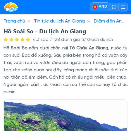
·
VND
Trang chủ
Tin tức du lịch An Giang
Điểm đến An
Giang
Hồ Soài So - Du lịch An Giang
Hồ Soài So - Du lịch An Giang
4.3 sao / 128 đánh giá từ khách du lịch
Hồ Soài So
nằm dưới chân
núi Tô Châu An Giang
, nước từ
con suối Bạc đổ xuống. Sâu phía bên trong hồ có vườn cây
trái, vườn rau và vườn điều do người dân trồng, góp phần
tạo cho cảnh quan nơi đây càng mang nhiều sắc thái của
nơi thôn dã êm đềm. Gần hồ có nhiều ngôi miếu, đền chùa.
Ngoài ngắm cảnh, du khách còn có thể câu cá hay tổ chức
picnic.