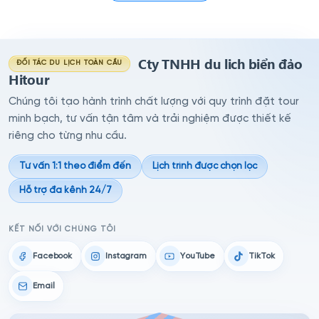
Cty TNHH du lich biển đảo
ĐỐI TÁC DU LỊCH TOÀN CẦU
Hitour
Chúng tôi tạo hành trình chất lượng với quy trình đặt tour
minh bạch, tư vấn tận tâm và trải nghiệm được thiết kế
riêng cho từng nhu cầu.
Tư vấn 1:1 theo điểm đến
Lịch trình được chọn lọc
Hỗ trợ đa kênh 24/7
KẾT NỐI VỚI CHÚNG TÔI
Facebook
Instagram
YouTube
TikTok
Email