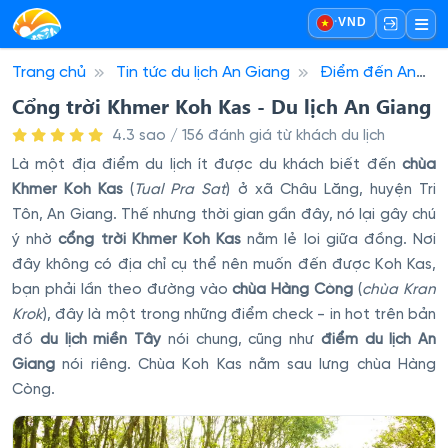
·
VND
Trang chủ
Tin tức du lịch An Giang
Điểm đến An
Giang
Cổng trời Khmer Koh Kas - Du lịch An Giang
Cổng trời Khmer Koh Kas - Du lịch An Giang
4.3 sao / 156 đánh giá từ khách du lịch
Là một địa điểm du lịch ít được du khách biết đến
chùa
Khmer Koh Kas
(
Tual Pra Sat
) ở xã Châu Lăng, huyện Tri
Tôn, An Giang. Thế nhưng thời gian gần đây, nó lại gây chú
ý nhờ
cổng trời Khmer Koh Kas
nằm lẻ loi giữa đồng. Nơi
đây không có địa chỉ cụ thể nên muốn đến được Koh Kas,
bạn phải lần theo đường vào
chùa Hàng Còng
(
chùa Kran
Krok
), đây là một trong những điểm check - in hot trên bản
đồ
du lịch miền Tây
nói chung, cũng như
điểm du lịch An
Giang
nói riêng. Chùa Koh Kas nằm sau lưng chùa Hàng
Còng.