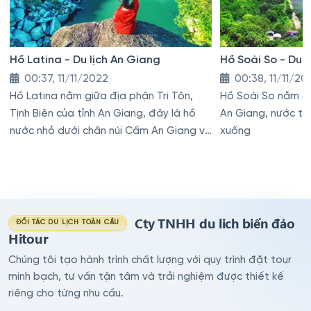
Hồ Latina - Du lịch An Giang
Hồ Soài So - Du 
00:37, 11/11/2022
00:38, 11/11/20
Hồ Latina nằm giữa địa phận Tri Tôn,
Hồ Soài So nằm dư
Tịnh Biên của tỉnh An Giang, đây là hồ
An Giang, nước từ
nước nhỏ dưới chân núi Cấm An Giang và
xuống
còn có tên gọi là hồ Đá
Cty TNHH du lich biển đảo
ĐỐI TÁC DU LỊCH TOÀN CẦU
Hitour
Chúng tôi tạo hành trình chất lượng với quy trình đặt tour
minh bạch, tư vấn tận tâm và trải nghiệm được thiết kế
riêng cho từng nhu cầu.