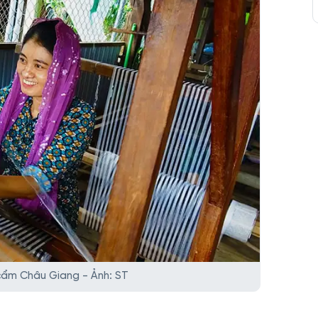
cẩm Châu Giang - Ảnh: ST