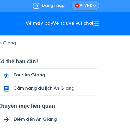
·
Đăng nhập
VI
VND
Vé máy bay
Vé tàu
Vé vui chơi
n Giang
ù hợp gia đình & nhóm bạn.
khám phá vừa nghỉ dưỡng.
Có thể bạn cần?
Tour An Giang
Cẩm nang du lịch An Giang
Chuyên mục liên quan
Điểm đến An Giang