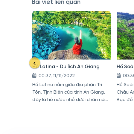
Bài viết liên quan
Hồ Latina - Du lịch An Giang
Hồ Soài
00:37, 11/11/2022
00:38
Hồ Latina nằm giữa địa phận Tri
Hồ Soài
Tôn, Tịnh Biên của tỉnh An Giang,
Châu An
đây là hồ nước nhỏ dưới chân núi
Bạc đổ
Cấm An Giang và còn có tên gọi là
hồ Đá