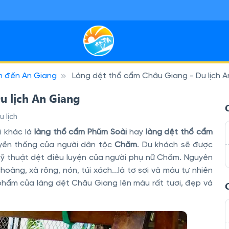
m đến An Giang
Làng dệt thổ cẩm Châu Giang - Du lịch A
Miền Nam
 sạn Miền Bắc
29
7
 sôi động, miền Tây thân thiện và đảo nắng — tiện kết nối bay, ph
ỳ thú, ruộng bậc thang và phố cổ — lịch trình linh hoạt, hợp nhịp 
u lịch An Giang
 lịch
i khác là
làng thổ cẩm Phũm Soài
hay
làng dệt thổ cẩm
uyền thống của người dân tộc
Chăm
. Du khách sẽ được
kỹ thuật dệt điêu luyện của người phụ nữ Chăm. Nguyên
oàng, xà rông, nón, túi xách...là tơ sợi và màu tự nhiên
ản phẩm của làng dệt Châu Giang lên màu rất tươi, đẹp và