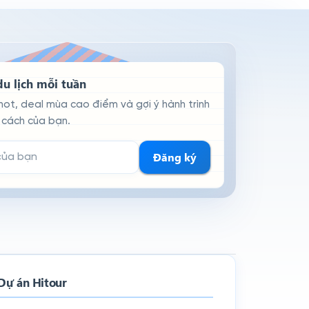
u lịch mỗi tuần
hot, deal mùa cao điểm và gợi ý hành trình
cách của bạn.
hận tin
Đăng ký
Dự án Hitour