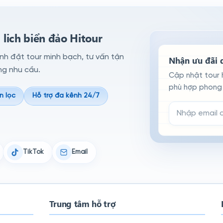
lich biển đảo Hitour
ình đặt tour minh bạch, tư vấn tận
Nhận ưu đãi d
ng nhu cầu.
Cập nhật tour 
phù hợp phong 
n lọc
Hỗ trợ đa kênh 24/7
Email đăng ký n
TikTok
Email
Trung tâm hỗ trợ