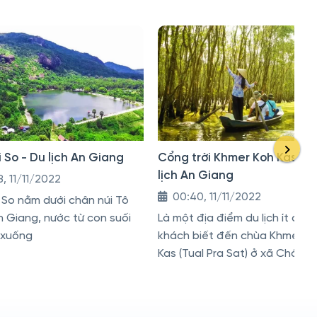
 So - Du lịch An Giang
Cổng trời Khmer Koh Kas - 
lịch An Giang
, 11/11/2022
00:40, 11/11/2022
 So nằm dưới chân núi Tô
 Giang, nước từ con suối
Là một địa điểm du lịch ít đượ
 xuống
khách biết đến chùa Khmer K
Kas (Tual Pra Sat) ở xã Châu L
huyện Tri Tôn, An Giang