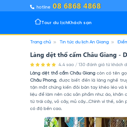
08 6868 4868
hotline
Tour du lịch
Khách sạn
Trang chủ
Tin tức du lịch An Giang
Điể
Tour 
Khách
Đô thị
Vịnh k
Làng dệt thổ cẩm Châu Giang - D
4.4 sao / 130 đánh giá từ khách du
Làng dệt thổ cẩm Châu Giang
còn có tên gọ
Châu Phong
, được biết đến là làng nghề tr
tận mắt chứng kiến đôi bàn tay khéo léo và 
liệu để làm nên các sản phẩm như: áo, khăn ch
từ trái cây, vỏ cây, mủ cây...Chính vì thế, s
có độ bền cao.