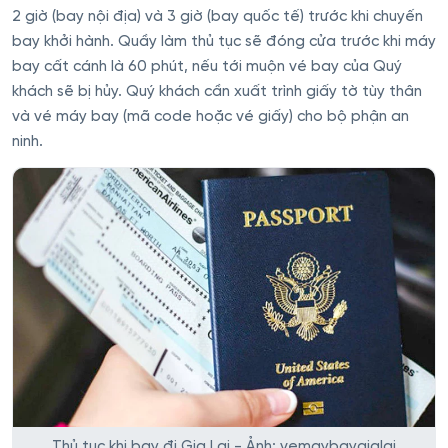
2 giờ (bay nội địa) và 3 giờ (bay quốc tế) trước khi chuyến
bay khởi hành. Quầy làm thủ tục sẽ đóng cửa trước khi máy
bay cất cánh là 60 phút, nếu tới muộn vé bay của Quý
khách sẽ bị hủy. Quý khách cần xuất trình giấy tờ tùy thân
và vé máy bay (mã code hoặc vé giấy) cho bộ phận an
ninh.
Thủ tục khi bay đi Gia Lai - Ảnh: vemaybaygialai