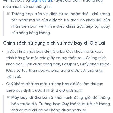
vé máy bay tại
đại lý uy tín
, tuyệt đối tránh trường hợp
mua nhanh vé sai thông tin.
Trường hợp trên vé điện tử sai hoặc thiếu chữ trong
tên hoặc mã số của giấy tờ tuỳ thân do nhập liệu của
nhân viên bán vé thì sẽ điều chỉnh trực tiếp tại quầy
của hãng hàng không.
Chính sách sử dụng dịch vụ máy bay đi Gia Lai
Trước khi đi máy bay đến Gia Lai Quý khách phải xuất
trình bản gốc một các giấy tờ tuỳ thân sau: Chứng minh
nhân dân, Căn cước công dân, Passport, Giấy phép lái xe
(Giấy tờ tuỳ thân gốc và phải trùng khớp với thông tin
trên vé).
Quý khách phải có mặt tại sân bay để lên làm thủ tục
theo quy định trước ít nhất 2 giờ khởi hành.
Máy bay đi Gia Lai
sẽ khởi hành đúng giờ đã thông
báo trước đó. Trường hợp Quý khách bị trễ sẽ không
chờ và mọi chi phí sẽ không được hoàn lại.