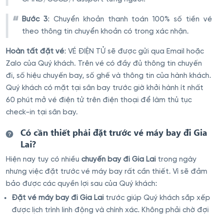
Bước 3
: Chuyển khoản thanh toán 100% số tiền vé
theo thông tin chuyển khoản có trong xác nhận.
Hoàn tất đặt vé
: VÉ ĐIỆN TỬ sẽ được gửi qua Email hoặc
Zalo của Quý khách. Trên vé có đầy đủ thông tin chuyến
đi, số hiệu chuyến bay, số ghế và thông tin của hành khách.
Quý khách có mặt tại sân bay trước giờ khởi hành ít nhất
60 phút mở vé điện tử trên điện thoại để làm thủ tục
check-in tại sân bay.
Có cần thiết phải đặt trước vé máy bay đi Gia
Lai?
Hiện nay tuy có nhiều
chuyến bay đi Gia Lai
trong ngày
nhưng việc đặt trước vé máy bay rất cần thiết. Vì sẽ đảm
bảo được các quyền lợi sau của Quý khách:
Đặt vé máy bay đi Gia Lai
trước giúp Quý khách sắp xếp
được lịch trình linh động và chính xác. Không phải chờ đợi