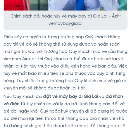
Chính sách đổi hoặc hủy vé máy bay đi Gia Lai - Ảnh:
vemaybaygialai
Điều này có nghĩa là trong trường hợp Quý khách không
bay thì vé đó sẽ không thể sử dụng được và hoàn toàn
mất giá trị. Đối với trường hợp Quý khách mua vé của hãng
Vietnam Airlines thì Quý khách có thể được hoàn vé lại và
nhận lại tiền tùy thuộc vào điều kiện hạng vé ban đầu. Việc
hủy vé mất bao nhiêu tiền sẽ phụ thuộc vào quy định từng
hãng. Tuy nhiên trong trường hợp Quý khách mua vé giá rẻ,
khuyến mãi sẽ không được hoàn lại tiền.
Nếu Quý khách đã
đặt vé máy bay đi Gia Lai
và
đã nhận
vé điện tử
tuy nhiên có vài lý do bất khả kháng cần đổi vé
để dời ngày khởi Quý hoặc huỷ chuyến đi đã đăng ký trước
đó để nhận lại tiền thì có thể thông báo cho nhân viên hỗ
trợ bằng cách gọi điện thoại hoặc email để thông báo sẽ