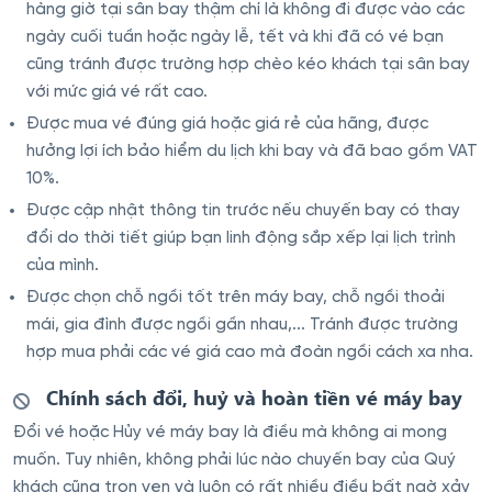
hàng giờ tại sân bay thậm chí là không đi được vào các
ngày cuối tuần hoặc ngày lễ, tết và khi đã có vé bạn
cũng tránh được trường hợp chèo kéo khách tại sân bay
với mức giá vé rất cao.
Được mua vé đúng giá hoặc giá rẻ của hãng, được
hưởng lợi ích bảo hiểm du lịch khi bay và đã bao gồm VAT
10%.
Được cập nhật thông tin trước nếu chuyến bay có thay
đổi do thời tiết giúp bạn linh động sắp xếp lại lịch trình
của mình.
Được chọn chỗ ngồi tốt trên máy bay, chỗ ngồi thoải
mái, gia đình được ngồi gần nhau,... Tránh được trường
hợp mua phải các vé giá cao mà đoàn ngồi cách xa nha.
Chính sách đổi, huỷ và hoàn tiền vé máy bay
Đổi vé hoặc Hủy vé máy bay là điều mà không ai mong
muốn. Tuy nhiên, không phải lúc nào chuyến bay của Quý
khách cũng trọn vẹn và luôn có rất nhiều điều bất ngờ xảy