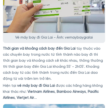
Vé máy bay đi Gia Lai - Ảnh: vemaybaygialai
Thời gian và khoảng cách bay đến Gia Lai
tùy thuộc vào
các chuyến bay trong nước từ tỉnh thành nào bay đi thì
thời gian bay và khoảng cách sẽ khác nhau, thông thường
thì thời gian bay đến Gia Lai khoảng 55' - 2h05'. Khoảng
cách bay từ các tỉnh thành trong nước đến Gia Lai dao
động từ vài trăm km trở lên.
Hiện tại
vé máy bay đi Gia Lai
được các hãng hàng không
khai thác như:
Vietnam Airlines
,
Bamboo Airways
,
Pacific
Airlines
,
Vietjet Air
...