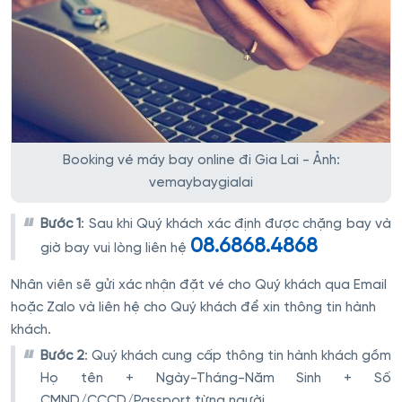
Booking vé máy bay online đi Gia Lai - Ảnh:
vemaybaygialai
Bước 1
: Sau khi Quý khách xác định được chặng bay và
08.6868.4868
giờ bay vui lòng liên hệ
Nhân viên sẽ gửi xác nhận đặt vé cho Quý khách qua Email
hoặc Zalo và liên hệ cho Quý khách để xin thông tin hành
khách.
Bước 2
: Quý khách cung cấp thông tin hành khách gồm
Họ tên + Ngày-Tháng-Năm Sinh + Số
CMND/CCCD/Passport từng người.