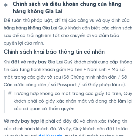
Chính sách và điều khoản chung của hãng
hàng không Gia Lai
Để tuân thủ pháp luật, chỉ thị của cảng vụ và quy định của
hãng hàng không Gia Lai
Quý khách cần biết các chính sách
sau để có trải nghiệm tốt cho chuyến đi và đảm bảo
quyền lợi của mình.
Chính sách khai báo thông tin cá nhân
Khi
đặt vé máy bay Gia Lai
Quý khách phải cung cấp thông
tin của từng hành khách gồm Họ tên + Năm sinh + Mã số
một trong các giấy tờ sau (Số Chứng minh nhân dân / Số
Căn cước công dân / số Passport / số Giấy phép lái xe).
Trường hợp không có một trong các giấy tờ trên, Quý
khách phải có giấy xác nhận mất và đang chờ làm lại
của cơ quan có thẩm quyền
Vé máy bay hợp lệ
phải có đầy đủ và chính xác thông tin
của chính hành khách đó. Vì vậy, Quý khách nên đặt trước