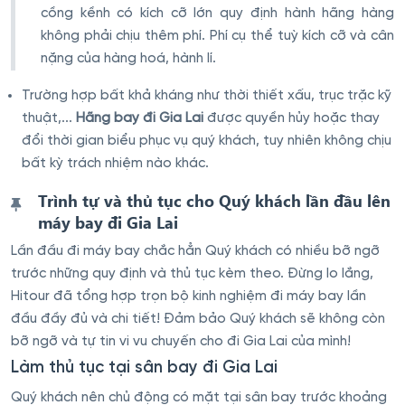
cồng kềnh có kích cỡ lớn quy định hành hãng hàng
không phải chịu thêm phí. Phí cụ thể tuỳ kích cỡ và cân
nặng của hàng hoá, hành lí.
Trường hợp bất khả kháng như thời thiết xấu, trục trặc kỹ
thuật,...
Hãng bay đi Gia Lai
được quyền hủy hoặc thay
đổi thời gian biểu phục vụ quý khách, tuy nhiên không chịu
bất kỳ trách nhiệm nào khác.
Trình tự và thủ tục cho Quý khách lần đầu lên
máy bay đi Gia Lai
Lần đầu đi máy bay chắc hẳn Quý khách có nhiều bỡ ngỡ
trước những quy định và thủ tục kèm theo. Đừng lo lắng,
Hitour đã tổng hợp trọn bộ kinh nghiệm đi máy bay lần
đầu đầy đủ và chi tiết! Đảm bảo Quý khách sẽ không còn
bỡ ngỡ và tự tin vi vu chuyến cho đi Gia Lai của mình!
Làm thủ tục tại sân bay đi Gia Lai
Quý khách nên chủ động có mặt tại sân bay trước khoảng