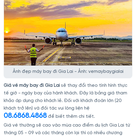
Ảnh đẹp máy bay đi Gia Lai - Ảnh: vemaybaygialai
Giá vé máy bay đi Gia Lai
sẽ thay đổi theo tình hình thực
tế giờ - ngày bay của hành khách. Đây là bảng giá tham
khảo áp dụng cho khách lẻ. Đối với khách đoàn lớn (20
khách trở lên) và đối tác vui lòng liện hệ
08.6868.4868
để biết thêm chi tiết.
Giá vé thường sẽ cao vào mùa cao điểm du lịch Gia Lai từ
tháng 05 - 09 và các tháng còn lại thì có nhiều chương