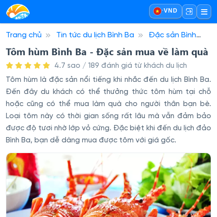
·
VND
Trang chủ
Tin tức du lịch Bình Ba
Đặc sản Bình
Ba
Tôm hùm Bình Ba - Đặc sản mua về làm quà
Tôm hùm Bình Ba - Đặc sản mua về làm quà
4.7 sao / 189 đánh giá từ khách du lịch
Tôm hùm là đặc sản nổi tiếng khi nhắc đến du lịch Bình Ba.
Đến đây du khách có thể thưởng thức tôm hùm tại chỗ
hoặc cũng có thể mua làm quà cho người thân bạn bè.
Loại tôm này có thời gian sống rất lâu mà vẫn đảm bảo
được độ tươi nhờ lớp vỏ cứng. Đặc biệt khi đến du lịch đảo
Bình Ba, bạn dễ dàng mua được tôm với giá gốc.