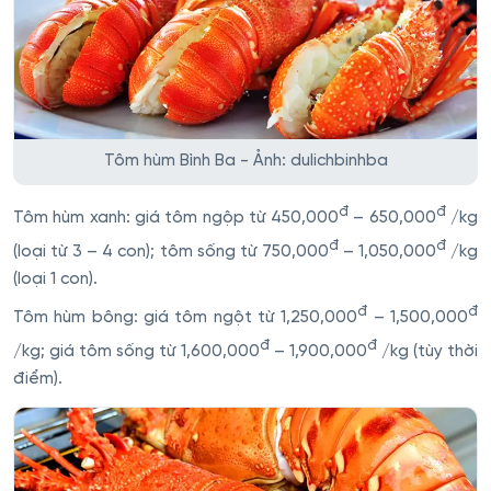
Tôm hùm Bình Ba - Ảnh: dulichbinhba
đ
đ
Tôm hùm xanh: giá tôm ngộp từ 450,000
– 650,000
/kg
đ
đ
(loại từ 3 – 4 con); tôm sống từ 750,000
– 1,050,000
/kg
(loại 1 con).
đ
đ
Tôm hùm bông: giá tôm ngột từ 1,250,000
– 1,500,000
đ
đ
/kg; giá tôm sống từ 1,600,000
– 1,900,000
/kg (tùy thời
điểm).