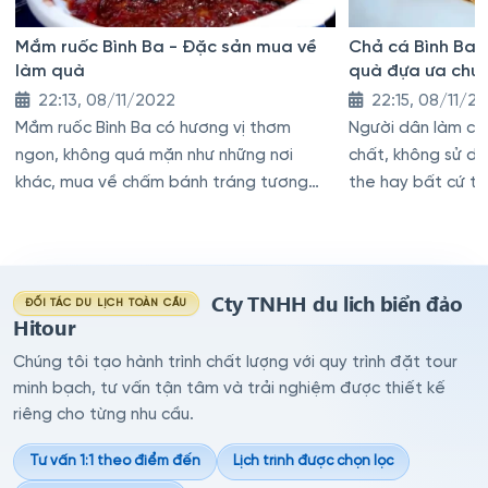
Mắm ruốc Bình Ba - Đặc sản mua về
Chả cá Bình Ba 
làm quà
quà đựa ưa chu
22:13, 08/11/2022
22:15, 08/11/2
Mắm ruốc Bình Ba có hương vị thơm
Người dân làm ch
ngon, không quá mặn như những nơi
chất, không sử d
khác, mua về chấm bánh tráng tương
the hay bất cứ thứ
hay các món xoài, cốc thì tuyệt vời
của cá tươi và rấ
Cty TNHH du lich biển đảo
ĐỐI TÁC DU LỊCH TOÀN CẦU
Hitour
Chúng tôi tạo hành trình chất lượng với quy trình đặt tour
minh bạch, tư vấn tận tâm và trải nghiệm được thiết kế
riêng cho từng nhu cầu.
Tư vấn 1:1 theo điểm đến
Lịch trình được chọn lọc