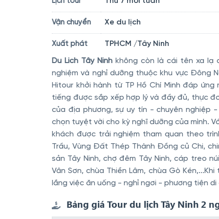
Thứ 7 mỗi tuần
Lịch tour
Xe du lịch
Vận chuyển
TPHCM /Tây Ninh
Xuất phát
Du Lich Tây Ninh
không còn là cái tên xa lạ 
nghiệm và nghỉ dưỡng thuộc khu vực Đông 
Hitour khởi hành từ TP Hồ Chí Minh đáp ứn
tiếng được sắp xếp hợp lý và đầy đủ, thực 
của địa phương, sự uy tín - chuyên nghiệp 
chọn tuyệt vời cho kỳ nghĩ dưỡng của mình. Với
khách được trải nghiệm tham quan theo trì
Trầu, Vùng Đất Thép Thành Đồng củ Chi, ch
sản Tây Ninh, chợ đêm Tây Ninh, cáp treo n
Vân Sơn, chùa Thiền Lâm, chùa Gò Kén,...Khi 
lắng việc ăn uống - nghỉ ngơi - phương tiện di 
Bảng giá Tour du lịch Tây Ninh 2 