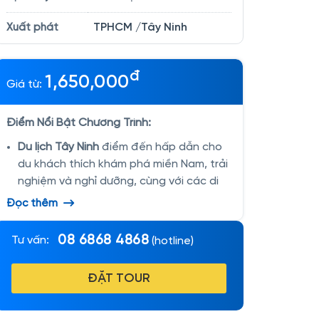
TPHCM /Tây Ninh
Xuất phát
đ
1,650,000
Giá từ:
Điểm Nổi Bật Chương Trình:
Du lịch Tây Ninh
điểm đến hấp dẫn cho
du khách thích khám phá miền Nam, trải
nghiệm và nghỉ dưỡng, cùng với các di
tích lịch sử khiến cho Tây Ninh trở thành
Đọc thêm
điểm du lịch nổi tiếng không chỉ ở Việt
Nam mà còn ở cả Thế Giới.
08 6868 4868
Tư vấn:
(hotline)
Tour du lịch Tây Ninh 2 ngày 1 đêm trọn
gói
của Hitour khởi hành từ TP Hồ Chí
ĐẶT TOUR
Minh đáp ứng mọi nhu cầu của khách
hàng