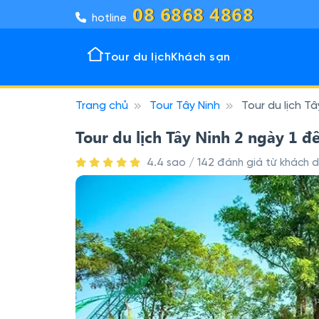
08 6868 4868
hotline
Tour du lịch
Khách sạn
Trang chủ
Tour Tây Ninh
Tour du lịch T
Tour 
Khách
Đô thị
Vịnh k
Tour du lịch Tây Ninh 2 ngày 1 
4.4 sao / 142 đánh giá từ khách du