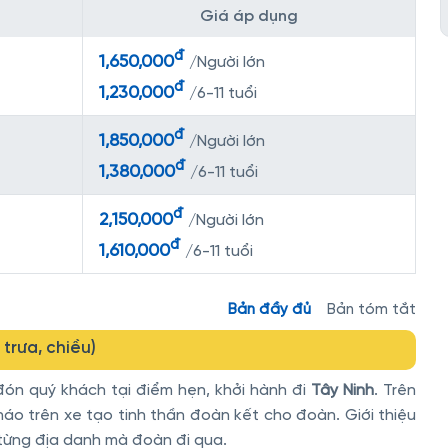
Giá áp dụng
đ
1,650,000
/Người lớn
đ
1,230,000
/6-11 tuổi
đ
1,850,000
/Người lớn
đ
1,380,000
/6-11 tuổi
đ
2,150,000
/Người lớn
đ
1,610,000
/6-11 tuổi
Bản đầy đủ
Bản tóm tắt
 trưa, chiều)
ón quý khách tại điểm hẹn, khởi hành đi
Tây Ninh
. Trên
áo trên xe tạo tinh thần đoàn kết cho đoàn. Giới thiệu
i từng địa danh mà đoàn đi qua.