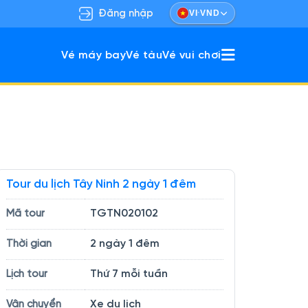
·
Đăng nhập
VI
VND
Vé máy bay
Vé tàu
Vé vui chơi
ù hợp gia đình & nhóm bạn.
khám phá vừa nghỉ dưỡng.
Tour du lịch Tây Ninh 2 ngày 1 đêm
TGTN020102
Mã tour
2 ngày 1 đêm
Thời gian
Thứ 7 mỗi tuần
Lịch tour
Xe du lịch
Vận chuyển