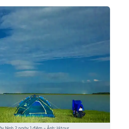
ây Ninh 2 ngày 1 đêm - Ảnh: Hitour