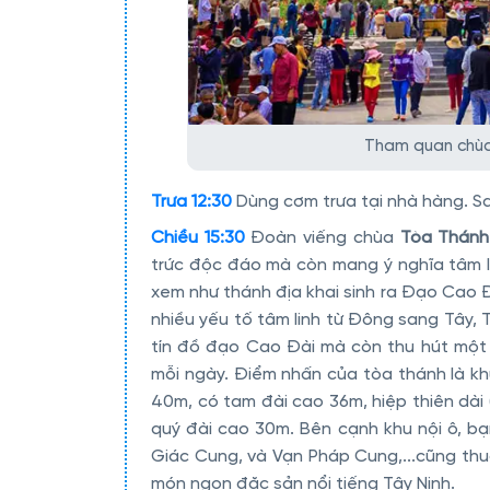
Tham quan chùa 
Trưa 12:30
Dùng cơm trưa tại nhà hàng. Sa
Chiều 15:30
Đoàn viếng chùa
Tòa Thánh
trức độc đáo mà còn mang ý nghĩa tâm l
xem như thánh địa khai sinh ra Đạo Cao Đ
nhiều yếu tố tâm linh từ Đông sang Tây, 
tín đồ đạo Cao Đài mà còn thu hút một 
mỗi ngày. Điểm nhấn của tòa thánh là khu
40m, có tam đài cao 36m, hiệp thiên dài 
quý đài cao 30m. Bên cạnh khu nội ô, b
Giác Cung, và Vạn Pháp Cung,...cũng th
món ngon đặc sản nổi tiếng Tây Ninh.