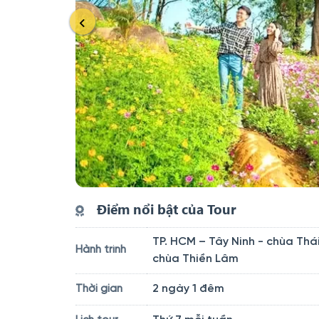
Điểm nổi bật của Tour
TP. HCM – Tây Ninh - chùa Thá
Hành trình
chùa Thiền Lâm
2 ngày 1 đêm
Thời gian