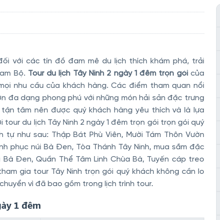
đối với các tín đồ đam mê du lịch thích khám phá, trải
Nam Bộ.
Tour du lịch Tây Ninh 2 ngày 1 đêm trọn gói
của
g mọi nhu cầu của khách hàng. Các điểm tham quan nổi
đơn đa dạng phong phú với những món hải sản đặc trưng
- tận tâm nên được quý khách hàng yêu thích và là lựa
 tour du lịch Tây Ninh 2 ngày 1 đêm trọn gói trọn gói quý
nh tự như sau: Thập Bát Phù Viên, Mười Tám Thôn Vườn
inh phục núi Bà Đen, Tòa Thánh Tây Ninh, mua sắm đặc
úi Bà Đen, Quần Thể Tâm Linh Chùa Bà, Tuyến cáp treo
tham gia tour Tây Ninh trọn gói quý khách không cần lo
chuyển vì đã bao gồm trong lịch trình tour.
ngày 1 đêm