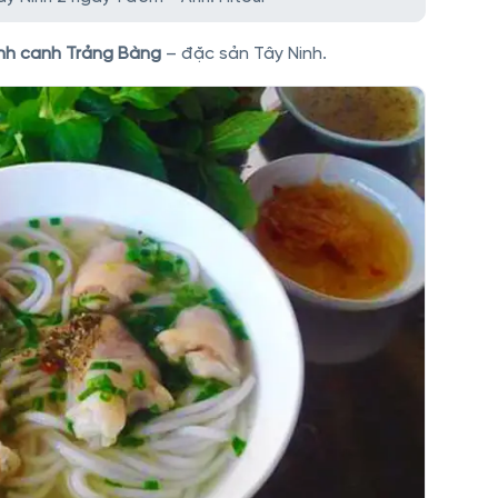
nh canh Trảng Bàng
– đặc sản Tây Ninh.