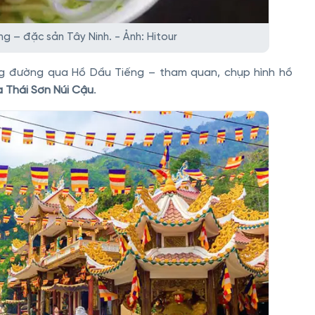
g – đặc sản Tây Ninh. - Ảnh: Hitour
g đường qua Hồ Dầu Tiếng – tham quan, chụp hình hồ
 Thái Sơn Núi Cậu
.