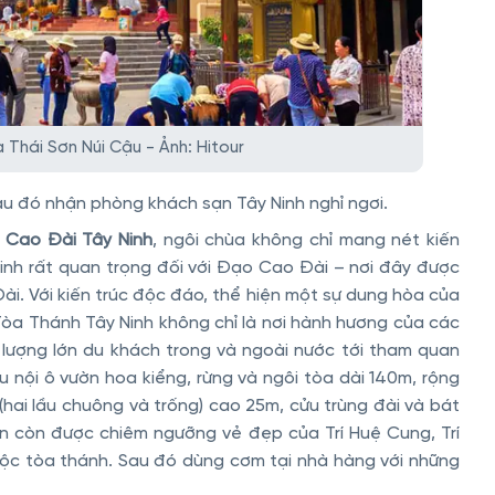
Thái Sơn Núi Cậu - Ảnh: Hitour
u đó nhận phòng khách sạn Tây Ninh nghỉ ngơi.
 Cao Đài Tây Ninh
, ngôi chùa không chỉ mang nét kiến
inh rất quan trọng đối với Đạo Cao Đài – nơi đây được
ài. Với kiến trúc độc đáo, thể hiện một sự dung hòa của
Tòa Thánh Tây Ninh không chỉ là nơi hành hương của các
lượng lớn du khách trong và ngoài nước tới tham quan
 nội ô vườn hoa kiểng, rừng và ngôi tòa dài 140m, rộng
(hai lầu chuông và trống) cao 25m, cửu trùng đài và bát
ạn còn được chiêm ngưỡng vẻ đẹp của Trí Huệ Cung, Trí
uộc tòa thánh. Sau đó dùng cơm tại nhà hàng với những