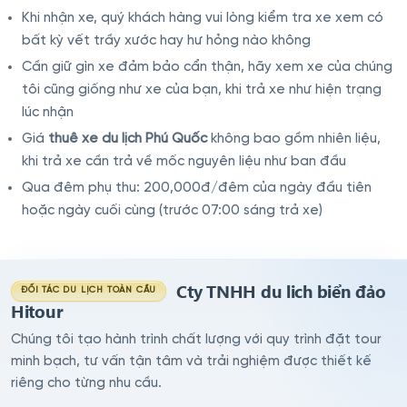
Khi nhận xe, quý khách hàng vui lòng kiểm tra xe xem có
bất kỳ vết trầy xước hay hư hỏng nào không
Cần giữ gìn xe đảm bảo cẩn thận, hãy xem xe của chúng
tôi cũng giống như xe của bạn, khi trả xe như hiện trạng
lúc nhận
Giá
thuê xe du lịch Phú Quốc
không bao gồm nhiên liệu,
khi trả xe cần trả về mốc nguyên liệu như ban đầu
Qua đêm phụ thu: 200,000đ/đêm của ngày đầu tiên
hoặc ngày cuối cùng (trước 07:00 sáng trả xe)
Cty TNHH du lich biển đảo
ĐỐI TÁC DU LỊCH TOÀN CẦU
Hitour
Chúng tôi tạo hành trình chất lượng với quy trình đặt tour
minh bạch, tư vấn tận tâm và trải nghiệm được thiết kế
riêng cho từng nhu cầu.