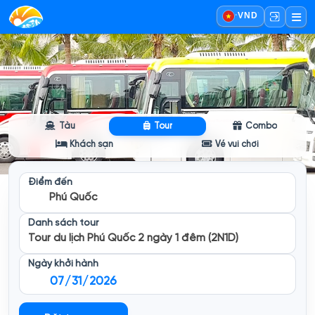
·
VND
Tàu
Tour
Combo
Khách sạn
Vé vui chơi
Điểm đến
Phú Quốc
Danh sách tour
Tour du lịch Phú Quốc 2 ngày 1 đêm (2N1D)
Ngày khởi hành