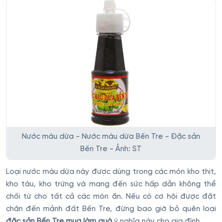
Nước màu dừa - Nước màu dừa Bến Tre - Đặc sản
Bến Tre - Ảnh: ST
Loại nước màu dừa này được dùng trong các món kho thịt,
kho tàu, kho trứng và mang đến sức hấp dẫn không thể
chối từ cho tất cả các món ăn. Nếu có cơ hội được đặt
chân đến mảnh đất Bến Tre, đừng bao giờ bỏ quên loại
đặc sản Bến Tre mua làm quà
ý nghĩa này cho gia đình.