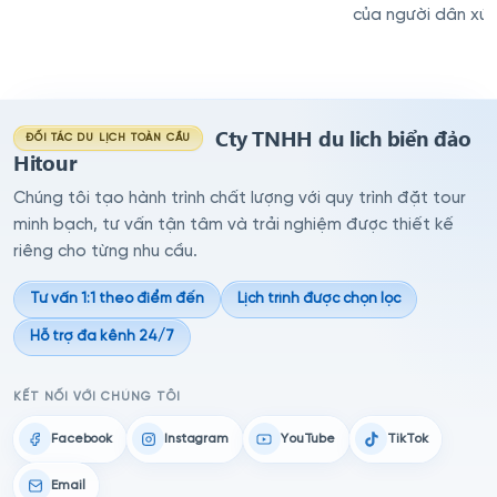
của người dân xứ
Cty TNHH du lich biển đảo
ĐỐI TÁC DU LỊCH TOÀN CẦU
Hitour
Chúng tôi tạo hành trình chất lượng với quy trình đặt tour
minh bạch, tư vấn tận tâm và trải nghiệm được thiết kế
riêng cho từng nhu cầu.
Tư vấn 1:1 theo điểm đến
Lịch trình được chọn lọc
Hỗ trợ đa kênh 24/7
KẾT NỐI VỚI CHÚNG TÔI
Facebook
Instagram
YouTube
TikTok
Email