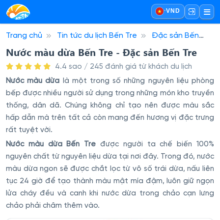
·
VND
Trang chủ
Tin tức du lịch Bến Tre
Đặc sản Bến
Tre
Nước màu dừa Bến Tre - Đặc sản Bến Tre
Nước màu dừa Bến Tre - Đặc sản Bến Tre
4.4 sao / 245 đánh giá từ khách du lịch
Nước màu dừa
là một trong số những nguyên liệu phòng
bếp được nhiều người sử dụng trong những món kho truyền
thống, dân dã. Chúng không chỉ tạo nên được màu sắc
hấp dẫn mà trên tất cả còn mang đến hương vị đặc trưng
rất tuyệt vời.
Nước màu dừa Bến Tre
được người ta chế biến 100%
nguyên chất từ nguyên liệu dừa tại nơi đây. Trong đó, nước
màu dừa ngon sẽ được chắt lọc từ vô số trái dừa, nấu liên
tục 24 giờ để tạo thành màu mật mía đậm, luôn giữ ngọn
lửa cháy đều và canh khi nước dừa trong chảo cạn lưng
chảo phải châm thêm vào.