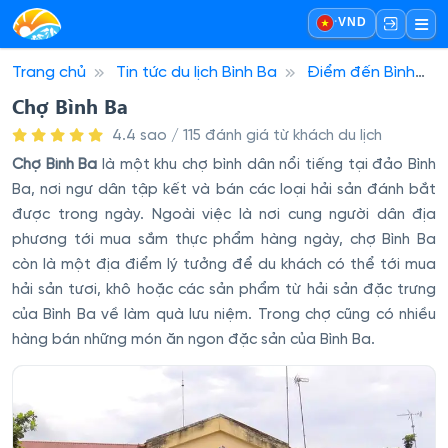
·
VND
Trang chủ
Tin tức du lịch Bình Ba
Điểm đến Bình
Ba
Chợ Bình Ba
Chợ Bình Ba
4.4 sao / 115 đánh giá từ khách du lịch
Chợ Bình Ba
là một khu chợ bình dân nổi tiếng tại đảo Bình
Ba, nơi ngư dân tập kết và bán các loại hải sản đánh bắt
được trong ngày. Ngoài việc là nơi cung người dân địa
phương tới mua sắm thực phẩm hàng ngày, chợ Bình Ba
còn là một địa điểm lý tưởng để du khách có thể tới mua
hải sản tươi, khô hoặc các sản phẩm từ hải sản đặc trưng
của Bình Ba về làm quà lưu niệm. Trong chợ cũng có nhiều
hàng bán những món ăn ngon đặc sản của Bình Ba.