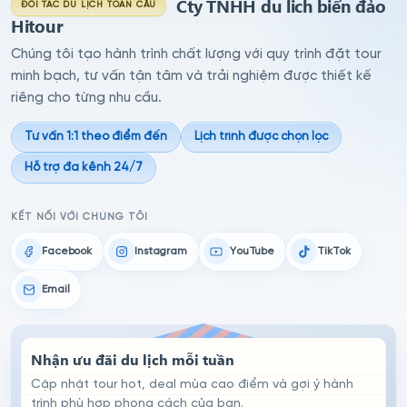
Cty TNHH du lich biển đảo
ĐỐI TÁC DU LỊCH TOÀN CẦU
Hitour
Chúng tôi tạo hành trình chất lượng với quy trình đặt tour
minh bạch, tư vấn tận tâm và trải nghiệm được thiết kế
riêng cho từng nhu cầu.
Tư vấn 1:1 theo điểm đến
Lịch trình được chọn lọc
Hỗ trợ đa kênh 24/7
KẾT NỐI VỚI CHÚNG TÔI
Facebook
Instagram
YouTube
TikTok
Email
Nhận ưu đãi du lịch mỗi tuần
Cập nhật tour hot, deal mùa cao điểm và gợi ý hành
trình phù hợp phong cách của bạn.