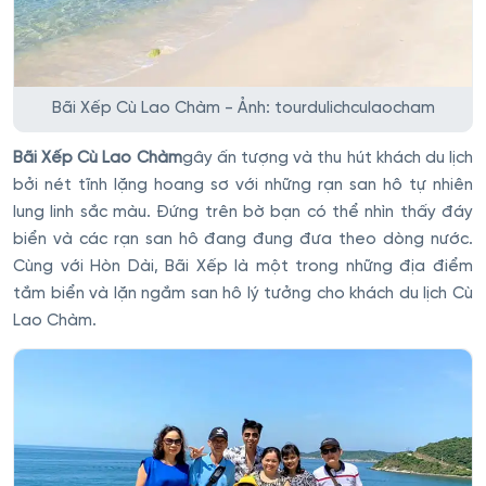
Bãi Xếp Cù Lao Chàm - Ảnh: tourdulichculaocham
Bãi Xếp Cù Lao Chàm
gây ấn tượng và thu hút khách du lịch
bởi nét tĩnh lặng hoang sơ với những rạn san hô tự nhiên
lung linh sắc màu. Đứng trên bờ bạn có thể nhìn thấy đáy
biển và các rạn san hô đang đung đưa theo dòng nước.
Cùng với Hòn Dài, Bãi Xếp là một trong những địa điểm
tắm biển và lặn ngắm san hô lý tưởng cho khách du lịch Cù
Lao Chàm.