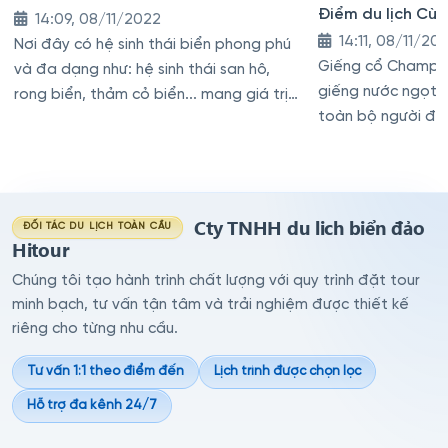
Điểm du lịch Cù
14:09, 08/11/2022
cho khách FA
14:11, 08/11/20
Nơi đây có hệ sinh thái biển phong phú
Giếng cổ Champa
và đa dạng như: hệ sinh thái san hô,
giếng nước ngọt 
rong biển, thảm cỏ biển... mang giá trị
toàn bộ người đị
đa dạng sinh học cao.
cũng là giếng cổ n
Cty TNHH du lich biển đảo
ĐỐI TÁC DU LỊCH TOÀN CẦU
Hitour
Chúng tôi tạo hành trình chất lượng với quy trình đặt tour
minh bạch, tư vấn tận tâm và trải nghiệm được thiết kế
riêng cho từng nhu cầu.
Tư vấn 1:1 theo điểm đến
Lịch trình được chọn lọc
Hỗ trợ đa kênh 24/7