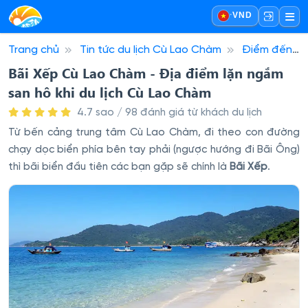
·
VND
Trang chủ
Tin tức du lịch Cù Lao Chàm
Điểm đến
Cù Lao Chàm
Bãi Xếp Cù Lao Chàm - Địa điểm lặn
Bãi Xếp Cù Lao Chàm - Địa điểm lặn ngắm
ngắm san hô khi du lịch Cù Lao Chàm
san hô khi du lịch Cù Lao Chàm
4.7 sao / 98 đánh giá từ khách du lịch
Từ bến cảng trung tâm Cù Lao Chàm, đi theo con đường
chạy dọc biển phía bên tay phải (ngược hướng đi Bãi Ông)
thì bãi biển đầu tiên các bạn gặp sẽ chính là
Bãi Xếp
.