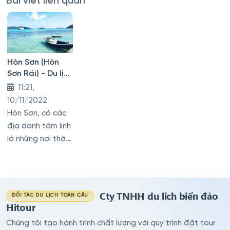
Bài viết liên quan
Hòn Sơn (Hòn
Sơn Rái) - Du lịch
Hòn Sơn
11:21,
10/11/2022
Hòn Sơn, có các
địa danh tâm linh
là những nơi thờ
tự như Đình Thần
Lại Sơn, Miếu Bà
Cố Chủ, Thánh
thất Cao Đài,
Cty TNHH du lich biển đảo
ĐỐI TÁC DU LỊCH TOÀN CẦU
chùa Hải Sơn,
Hitour
Thánh Thất Cao
Chúng tôi tạo hành trình chất lượng với quy trình đặt tour
Đài trên Bãi Nhà