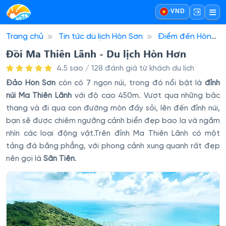
·
VND
Trang chủ
Tin tức du lịch Hòn Sơn
Điểm đến Hòn
Sơn
Đồi Ma Thiên Lãnh - Du lịch Hòn Hơn
Đồi Ma Thiên Lãnh - Du lịch Hòn Hơn
4.5 sao / 128 đánh giá từ khách du lịch
Đảo Hòn Sơn
còn có 7 ngọn núi, trong đó nổi bật là
đỉnh
núi Ma Thiên Lãnh
với độ cao 450m. Vượt qua những bậc
thang và đi qua con đường mòn đầy sỏi, lên đến đỉnh núi,
bạn sẽ được chiêm ngưỡng cảnh biển đẹp bao la và ngắm
nhìn các loại động vật.Trên đỉnh Ma Thiên Lãnh có một
tảng đá bằng phẳng, với phong cảnh xung quanh rất đẹp
nên gọi là
Sân Tiên
.