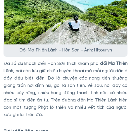
Đồi Ma Thiên Lãnh - Hòn Sơn - Ảnh: HItour.vn
Đa số du khách đến Hòn Sơn thích khám phá
đồi Ma Thiên
Lãnh
, nơi còn lưu giữ nhiều huyền thoại mà mỗi người dân ở
đây đều biết đến. Đó là chuyện các nàng tiên thường
giáng trần nơi đỉnh núi, gọi là sân tiên. Về sau, nơi đây có
nhiều cây rừng, nhiều hang động thanh tịnh nên có nhiều
đạo sĩ tìm đến ẩn tu. Trên đường đến Ma Thiên Lãnh hiện
còn một tượng Phật lộ thiên và nhiều vết tích của người
xưa ghi lại trên đá.