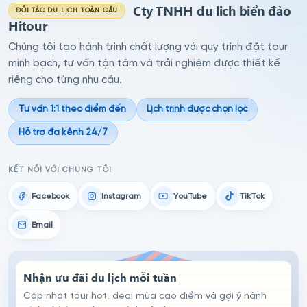
Cty TNHH du lich biển đảo
ĐỐI TÁC DU LỊCH TOÀN CẦU
Hitour
Chúng tôi tạo hành trình chất lượng với quy trình đặt tour
minh bạch, tư vấn tận tâm và trải nghiệm được thiết kế
riêng cho từng nhu cầu.
Tư vấn 1:1 theo điểm đến
Lịch trình được chọn lọc
Hỗ trợ đa kênh 24/7
KẾT NỐI VỚI CHÚNG TÔI
Facebook
Instagram
YouTube
TikTok
Email
Nhận ưu đãi du lịch mỗi tuần
Cập nhật tour hot, deal mùa cao điểm và gợi ý hành