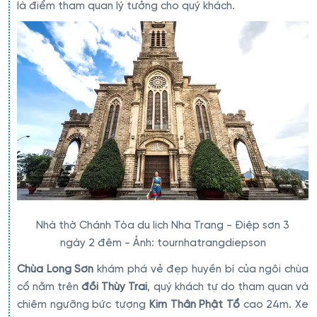
là điểm tham quan lý tưởng cho quý khách.
Nhà thờ Chánh Tòa du lịch Nha Trang - Điệp sơn 3
ngày 2 đêm - Ảnh: tournhatrangdiepson
Chùa Long Sơn
khám phá vẻ đẹp huyền bí của ngôi chùa
cổ nằm trên
đồi Thùy Trai
, quý khách tự do tham quan và
chiêm ngưỡng bức tượng
Kim Thân Phật Tổ
cao 24m. Xe