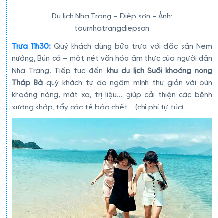
Du lịch Nha Trang - Điệp sơn - Ảnh:
tournhatrangdiepson
Trưa 11h30:
Quý khách dùng bữa trưa với đặc sản Nem
nướng, Bún cá – một nét văn hóa ẩm thực của người dân
Nha Trang. Tiếp tục đến
khu du lịch Suối khoáng nóng
Tháp Bà
quý khách tự do ngâm mình thư giản với bùn
khoáng nóng, mát xa, trị liệu... giúp cải thiện các bệnh
xương khớp, tẩy các tế bào chết... (chi phí tự túc)