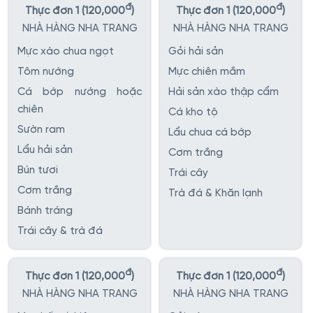
đ
đ
Thực đơn 1 (120,000
)
Thực đơn 1 (120,000
)
NHÀ HÀNG NHA TRANG
NHÀ HÀNG NHA TRANG
Mực xào chua ngọt
Gỏi hải sản
Tôm nướng
Mực chiên mắm
Cá bớp nướng hoặc
Hải sản xào thập cẩm
chiên
Cá kho tộ
Sườn ram
Lẩu chua cá bớp
Lẩu hải sản
Cơm trắng
Bún tươi
Trái cây
Cơm trắng
Trà đá & Khăn lạnh
Bánh tráng
Trái cây & trà đá
đ
đ
Thực đơn 1 (120,000
)
Thực đơn 1 (120,000
)
NHÀ HÀNG NHA TRANG
NHÀ HÀNG NHA TRANG