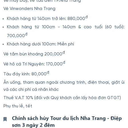
Vé máy bay, vé tàu đến TP.Nha Trang
Vé Vinwonders Nha Trang
đ
Khách hàng từ 140cm trở lên: 880,000
Khách hàng từ 100cm - 140cm & cao tuổi (60 tuổi):
đ
700,000
Khách hàng dưới 100cm: Miễn phí
đ
Vé tắm bùn khoáng 200,000
đ
Vé hồ cá Trí Nguyên: 170,000
đ
Tàu đáy kính: 80,000
Ăn uống, tham quan ngoài chương trình, điện thoại, giặt ủi
và các chi phí cá nhân khác
Thuế V.A.T 10% (đối với Quý khách cần lấy hóa đơn GTGT)
Phụ thu lễ, tết
Chính sách hủy Tour du lịch Nha Trang - Điệp
sơn 3 ngày 2 đêm