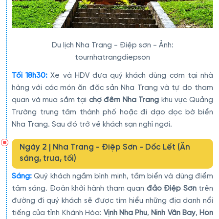
Du lịch Nha Trang - Điệp sơn - Ảnh:
tournhatrangdiepson
Tối 18h30:
Xe và HDV đưa quý khách dùng cơm tại nhà
hàng với các món ăn đặc sản Nha Trang và tự do tham
quan và mua sắm tại
chợ đêm Nha Trang
khu vực Quảng
Trường trung tâm thành phố hoặc đi dạo dọc bờ biển
Nha Trang. Sau đó trở về khách sạn nghỉ ngơi.
Ngày 2 | Nha Trang - Điệp Sơn - Dốc Lết (Ăn
sáng, trưa, tối)
Sáng:
Quý khách ngắm bình minh, tắm biển và dùng điểm
tâm sáng. Đoàn khởi hành tham quan
đảo Điệp Sơn
trên
đường đi quý khách sẽ được tìm hiểu những địa danh nổi
tiếng của tỉnh Khánh Hòa:
Vịnh Nha Phu
,
Ninh Vân Bay
,
Hòn