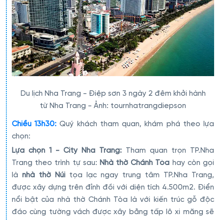
Du lịch Nha Trang - Điệp sơn 3 ngày 2 đêm khởi hành
từ Nha Trang - Ảnh: tournhatrangdiepson
Chiều 13h30:
Quý khách tham quan, khám phá theo lựa
chọn:
Lựa chọn 1 - City Nha Trang:
Tham quan trọn TP.Nha
Trang theo trình tự sau:
Nhà thờ Chánh Tòa
hay còn gọi
là
nhà thờ Núi
tọa lạc ngay trung tâm TP.Nha Trang,
được xây dựng trên đỉnh đồi với diện tích 4.500m2. Điển
nổi bật của nhà thờ Chánh Tòa là với kiến trúc gỗ độc
đáo cùng tường vách được xây bằng tấp lô xi măng sẽ