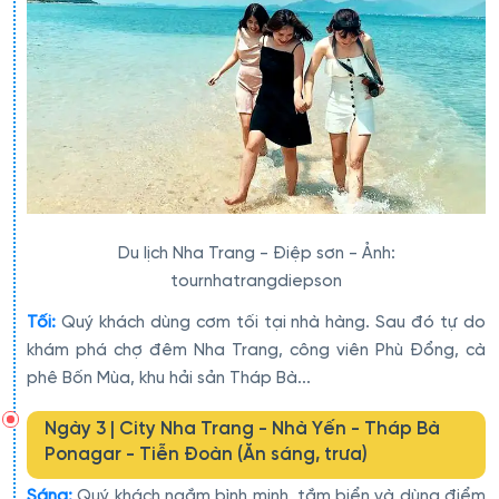
Du lịch Nha Trang - Điệp sơn - Ảnh:
tournhatrangdiepson
Tối:
Quý khách dùng cơm tối tại nhà hàng. Sau đó tự do
khám phá chợ đêm Nha Trang, công viên Phù Đổng, cà
phê Bốn Mùa, khu hải sản Tháp Bà...
Ngày 3 | City Nha Trang - Nhà Yến - Tháp Bà
Ponagar - Tiễn Đoàn (Ăn sáng, trưa)
Sáng:
Quý khách ngắm bình minh, tắm biển và dùng điểm