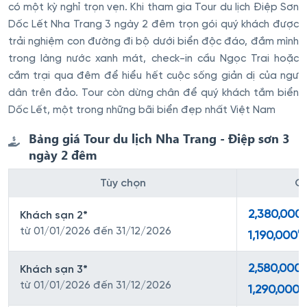
có một kỳ nghỉ trọn vẹn. Khi tham gia Tour du lịch Điệp Sơn
Dốc Lết Nha Trang 3 ngày 2 đêm trọn gói quý khách được
trải nghiệm con đường đi bộ dưới biển độc đáo, đắm mình
trong làng nước xanh mát, check-in cầu Ngọc Trai hoặc
cắm trại qua đêm để hiểu hết cuộc sống giản dị của ngư
dân trên đảo. Tour còn dừng chân để quý khách tắm biển
Dốc Lết, một trong những bãi biển đẹp nhất Việt Nam
Bảng giá Tour du lịch Nha Trang - Điệp sơn 3
ngày 2 đêm
Tùy chọn
Gi
2,380,000
Khách sạn 2*
đ
từ 01/01/2026 đến 31/12/2026
1,190,000
2,580,000
Khách sạn 3*
đ
từ 01/01/2026 đến 31/12/2026
1,290,000