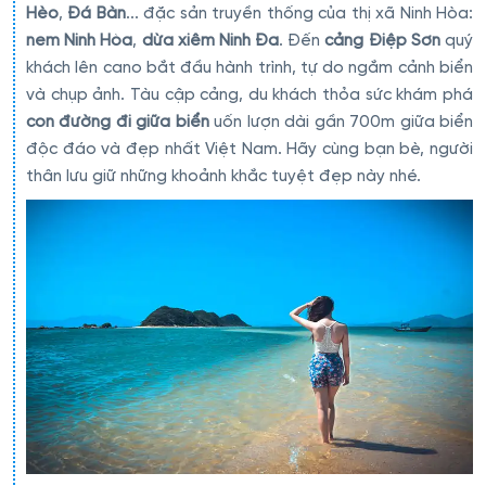
Hèo
,
Đá Bàn
... đặc sản truyền thống của thị xã Ninh Hòa:
nem Ninh Hòa
,
dừa xiêm Ninh Đa
. Đến
cảng Điệp Sơn
quý
khách lên cano bắt đầu hành trình, tự do ngắm cảnh biển
và chụp ảnh. Tàu cập cảng, du khách thỏa sức khám phá
con đường đi giữa biển
uốn lượn dài gần 700m giữa biển
độc đáo và đẹp nhất Việt Nam. Hãy cùng bạn bè, người
thân lưu giữ những khoảnh khắc tuyệt đẹp này nhé.