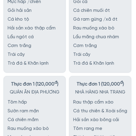
Mực hấp /chiên
Gỏi cá
Gỏi hải sản
Cá chiên muối ớt
Cá kho tộ
Gà ram gừng /xã ớt
Hải sản xào thập cẩm
Rau muống xào bò
Lẩu ngót cá
Lẩu măng chua nhám
Cơm trắng
Cơm trắng
Trái cây
Trái cây
Trà đá & Khăn lạnh
Trà đá & Khăn lạnh
đ
đ
Thực đơn 1 (120,000
)
Thực đơn 1 (120,000
)
QUÁN ĂN ĐỊA PHƯƠNG
NHÀ HÀNG NHA TRANG
Tôm hấp
Rau thập cẩm xào
Sườn ram mặn
Cá thu chiên & Xoài sống
Cá chiên mắm
Hải sản xào bông cải
Rau muống xào bò
Tôm rang me