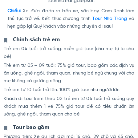
tournhatrangdiepson
Chiều:
Xe đưa đoàn ra bến xe, sân bay Cam Ranh làm
thủ tục trở về. Kết thúc chương trình
Tour Nha Trang
và
hẹn gặp lại Quý khách vào những chuyến đi sau!
Chính sách trẻ em
Trẻ em 04 tuổi trở xuống: miễn giá tour (cha mẹ tự lo cho
bé)
Trẻ em từ 05 – 09 tuổi: 75% giá tour, bao gồm các dịch vụ
ăn uống, ghế ngồi, tham quan, nhưng bé ngủ chung với cha
mẹ không có giường riêng
Trẻ em từ 10 tuổi trở lên: 100% giá tour như người lớn
Khách đi tour kèm theo 02 trẻ em từ 04 tuổi trở xuống quý
khách mua thêm 1 vé 75% giá tour để có tiêu chuẩn ăn
uống, ghế ngồi, tham quan cho bé
Tour bao gồm
Phương tiện: Xe du lịch đời mới 16 chỗ, 29 chỗ và 45 chỗ,