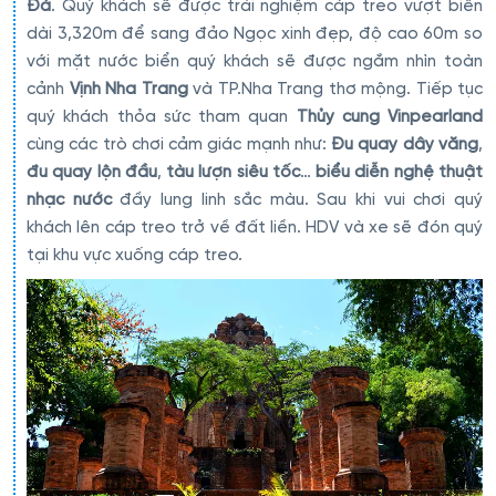
Đá
. Quý khách sẽ được trải nghiệm cáp treo vượt biển
dài 3,320m để sang đảo Ngọc xinh đẹp, độ cao 60m so
với mặt nước biển quý khách sẽ được ngắm nhìn toàn
cảnh
Vịnh Nha Trang
và TP.Nha Trang thơ mộng. Tiếp tục
quý khách thỏa sức tham quan
Thủy cung Vinpearland
cùng các trò chơi cảm giác mạnh như:
Đu quay dây văng
,
đu quay lộn đầu
,
tàu lượn siêu tốc
…
biểu diễn nghệ thuật
nhạc nước
đầy lung linh sắc màu. Sau khi vui chơi quý
khách lên cáp treo trở về đất liền. HDV và xe sẽ đón quý
tại khu vực xuống cáp treo.