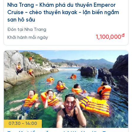
Nha Trang - Khám phá du thuyền Emperor
Cruise - chèo thuyền kayak - lặn biển ngắm
san hô sâu
Đón tại Nha Trang
đ
1,100,000
Khởi hành mỗi ngày
07:30 - 14:00