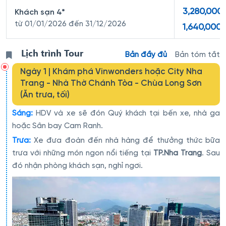
3,280,000
Khách sạn 4*
từ 01/01/2026 đến 31/12/2026
1,640,000
Lịch trình Tour
Bản đầy đủ
Bản tóm tắt
Ngày 1 | Khám phá Vinwonders hoặc City Nha
Trang - Nhà Thờ Chánh Tòa - Chùa Long Sơn
(Ăn trưa, tối)
Sáng:
HDV và xe sẽ đón Quý khách tại bến xe, nhà ga
hoặc Sân bay Cam Ranh.
Trưa:
Xe đưa đoàn đến nhà hàng để thưởng thức bữa
trưa với những món ngon nổi tiếng tại
TP.Nha Trang
. Sau
đó nhận phòng khách sạn, nghỉ ngơi.