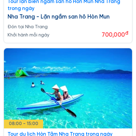
Tour lặn biển ngắm san hô Hòn Mun Nha Trang
trong ngày
Nha Trang - Lặn ngắm san hô Hòn Mun
Đón tại Nha Trang
đ
700,000
Khởi hành mỗi ngày
08:00 - 15:00
Tour du lịch Hòn Tằm Nha Trang trong ngày