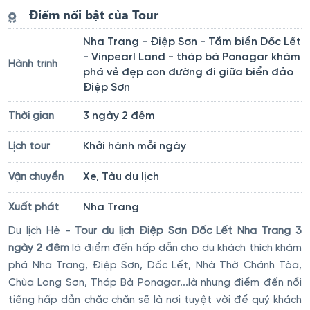
Điểm nổi bật của Tour
Nha Trang - Điệp Sơn - Tắm biển Dốc Lết
- Vinpearl Land - tháp bà Ponagar khám
Hành trình
phá vẻ đẹp con đường đi giữa biển đảo
Điệp Sơn
3 ngày 2 đêm
Thời gian
Khởi hành mỗi ngày
Lịch tour
Xe, Tàu du lịch
Vận chuyển
Nha Trang
Xuất phát
Du lịch Hè -
Tour du lịch Điệp Sơn Dốc Lết Nha Trang 3
ngày 2 đêm
là điểm đến hấp dẫn cho du khách thích khám
phá Nha Trang, Điệp Sơn, Dốc Lết, Nhà Thờ Chánh Tòa,
Chùa Long Sơn, Tháp Bà Ponagar...là nhưng điểm đến nổi
tiếng hấp dẫn chắc chắn sẽ là nơi tuyệt vời để quý khách