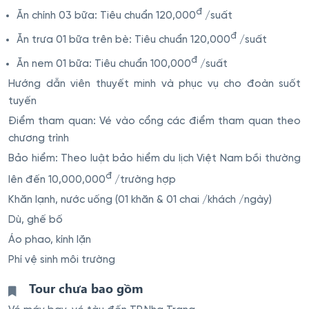
đ
Ăn chính 03 bữa: Tiêu chuẩn 120,000
/suất
đ
Ăn trưa 01 bữa trên bè: Tiêu chuẩn 120,000
/suất
đ
Ăn nem 01 bữa: Tiêu chuẩn 100,000
/suất
Hướng dẫn viên thuyết minh và phục vụ cho đoàn suốt
tuyến
Điểm tham quan: Vé vào cổng các điểm tham quan theo
chương trình
Bảo hiểm: Theo luật bảo hiểm du lịch Việt Nam bồi thường
đ
lên đến 10,000,000
/trường hợp
Khăn lạnh, nước uống (01 khăn & 01 chai /khách /ngày)
Dù, ghế bố
Áo phao, kính lặn
Phí vệ sinh môi trường
Tour chưa bao gồm