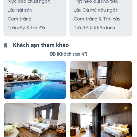
Mực xào chua ngọt
Thịt heo đùi kho tiêu
Lẩu hải sản
Lẩu Cá mú nấu ngót
Cơm trắng
Com trắng & Trái cây
Trái cây & trà đá
Trà đá & Khăn lạnh
Khách sạn tham khảo
BB (Khách sạn 4*)