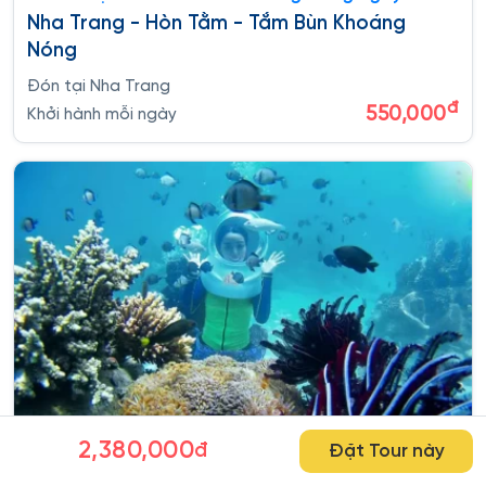
Nha Trang - Hòn Tằm - Tắm Bùn Khoáng
Nóng
Đón tại Nha Trang
đ
550,000
Khởi hành mỗi ngày
20:30 - 13:00
2,380,000
đ
Đặt Tour này
Tour đi bộ dưới biển Nha Trang trong ngày