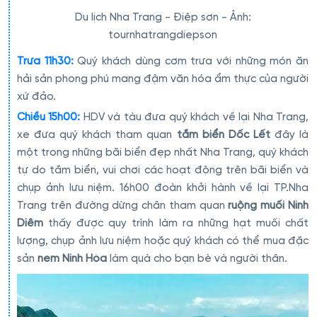
Du lịch Nha Trang - Điệp sơn - Ảnh:
tournhatrangdiepson
Trưa 11h30:
Quý khách dùng cơm trưa với những món ăn
hải sản phong phú mang đậm văn hóa ẩm thực của người
xứ đảo.
Chiều 15h00:
HDV và tàu đưa quý khách về lại Nha Trang,
xe đưa quý khách tham quan
tắm biển Dốc Lết
đây là
một trong những bãi biển đẹp nhất Nha Trang, quý khách
tự do tắm biển, vui chơi các hoạt động trên bãi biển và
chụp ảnh lưu niệm. 16h00 đoàn khởi hành về lại TP.Nha
Trang trên đường dừng chân tham quan
ruộng muối Ninh
Diêm
thấy được quy trình làm ra những hạt muối chất
lượng, chụp ảnh lưu niệm hoặc quý khách có thể mua đặc
sản
nem Ninh Hòa
làm quà cho bạn bè và người thân.