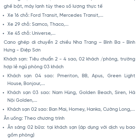
ghế bật, máy lạnh tùy theo số lượng thực tế
Xe 16 chỗ: Ford Transit, Mercedes Transit,...
Xe 29 chỗ: Samco, Thaco,...
Xe 45 chỗ: Universe,...
Cano ghép di chuyển 2 chiều Nha Trang – Bình Ba - Bình
Hưng - Điệp Sơn
Khách sạn: Tiêu chuẩn 2 - 4 sao, 02 khách /phòng, trường
hợp lẻ ngủ phòng 03 khách
Khách sạn 04 sao: Pmeriton, BB, Apus, Green Light
House, Bonjour,...
Khách sạn 03 sao: Nam Hùng, Golden Beach, Siren, Hà
Nội Golden,...
Khách sạn 02 sao: Ban Mai, Homey, Hanka, Cường Long,...
Ăn uống: Theo chương trình
Ăn sáng 02 bữa: tại khách sạn (áp dụng với dịch vụ bao
gồm phòng)