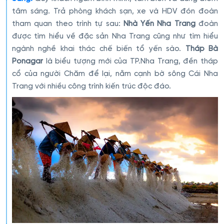
tâm sáng. Trả phòng khách sạn, xe và HDV đón đoàn
tham quan theo trình tự sau:
Nhà Yến Nha Trang
đoàn
được tìm hiểu về đặc sản Nha Trang cũng như tìm hiểu
ngành nghề khai thác chế biến tổ yến sào.
Tháp Bà
Ponagar
là biểu tượng mới của TP.Nha Trang, đền tháp
cổ của người Chăm để lại, nằm cạnh bờ sông Cái Nha
Trang với nhiều công trình kiến trúc độc đáo.