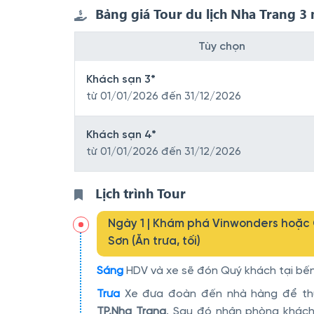
Bảng giá Tour du lịch Nha Trang 3
Tùy chọn
Khách sạn 3*
từ 01/01/2026 đến 31/12/2026
Khách sạn 4*
từ 01/01/2026 đến 31/12/2026
Lịch trình Tour
Ngày 1 | Khám phá Vinwonders hoặc 
Sơn (Ăn trưa, tối)
Sáng
HDV và xe sẽ đón Quý khách tại bế
Trưa
Xe đưa đoàn đến nhà hàng để thưở
TP.Nha Trang
. Sau đó nhận phòng khách