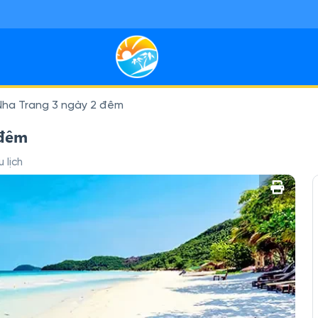
 Nha Trang 3 ngày 2 đêm
Miền Nam
 sạn Miền Bắc
29
7
 sôi động, miền Tây thân thiện và đảo nắng — tiện kết nối bay, ph
ỳ thú, ruộng bậc thang và phố cổ — lịch trình linh hoạt, hợp nhịp 
 đêm
 lịch