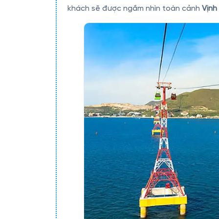
khách sẽ được ngắm nhìn toàn cảnh
Vịnh