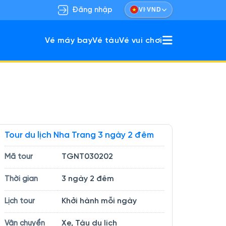
·
Đăng nhập
VI
VND
Vé máy bay
Vé tàu
Vé vui chơi
ù hợp gia đình & nhóm bạn.
khám phá vừa nghỉ dưỡng.
Tour du lịch Nha Trang 3 ngày 2 đêm
TGNT030202
Mã tour
3 ngày 2 đêm
Thời gian
Khởi hành mỗi ngày
Lịch tour
Xe, Tàu du lịch
Vận chuyển