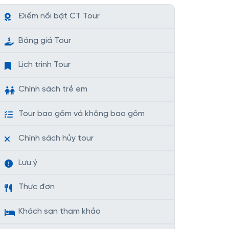
Các điểm tham quan nổi tiếng được
sắp xếp hợp lý và đầy đủ, thực đơn đa
Điểm nổi bật CT Tour
dạng phong phú với những món ăn đặc
trưng của địa phương, uy tín - chuyên
Bảng giá Tour
nghiệp - tận tâm nên được quý khách
hàng yêu thích và là lựa chọn tuyệt vời
Lịch trình Tour
cho kỳ nghĩ dưỡng của mình.
Chính sách trẻ em
Với Tour du lịch Nha Trang 3 ngày 2 đêm
trọn gói quý khách được trải nghiệm
Tour bao gồm và không bao gồm
tham quan với 3 option theo trình tự như
sau: Nhà thờ Chánh Tòa, Chùa Long
Chính sách hủy tour
Sơn, Vinwonders Nha Trang, The World
Garden Vinwonders, King's Garden
Lưu ý
Vinwonders, Fairy Land Vinwonders,
Thủy cung Vinwonders, chợ đêm Nha
Thực đơn
Trang, đảo Bình Ba, Bãi Chướng, Hòn
Rùa, Điện Địa Tang, khu du lịch Thiên
Khách sạn tham khảo
Thủy, chợ Bình Ba - option 2: đảo Điệp
Sơn, tắm biển Dốc Lết, ruộng muối Ninh