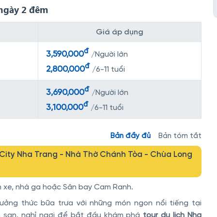
 ngày 2 đêm
Giá áp dụng
đ
3,590,000
/Người lớn
đ
2,800,000
/6-11 tuổi
đ
3,690,000
/Người lớn
đ
3,100,000
/6-11 tuổi
Bản đầy đủ
Bản tóm tắt
City Nha Trang - Nhà Thờ Chánh Tòa - Chùa Long
n xe, nhà ga hoặc Sân bay Cam Ranh.
ng thức bữa trưa với những món ngon nổi tiếng tại
 sạn, nghỉ ngơi để bắt đầu khám phá
tour du lịch Nha