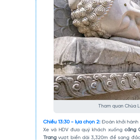
Tham quan Chùa Lo
Chiều 13:30 - lựa chọn 2:
Đoàn khởi hành đ
Xe và HDV đưa quý khách xuống
cảng 
Trang
vượt biển dài 3,320m để sang đảo