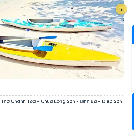
 Thờ Chánh Tòa - Chùa Long Sơn - Bình Ba - Điệp Sơn