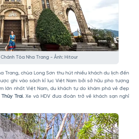
Chánh Tòa Nha Trang - Ảnh: Hitour
ha Trang, chùa Long Sơn thu hút nhiều khách du lịch đến
ợc ghi vào sách kỉ lục Việt Nam bởi sở hữu pho tượng
 lớn nhất Việt Nam, du khách tự do khám phá vẻ đẹp
 Thùy Trai
. Xe và HDV đưa đoàn trở về khách sạn nghỉ