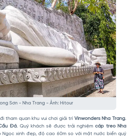
ng Sơn - Nha Trang - Ảnh: Hitour
i tham quan khu vui chơi giải trí
Vinwonders Nha Trang
.
Cầu Đá
. Quý khách sẽ được trải nghiệm
cáp treo Nha
 Ngọc xinh đẹp, độ cao 60m so với mặt nước biển quý