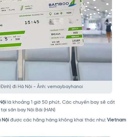
Định) đi Hà Nội - Ảnh: vemaybayhanoi
Nội
là khoảng 1 giờ 50 phút. Các chuyến bay sẽ cất
tại sân bay Nội Bài (HAN)
 Nội
được các hãng hàng không khai thác như:
Vietnam