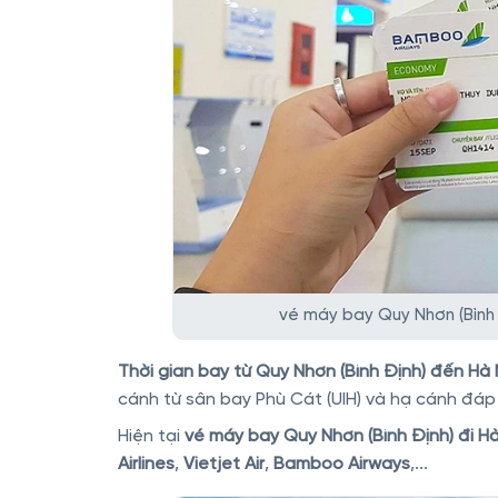
vé máy bay Quy Nhơn (Bình 
Thời gian bay từ Quy Nhơn (Bình Định) đến Hà 
cánh từ sân bay Phù Cát (UIH) và hạ cánh đáp 
Hiện tại
vé máy bay Quy Nhơn (Bình Định) đi Hà
Airlines
,
Vietjet Air
,
Bamboo Airways
,...