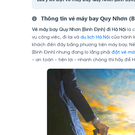
Thông tin vé máy bay Quy Nhơn (Bì
Vé máy bay Quy Nhơn (Bình Định) đi Hà Nội
là 
vụ công việc, đi lại và
du lịch Hà Nội
của hành k
khách đến đây bằng phương tiện máy bay. Nếu
(Bình Định) nhưng đang lo lắng phải
đặt vé máy
- an toàn - tiện lợi - nhanh chóng thì hãy để 