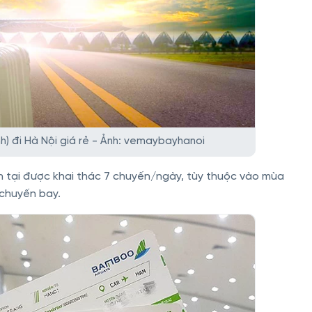
h) đi Hà Nội giá rẻ - Ảnh: vemaybayhanoi
n tại được khai thác 7 chuyến/ngày, tùy thuộc vào mùa
 chuyến bay.