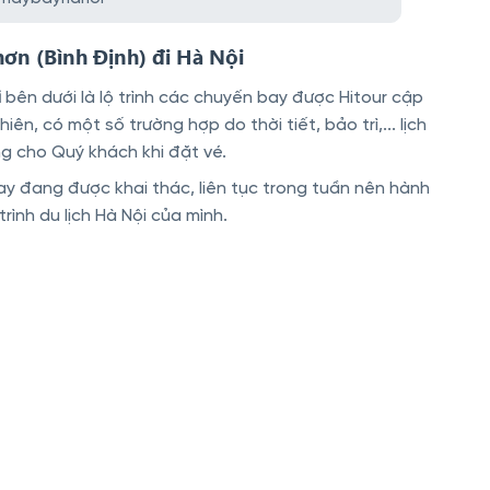
hơn (Bình Định) đi Hà Nội
i
bên dưới là lộ trình các chuyến bay được Hitour cập
n, có một số trường hợp do thời tiết, bảo trì,... lịch
g cho Quý khách khi đặt vé.
bay đang được khai thác, liên tục trong tuần nên hành
rình du lịch Hà Nội của mình.