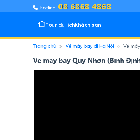
08 6868 4868
hotline
Tour du lịch
Khách sạn
Trang chủ
Vé máy bay đi Hà Nội
Vé máy
Tour 
Khách
Đô thị
Vịnh k
Vé máy bay Quy Nhơn (Bình Định