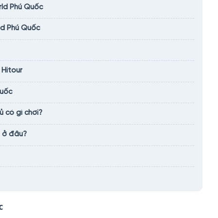
rld Phú Quốc
ld Phú Quốc
 Hitour
Quốc
 có gì chơi?
n ở đâu?
c