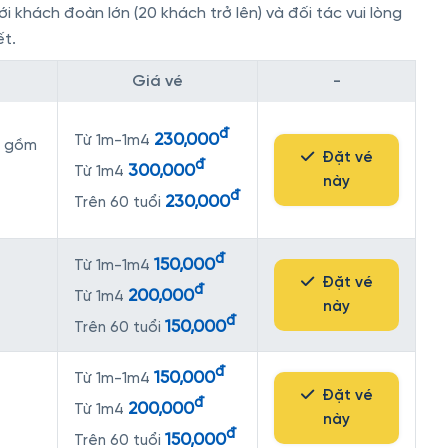
i khách đoàn lớn (20 khách trở lên) và đối tác vui lòng
ết.
Giá vé
-
đ
230,000
Từ 1m-1m4
ao gồm
Đặt vé
đ
300,000
Từ 1m4
này
đ
230,000
Trên 60 tuổi
đ
150,000
Từ 1m-1m4
Đặt vé
đ
200,000
Từ 1m4
này
đ
150,000
Trên 60 tuổi
đ
150,000
Từ 1m-1m4
Đặt vé
đ
200,000
Từ 1m4
này
đ
150,000
Trên 60 tuổi