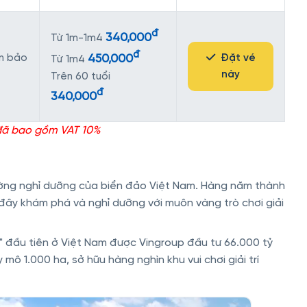
đ
340,000
Từ 1m-1m4
đ
450,000
ần bảo
Đặt vé
Từ 1m4
này
Trên 60 tuổi
đ
340,000
 đã bao gồm VAT 10%
ờng nghỉ dưỡng của biển đảo Việt Nam. Hàng năm thành
đây khám phá và nghỉ dưỡng với muôn vàng trò chơi giải
 đầu tiên ở Việt Nam được Vingroup đầu tư 66.000 tỷ
mô 1.000 ha, sở hữu hàng nghìn khu vui chơi giải trí