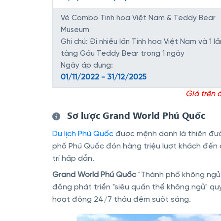
Vé Combo Tinh hoa Việt Nam & Teddy Bear
Museum
Ghi chú: Đi nhiều lần Tinh hoa Việt Nam và 1 l
tàng Gấu Teddy Bear trong 1 ngày
Ngày áp dụng:
01/11/2022 - 31/12/2025
Giá trên
Sơ lược Grand World Phú Quốc
Du lịch Phú Quốc
được mệnh danh là thiên đư
phố Phú Quốc đón hàng triệu lượt khách đến 
trí hấp dẫn.
Grand World Phú Quốc
"Thành phố không ngủ"
đồng phát triển "siêu quần thể không ngủ" quy 
hoạt động 24/7 thâu đêm suốt sáng.