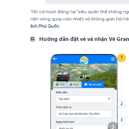
Tất cả hoạt động tại "siêu quần thể không ng
nên vòng quay náo nhiệt và không gian hội hè
lịch Phú Quốc
Hướng dẫn đặt vé và nhận Vé Gra
1
2
3