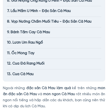
6. Gỏi Nhộng Ong Rừng U Minh - Đặc Sản Cà Mau
7. Lẩu Mắm U Minh - Đặc Sản Cà Mau
8. Vọp Nướng Chấm Muối Tiêu - Đặc Sản Cà Mau
9. Bánh Tầm Cay Cà Mau
10. Lươn Um Rau Ngổ
11. Ốc Móng Tay
12. Cua Đá Rang Muối
13. Cua Cà Mau
Ngoài những
đặc sản Cà Mau làm quà
kể trên những
món
ăn đặc sản Cà Mau
và
món ngon Cà Mau
rất nhiều món ăn
ngon nổi tiếng và hấp dẫn các du khách, bạn cũng nên thử
khi có dip du lịch Cà Mau.