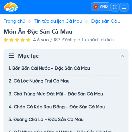
·
VND
Trang chủ
Tin tức du lịch Cà Mau
Đặc sản Cà
Mau
Món Ăn Đặc Sản Cà Mau
Món Ăn Đặc Sản Cà Mau
4.6 sao / 187 đánh giá từ khách du lịch
Mục lục
1. Bồn Bồn Cái Nước - Đặc Sản Cà Mau
2. Cá Lóc Nướng Trui Cà Mau
3. Chả Trứng Mực Đất Mũi - Đặc Sản Cà Mau
4. Cháo Cá Kèo Rau Đắng - Đặc Sản Cà Mau
5. Đuông Chà Là - Đặc Sản Cà Mau