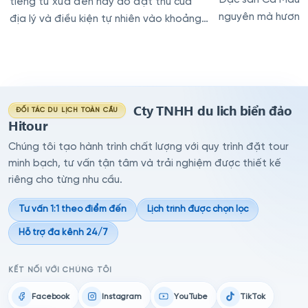
Đặc sản Cà Mau nà
tiếng từ xưa đến nay do đặt thù của
nguyên mà hương 
địa lý và điều kiện tự nhiên vào khoảng
tháng 7, tháng 8 Âm lịch hàng năm là
vào mùa ba khía
Cty TNHH du lich biển đảo
ĐỐI TÁC DU LỊCH TOÀN CẦU
Hitour
Chúng tôi tạo hành trình chất lượng với quy trình đặt tour
minh bạch, tư vấn tận tâm và trải nghiệm được thiết kế
riêng cho từng nhu cầu.
Tư vấn 1:1 theo điểm đến
Lịch trình được chọn lọc
Hỗ trợ đa kênh 24/7
KẾT NỐI VỚI CHÚNG TÔI
Facebook
Instagram
YouTube
TikTok