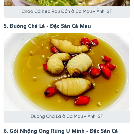
Cháo Cá Kèo Rau Đắn ở Cà Mau - Ảnh: ST
5. Đuông Chà Là - Đặc Sản Cà Mau
Đuông Chà Là ở Cà Mau - Ảnh: ST
6. Gỏi Nhộng Ong Rừng U Minh - Đặc Sản Cà