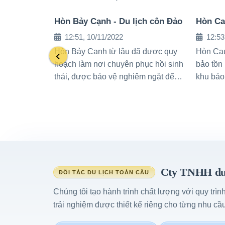
Hòn Bảy Cạnh - Du lịch côn Đảo
Hòn Ca
12:51, 10/11/2022
12:53
Hòn Bảy Cạnh từ lâu đã được quy
Hòn Cau
hoạch làm nơi chuyên phục hồi sinh
bảo tồn 
thái, được bảo vệ nghiêm ngặt để
khu bảo
đảm bảo sự đa dạng sinh học của
12.500 
hòn đảo
Cty TNHH du 
ĐỐI TÁC DU LỊCH TOÀN CẦU
Chúng tôi tạo hành trình chất lượng với quy trìn
trải nghiệm được thiết kế riêng cho từng nhu cầu