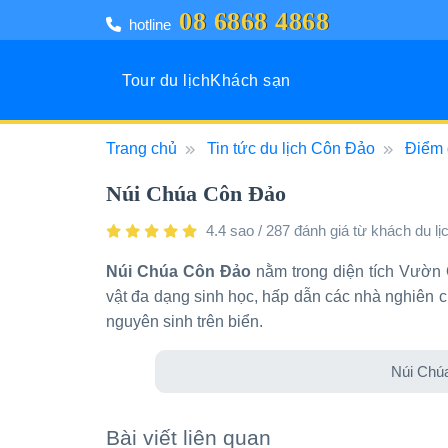
08 6868 4868
hotline
Tour du lịch
Khách sạn
Trang chủ
Tin tức du lịch Côn Đảo
Điểm 
Tour 
Khách
Đô thị 
Vịnh kỳ
Núi Chúa Côn Đảo
4.4 sao / 287 đánh giá từ khách du lị
Núi Chúa Côn Đảo
nằm trong diện tích Vườn Q
vật đa dạng sinh học, hấp dẫn các nhà nghiên c
nguyên sinh trên biển.
Núi Chú
Bài viết liên quan