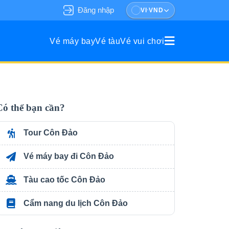
Đăng nhập
·
VI
VND
Vé máy bay
Vé tàu
Vé vui chơi
gia đình & nhóm bạn.
phá vừa nghỉ dưỡng.
Có thể bạn cần?
Tour Côn Đảo
Vé máy bay đi Côn Đảo
Tàu cao tốc Côn Đảo
Cẩm nang du lịch Côn Đảo