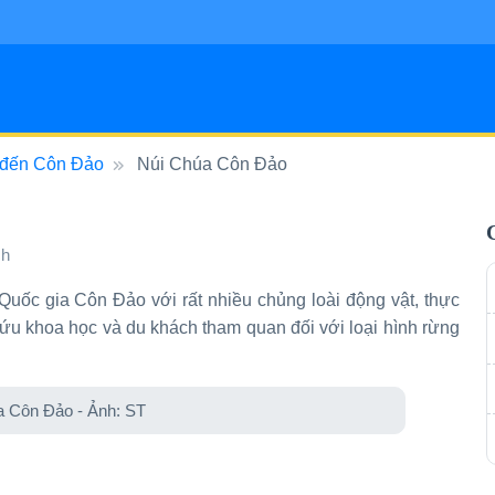
đến Côn Đảo
Núi Chúa Côn Đảo
Miền Nam
 sạn Miền Bắc
29
7
sôi động, miền Tây thân thiện và đảo nắng — tiện kết nối bay, phù hợp 
 thú, ruộng bậc thang và phố cổ — lịch trình linh hoạt, hợp nhịp khám 
ch
uốc gia Côn Đảo với rất nhiều chủng loài động vật, thực
ứu khoa học và du khách tham quan đối với loại hình rừng
a Côn Đảo - Ảnh: ST