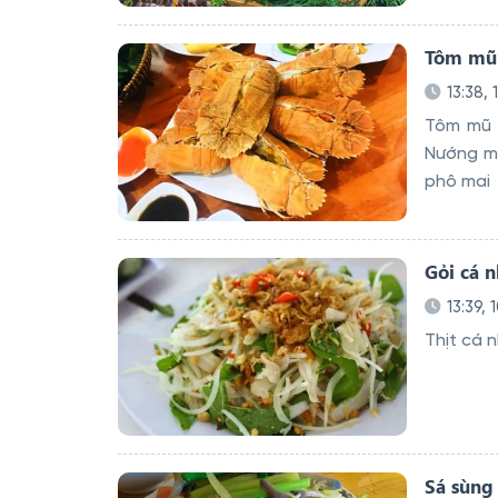
Tôm mũ 
13:38, 
Tôm mũ 
Nướng mọ
phô mai
Gỏi cá 
13:39, 
Thịt cá 
Sá sùng