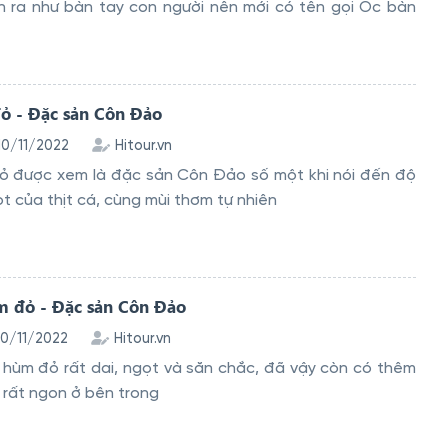
n ra như bàn tay con người nên mới có tên gọi Ốc bàn
ỏ - Đặc sản Côn Đảo
 10/11/2022
Hitour.vn
ỏ được xem là đặc sản Côn Đảo số một khi nói đến độ
t của thịt cá, cùng mùi thơm tự nhiên
 đỏ - Đặc sản Côn Đảo
10/11/2022
Hitour.vn
 hùm đỏ rất dai, ngọt và săn chắc, đã vậy còn có thêm
 rất ngon ở bên trong