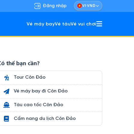
·
Đăng nhập
VI
VND
Vé máy bay
Vé tàu
Vé vui chơi
ù hợp gia đình & nhóm bạn.
khám phá vừa nghỉ dưỡng.
Có thể bạn cần?
Tour Côn Đảo
Vé máy bay đi Côn Đảo
Tàu cao tốc Côn Đảo
Cẩm nang du lịch Côn Đảo