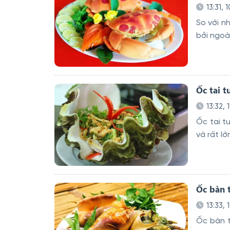
13:31, 
So với n
bởi ngoà
Ốc tai 
13:32, 
Ốc tai t
và rất lớ
Ốc bàn 
13:33, 
Ốc bàn t