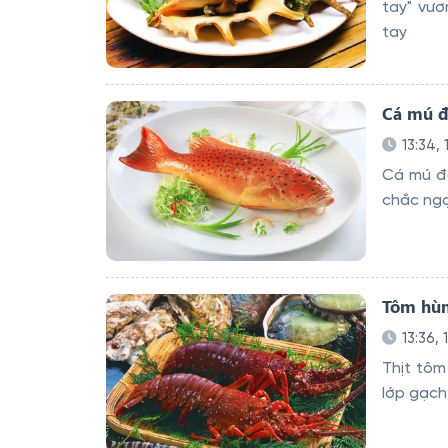
tay" vươ
tay
Cá mú đ
13:34,
Cá mú đ
chắc ngọ
Tôm hùm
13:36, 
Thịt tôm
lớp gạch