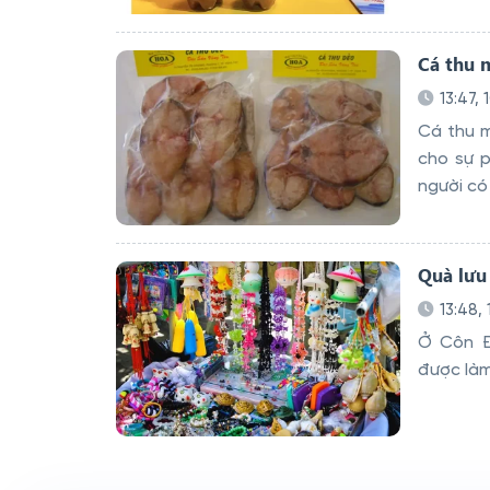
Cá thu 
13:47, 
Cá thu m
cho sự p
người có
Quà lưu
13:48,
Ở Côn Đ
được làm