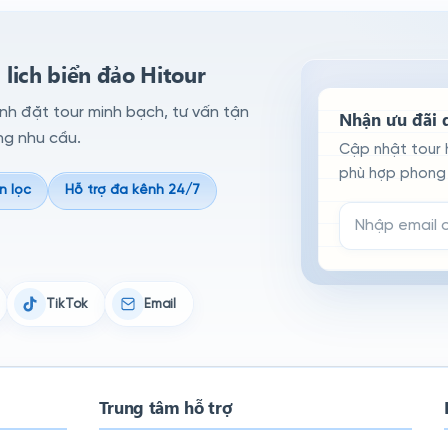
lich biển đảo Hitour
ình đặt tour minh bạch, tư vấn tận
Nhận ưu đãi d
ng nhu cầu.
Cập nhật tour 
phù hợp phong 
n lọc
Hỗ trợ đa kênh 24/7
Email đăng ký n
TikTok
Email
Trung tâm hỗ trợ