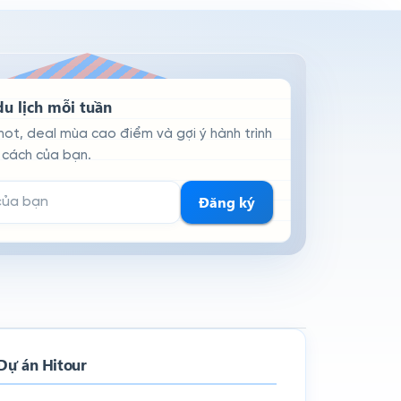
Tin tức du lịch Quảng Bình
Tin tức du lịch Quảng Nam
Tin tức du lịch Quảng Ngãi
u lịch mỗi tuần
hot, deal mùa cao điểm và gợi ý hành trình
Tin tức du lịch Bình Định
cách của bạn.
Tin tức du lịch Ninh Chữ
hận tin
Đăng ký
Tin tức du lịch Bình Thuận
Tin tức du lịch Bảo Lộc
Tin tức du lịch Buôn Ma Thuột
Tin tức du lịch Kon Tum
Dự án Hitour
Tin tức du lịch Kiên Giang