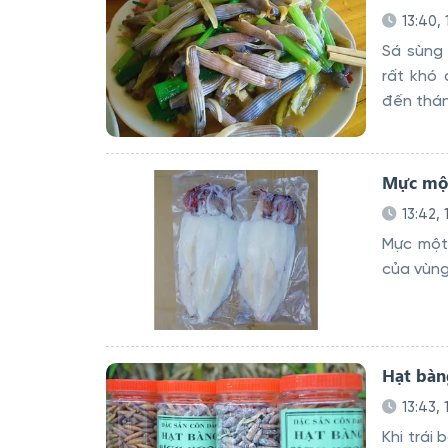
13:40,
Sá sùng 
rất khó 
đến thá
Mực mộ
13:42,
Mực một
của vùn
Hạt bàn
13:43,
Khi trái