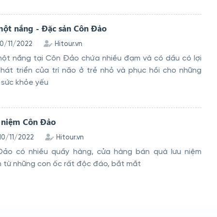
một nắng - Đặc sản Côn Đảo
10/11/2022
Hitour.vn
ột nắng tại Côn Đảo chứa nhiều đạm và có dầu có lợi
hát triển của trí não ở trẻ nhỏ và phục hồi cho những
 sức khỏe yếu
 niệm Côn Đảo
 10/11/2022
Hitour.vn
ảo có nhiều quầy hàng, cửa hàng bán quà lưu niệm
 từ những con ốc rất độc đáo, bắt mắt