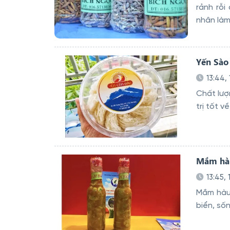
rảnh rỗi
nhân là
Yến Sào
13:44,
Chất lượ
trị tốt v
Mắm hàu
13:45,
Mắm hàu
biển, số