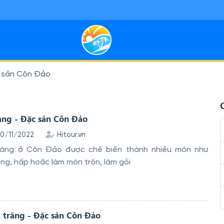
 sản Côn Đảo
Miền Nam
 sạn Miền Bắc
29
7
 sôi động, miền Tây thân thiện và đảo nắng — tiện kết nối bay, ph
ỳ thú, ruộng bậc thang và phố cổ — lịch trình linh hoạt, hợp nhịp 
àng - Đặc sản Côn Đảo
10/11/2022
Hitour.vn
àng ở Côn Đảo được chế biến thành nhiều món như
ớng, hấp hoặc làm món trộn, làm gỏi
 trăng - Đặc sản Côn Đảo