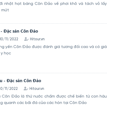
 đi nhặt hạt bàng Côn Đảo về phơi khô và tách vỏ lấy
m mứt
 - Đặc sản Côn Đảo
 10/11/2022
Hitour.vn
ng yến Côn Đảo được đánh giá tương đối cao và có giá
ề y học
 - Đặc sản Côn Đảo
 10/11/2022
Hitour.vn
 Côn Đảo là thứ nước chấm được chế biến từ con hàu
ng quanh các bãi đá của các hòn tại Côn Đảo