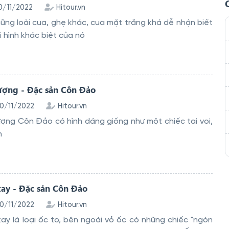
10/11/2022
Hitour.vn
hững loài cua, ghẹ khác, cua mặt trăng khá dễ nhận biết
i hình khác biệt của nó
tượng - Đặc sản Côn Đảo
10/11/2022
Hitour.vn
ượng Côn Đảo có hình dáng giống như một chiếc tai voi,
n
tay - Đặc sản Côn Đảo
10/11/2022
Hitour.vn
ay là loại ốc to, bên ngoài vỏ ốc có những chiếc "ngón