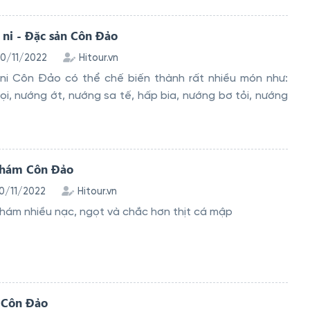
ni - Đặc sản Côn Đảo
10/11/2022
Hitour.vn
ni Côn Đảo có thể chế biến thành rất nhiều món như:
i, nướng ớt, nướng sa tế, hấp bia, nướng bơ tỏi, nướng
nhám Côn Đảo
10/11/2022
Hitour.vn
nhám nhiều nạc, ngọt và chắc hơn thịt cá mập
 Côn Đảo