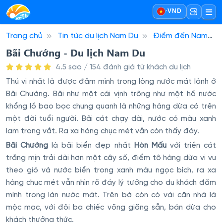
·
VND
Trang chủ
Tin tức du lịch Nam Du
Điểm đến Nam
Du
Bãi Chướng - Du lịch Nam Du
Bãi Chướng - Du lịch Nam Du
4.5 sao / 154 đánh giá từ khách du lịch
Thú vị nhất là được đắm mình trong lòng nước mát lành ở
Bãi Chướng. Bãi như một cái vịnh trông như một hồ nước
khổng lồ bao bọc chung quanh là những hàng dừa có trên
một đời tuổi người. Bãi cát chạy dài, nước có màu xanh
lam trong vắt. Ra xa hàng chục mét vẫn còn thấy đáy.
Bãi Chướng
là bãi biển đẹp nhất
Hòn Mấu
với triền cát
trắng mịn trải dài hơn một cây số, điểm tô hàng dừa vi vu
theo gió và nước biển trong xanh màu ngọc bích, ra xa
hàng chục mét vẫn nhìn rõ đáy lý tưởng cho du khách đắm
mình trong làn nước mát. Trên bờ còn có vài căn nhà lá
mộc mạc, với đôi ba chiếc võng giăng sẵn, bán dừa cho
khách thưởng thức.