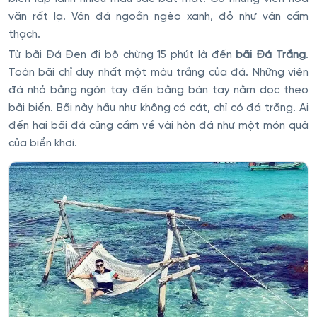
văn rất lạ. Vân đá ngoằn ngèo xanh, đỏ như vân cẩm
thạch.
Từ bãi Ðá Ðen đi bộ chừng 15 phút là đến
bãi Ðá Trắng
.
Toàn bãi chỉ duy nhất một màu trắng của đá. Những viên
đá nhỏ bằng ngón tay đến bằng bàn tay nằm dọc theo
bãi biển. Bãi này hầu như không có cát, chỉ có đá trắng. Ai
đến hai bãi đá cũng cầm về vài hòn đá như một món quà
của biển khơi.