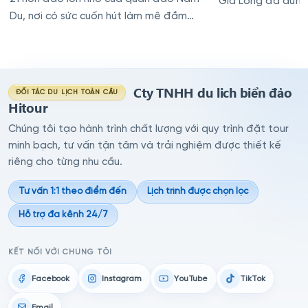
Gia Long đã dừng 
Du, nơi có sức cuốn hút làm mê đắm
không ít du khách
Cty TNHH du lich biển đảo
ĐỐI TÁC DU LỊCH TOÀN CẦU
Hitour
Chúng tôi tạo hành trình chất lượng với quy trình đặt tour
minh bạch, tư vấn tận tâm và trải nghiệm được thiết kế
riêng cho từng nhu cầu.
Tư vấn 1:1 theo điểm đến
Lịch trình được chọn lọc
Hỗ trợ đa kênh 24/7
KẾT NỐI VỚI CHÚNG TÔI
Facebook
Instagram
YouTube
TikTok
Email