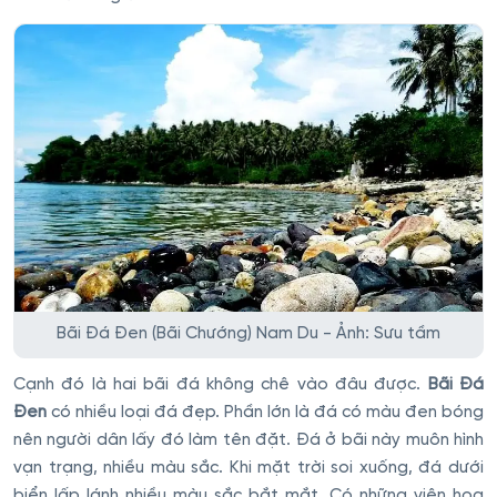
Bãi Đá Đen (Bãi Chướng) Nam Du - Ảnh: Sưu tầm
Cạnh đó là hai bãi đá không chê vào đâu được.
Bãi Ðá
Ðen
có nhiều loại đá đẹp. Phần lớn là đá có màu đen bóng
nên người dân lấy đó làm tên đặt. Ðá ở bãi này muôn hình
vạn trạng, nhiều màu sắc. Khi mặt trời soi xuống, đá dưới
biển lấp lánh nhiều màu sắc bắt mắt. Có những viên hoa