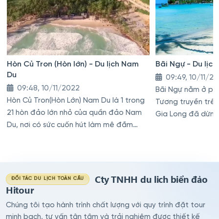
Hòn Củ Tron (Hòn lớn) - Du lịch Nam
Bãi Ngự - Du lịc
Du
09:49, 10/11/2
09:48, 10/11/2022
Bãi Ngự nằm ở phí
Hòn Củ Tron(Hòn Lớn) Nam Du là 1 trong
Tương truyền trê
21 hòn đảo lớn nhỏ của quần đảo Nam
Gia Long đã dừng 
Du, nơi có sức cuốn hút làm mê đắm
không ít du khách
Cty TNHH du lich biển đảo
ĐỐI TÁC DU LỊCH TOÀN CẦU
Hitour
Chúng tôi tạo hành trình chất lượng với quy trình đặt tour
minh bạch, tư vấn tận tâm và trải nghiệm được thiết kế