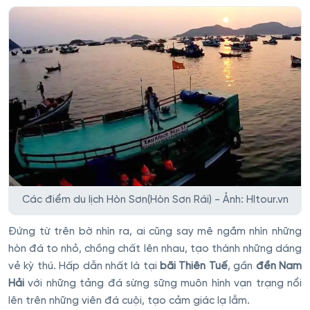
Các điểm du lịch Hòn Sơn(Hòn Sơn Rái) - Ảnh: HItour.vn
Đứng từ trên bờ nhìn ra, ai cũng say mê ngắm nhìn những
hòn đá to nhỏ, chồng chất lên nhau, tạo thành những dáng
vẻ kỳ thú. Hấp dẫn nhất là tại
bãi Thiên Tuế
, gần
đền Nam
Hải
với những tảng đá sừng sững muôn hình vạn trạng nổi
lên trên những viên đá cuội, tạo cảm giác lạ lẫm.