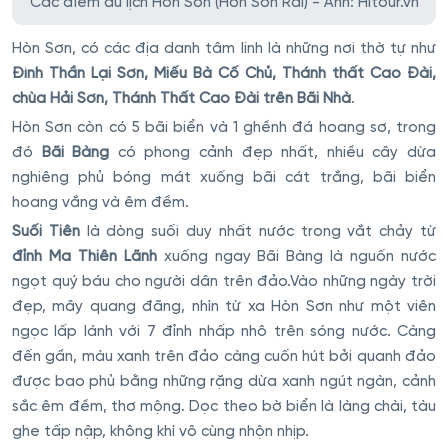
Các điểm du lịch Hòn Sơn (Hòn Sơn Rái) - Ảnh: HItour.vn
Hòn Sơn, có các địa danh tâm linh là những nơi thờ tự như
Đình Thần Lại Sơn, Miếu Bà Cố Chủ, Thánh thất Cao Đài,
chùa Hải Sơn, Thánh Thất Cao Đài trên Bãi Nhà
.
Hòn Sơn còn có 5 bãi biển và 1 ghềnh đá hoang sơ, trong
đó
Bãi Bàng
có phong cảnh đẹp nhất, nhiều cây dừa
nghiêng phủ bóng mát xuống bãi cát trắng, bãi biển
hoang vắng và êm đềm.
Suối Tiên
là dòng suối duy nhất nước trong vắt chảy từ
đỉnh Ma Thiên Lãnh
xuống ngay Bãi Bàng là nguốn nước
ngọt quý báu cho người dân trên đảo.Vào những ngày trời
đẹp, mây quang đãng, nhìn từ xa Hòn Sơn như một viên
ngọc lấp lánh với 7 đỉnh nhấp nhô trên sóng nước. Càng
đến gần, màu xanh trên đảo càng cuốn hút bởi quanh đảo
được bao phủ bằng những rặng dừa xanh ngút ngàn, cảnh
sắc êm đềm, thơ mộng. Dọc theo bờ biển là làng chài, tàu
ghe tấp nập, không khí vô cùng nhộn nhịp.