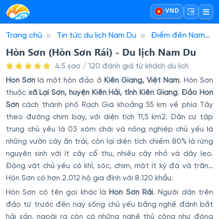
·
VND
Trang chủ
Tin tức du lịch Nam Du
Điểm đến Nam
Du
Hòn Sơn (Hòn Sơn Rái) - Du lịch Nam Du
Hòn Sơn (Hòn Sơn Rái) - Du lịch Nam Du
4.5 sao / 120 đánh giá từ khách du lịch
Hòn Sơn
là một hòn đảo ở
Kiên Giang, Việt Nam
. Hòn Sơn
thuộc
xã Lại Sơn, huyện Kiên Hải, tỉnh Kiên Giang
.
Đảo Hòn
Sơn
cách thành phố Rạch Giá khoảng 55 km về phía Tây
theo đường chim bay, với diện tích 11,5 km2. Dân cư tập
trung chủ yếu là 03 xóm chài và nông nghiệp chủ yếu là
những vườn cây ăn trái, còn lại diện tích chiếm 80% là rừng
nguyên sinh với ít cây cổ thụ, nhiều cây nhỏ và dây leo.
Động vật chủ yếu có khỉ, sóc, chim, một ít kỳ đà và trăn…
Hòn Sơn có hơn 2.012 hộ gia đình với 8.120 khẩu.
Hòn Sơn có tên gọi khác là
Hòn Sơn Rái
. Người dân trên
đảo từ trước đến nay sống chủ yếu bằng nghề đánh bắt
hải sản, ngoài ra còn có những nghề thủ công như đóng