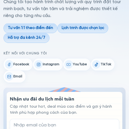
Chúng tôi tạo hành trình chất lượng với quy trình đặt tour
minh bạch, tư vấn tận tâm và trải nghiệm được thiết kế
riêng cho từng nhu cầu.
Tư vấn 1:1 theo điểm đến
Lịch trình được chọn lọc
Hỗ trợ đa kênh 24/7
KẾT NỐI VỚI CHÚNG TÔI
Facebook
Instagram
YouTube
TikTok
Email
Nhận ưu đãi du lịch mỗi tuần
Cập nhật tour hot, deal mùa cao điểm và gợi ý hành
trình phù hợp phong cách của bạn.
Email đăng ký nhận tin