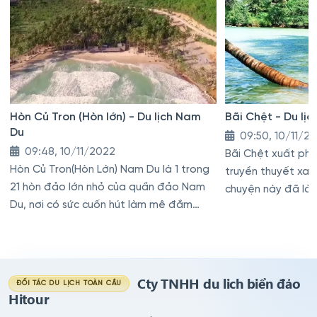
Hòn Củ Tron (Hòn lớn) - Du lịch Nam
Bãi Chệt - Du lị
Du
09:50, 10/11/2
09:48, 10/11/2022
Bãi Chệt xuất ph
Hòn Củ Tron(Hòn Lớn) Nam Du là 1 trong
truyền thuyết xa 
21 hòn đảo lớn nhỏ của quần đảo Nam
chuyện này đã làm
Du, nơi có sức cuốn hút làm mê đắm
không ít du khách
Cty TNHH du lich biển đảo
ĐỐI TÁC DU LỊCH TOÀN CẦU
Hitour