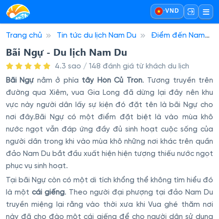
·
VND
Trang chủ
Tin tức du lịch Nam Du
Điểm đến Nam
Du
Bãi Ngự - Du lịch Nam Du
Bãi Ngự - Du lịch Nam Du
4.3 sao / 148 đánh giá từ khách du lịch
Bãi Ngự
nằm ở phía
tây Hòn Củ Tron
. Tương truyền trên
đường qua Xiêm, vua Gia Long đã dừng lại đây nên khu
vực này người dân lấy sự kiện đó đặt tên là bãi Ngự cho
nơi đây.Bãi Ngự có một điểm đặt biệt là vào mùa khô
nước ngọt vẫn đáp ứng đầy đủ sinh hoạt cuộc sống của
người dân trong khi vào mùa khô những nơi khác trên quần
đảo Nam Du bắt đầu xuất hiện hiện tượng thiếu nước ngọt
phục vụ sinh hoạt.
Tại bãi Ngự còn có một di tích khổng thể không tìm hiểu đó
là một
cái giếng
. Theo người đại phượng tại đảo Nam Du
truyền miệng lại rằng vào thời xưa khi Vua ghé thăm nơi
này đã cho đào một cái giếng để cho người dân sử dụng